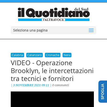
Seleziona una pagina
Calabria
Catanzaro
Cronache
Nera
VIDEO - Operazione
Brooklyn, le intercettazioni
tra tecnici e fornitori
|
3 NOVEMBRE 2021 09:11
|
0 commenti
SFOGLIA