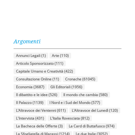
Argomenti
Annunci Legali
(1)
Arte
(110)
Articolo Sponsorizzato
(111)
Capitale Umano e Creatività
(422)
Consultazione Online
(11)
Cronache
(61045)
Economia
(3687)
Gli Editoriali
(1956)
Il dibattito e le idee
(526)
Il mondo che cambia
(580)
Il Palazzo
(1139)
I Nord e i Sud del Mondo
(577)
L'Altravoce dei Ventenni
(611)
L'Altravoce del Lunedì
(120)
L'Intervista
(431)
L'Italia Rovesciata
(812)
La Bacheca delle Offerte
(3)
La Card di Buttafuoco
(974)
La Sfogliatella di Marassi
(1214)
Le due Italie
(3052)