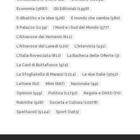
Economia
(3687)
Gli Editoriali
(1956)
Il dibattito e le idee
(526)
Il mondo che cambia
(580)
Il Palazzo
(1139)
I Nord e i Sud del Mondo
(577)
L'Altravoce dei Ventenni
(611)
L'Altravoce del Lunedì
(120)
L'Intervista
(431)
L'Italia Rovesciata
(812)
La Bacheca delle Offerte
(3)
La Card di Buttafuoco
(974)
La Sfogliatella di Marassi
(1214)
Le due Italie
(3052)
Lettere
(62)
Mimì
(667)
Nazionale
(99)
Opinioni
(559)
Politica
(11792)
Regole e Diritti
(70)
Rubriche
(926)
Società e Cultura
(10078)
Spettacoli
(5144)
Sport
(7463)