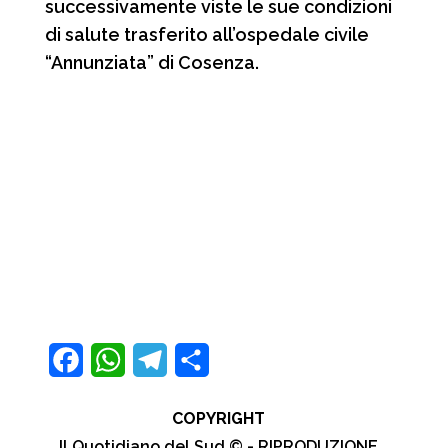
successivamente viste le sue condizioni
di salute trasferito all’ospedale civile
“Annunziata” di Cosenza.
F
W
T
C
a
h
e
o
COPYRIGHT
c
a
l
n
Il Quotidiano del Sud © - RIPRODUZIONE