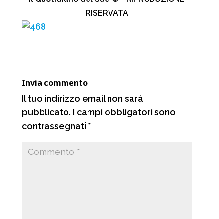
e
t
e
d
RISERVATA
b
s
g
i
o
A
r
v
o
p
a
i
k
p
m
d
Invia commento
i
Il tuo indirizzo email non sarà
pubblicato.
I campi obbligatori sono
contrassegnati
*