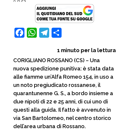
A
A
font
font
font
size.
size.
size.
F
W
T
C
a
h
e
o
1
minuto per la lettura
c
a
l
n
CORIGLIANO ROSSANO (CS) – Una
e
t
e
d
nuova spedizione punitiva: è stata data
b
s
g
i
alle fiamme un’Alfa Romeo 154, in uso a
o
A
r
v
un noto pregiudicato rossanese, il
o
p
a
i
quarantunenne G. S., a bordo insieme a
due nipoti di 22 e 25 anni, di cui uno di
k
p
m
d
questi alla guida. Il fatto è avvenuto in
i
via San Bartolomeo, nel centro storico
dell’area urbana di Rossano.