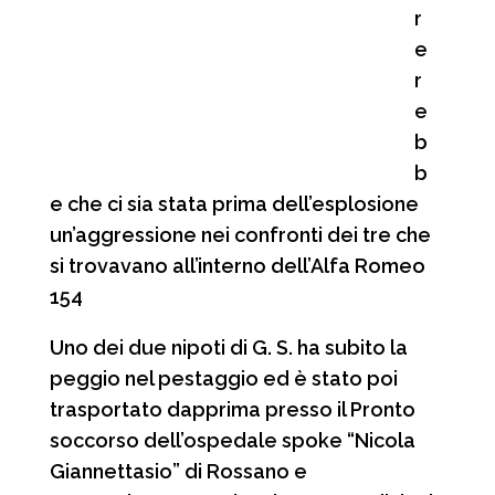
r
e
r
e
b
b
e che ci sia stata prima dell’esplosione
un’aggressione nei confronti dei tre che
si trovavano all’interno dell’Alfa Romeo
154
Uno dei due nipoti di G. S. ha subito la
peggio nel pestaggio ed è stato poi
trasportato dapprima presso il Pronto
soccorso dell’ospedale spoke “Nicola
Giannettasio” di Rossano e