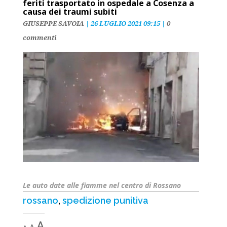
feriti trasportato in ospedale a Cosenza a
causa dei traumi subiti
GIUSEPPE SAVOIA
|
26 LUGLIO 2021 09:15
|
0
commenti
Le auto date alle fiamme nel centro di Rossano
rossano
,
spedizione punitiva
Decrease
Reset
Increase
A