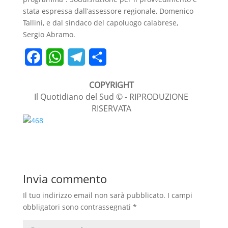
stata espressa dall’assessore regionale, Domenico
Tallini, e dal sindaco del capoluogo calabrese,
Sergio Abramo.
F
W
T
C
a
h
e
o
COPYRIGHT
c
a
l
n
Il Quotidiano del Sud © - RIPRODUZIONE
RISERVATA
e
t
e
d
b
s
g
i
o
A
r
v
o
p
a
i
Invia commento
k
p
m
d
i
Il tuo indirizzo email non sarà pubblicato.
I campi
obbligatori sono contrassegnati
*