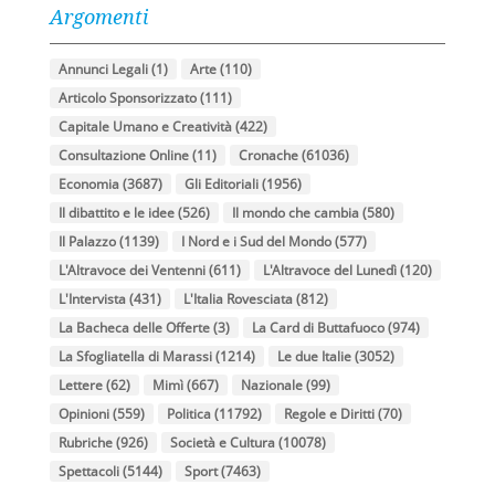
Argomenti
Annunci Legali
(1)
Arte
(110)
Articolo Sponsorizzato
(111)
Capitale Umano e Creatività
(422)
Consultazione Online
(11)
Cronache
(61036)
Economia
(3687)
Gli Editoriali
(1956)
Il dibattito e le idee
(526)
Il mondo che cambia
(580)
Il Palazzo
(1139)
I Nord e i Sud del Mondo
(577)
L'Altravoce dei Ventenni
(611)
L'Altravoce del Lunedì
(120)
L'Intervista
(431)
L'Italia Rovesciata
(812)
La Bacheca delle Offerte
(3)
La Card di Buttafuoco
(974)
La Sfogliatella di Marassi
(1214)
Le due Italie
(3052)
Lettere
(62)
Mimì
(667)
Nazionale
(99)
Opinioni
(559)
Politica
(11792)
Regole e Diritti
(70)
Rubriche
(926)
Società e Cultura
(10078)
Spettacoli
(5144)
Sport
(7463)