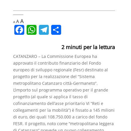
Decrease
Reset
Increase
A
A
A
font
font
font
size.
F
W
T
C
size.
size.
a
h
e
o
2
minuti per la lettura
c
a
l
n
CATANZARO – La Commissione Europea ha
e
t
e
d
approvato il contributo finanziario del Fondo
b
s
g
i
europeo di sviluppo regionale (Fesr) destinato al
progetto per la realizzazione del “Sistema
o
A
r
v
metropolitano Catanzaro città-Germaneto”.
o
p
a
i
L’importo sul programma operativo per il grande
progetto (al quale si applica il tasso di
k
p
m
d
cofinanziamento dell’asse prioritario VI “Reti e
i
collegamenti per la mobilità”) è fissato a 145 milioni
di euro, dei quali 108.750.000 a carico del fondo
FESR. Il progetto, noto come “metropolitana leggera
di Catanzaro” prevede un nuovo collegamento