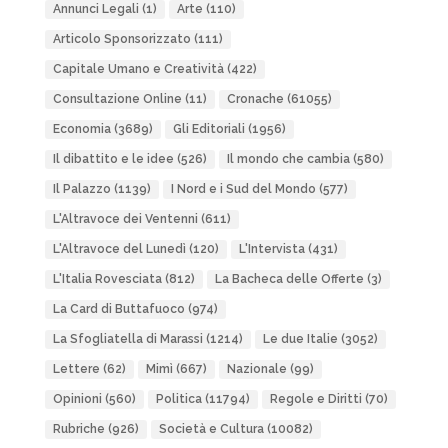
Annunci Legali
(1)
Arte
(110)
Articolo Sponsorizzato
(111)
Capitale Umano e Creatività
(422)
Consultazione Online
(11)
Cronache
(61055)
Economia
(3689)
Gli Editoriali
(1956)
Il dibattito e le idee
(526)
Il mondo che cambia
(580)
Il Palazzo
(1139)
I Nord e i Sud del Mondo
(577)
L'Altravoce dei Ventenni
(611)
L'Altravoce del Lunedì
(120)
L'Intervista
(431)
L'Italia Rovesciata
(812)
La Bacheca delle Offerte
(3)
La Card di Buttafuoco
(974)
La Sfogliatella di Marassi
(1214)
Le due Italie
(3052)
Lettere
(62)
Mimì
(667)
Nazionale
(99)
Opinioni
(560)
Politica
(11794)
Regole e Diritti
(70)
Rubriche
(926)
Società e Cultura
(10082)