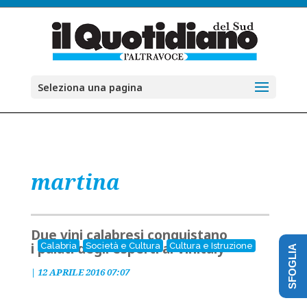
Seleziona una pagina
martina
Due vini calabresi conquistano
i palati degli esperti al Vinitaly
Calabria
Società e Cultura
Cultura e Istruzione
SFOGLIA
|
12 APRILE 2016 07:07