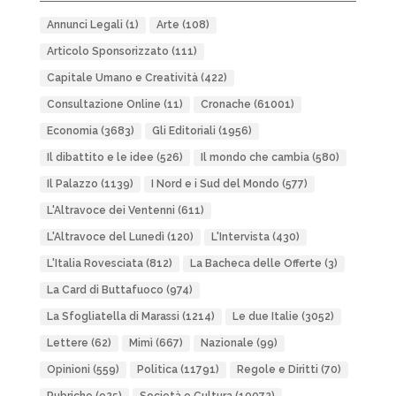
Annunci Legali
(1)
Arte
(108)
Articolo Sponsorizzato
(111)
Capitale Umano e Creatività
(422)
Consultazione Online
(11)
Cronache
(61001)
Economia
(3683)
Gli Editoriali
(1956)
Il dibattito e le idee
(526)
Il mondo che cambia
(580)
Il Palazzo
(1139)
I Nord e i Sud del Mondo
(577)
L'Altravoce dei Ventenni
(611)
L'Altravoce del Lunedì
(120)
L'Intervista
(430)
L'Italia Rovesciata
(812)
La Bacheca delle Offerte
(3)
La Card di Buttafuoco
(974)
La Sfogliatella di Marassi
(1214)
Le due Italie
(3052)
Lettere
(62)
Mimì
(667)
Nazionale
(99)
Opinioni
(559)
Politica
(11791)
Regole e Diritti
(70)