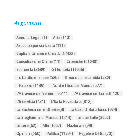
Argomenti
Annunci Legali
(1)
Arte
(110)
Articolo Sponsorizzato
(111)
Capitale Umano e Creatività
(422)
Consultazione Online
(11)
Cronache
(61048)
Economia
(3689)
Gli Editoriali
(1956)
Il dibattito e le idee
(526)
Il mondo che cambia
(580)
Il Palazzo
(1139)
I Nord e i Sud del Mondo
(577)
L'Altravoce dei Ventenni
(611)
L'Altravoce del Lunedì
(120)
L'Intervista
(431)
L'Italia Rovesciata
(812)
La Bacheca delle Offerte
(3)
La Card di Buttafuoco
(974)
La Sfogliatella di Marassi
(1214)
Le due Italie
(3052)
Lettere
(62)
Mimì
(667)
Nazionale
(99)
Opinioni
(560)
Politica
(11794)
Regole e Diritti
(70)