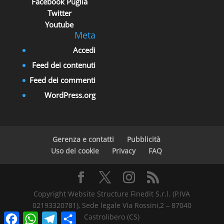
Facebook Puglia
Twitter
Youtube
Meta
Accedi
Feed dei contenuti
Feed dei commenti
WordPress.org
Gerenza e contatti
Pubblicità
Uso dei cookie
Privacy
FAQ
Copyright Website Structure Finedit S.r.l. (P.IVA
02193320781), Sede legale Via Rossini,2 – 87040
Facebook
WhatsApp
Telegram
Condividi
Castrolibero (CS)