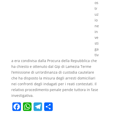
os
tr
uz
io
ne
in
ve
sti
ga
tiv
a era condivisa dalla Procura della Repubblica che
ha chiesto e ottenuto dal Gip di Lamezia Terme
l’emissione di un’ordinanza di custodia cautelare
che ha disposto la misura degli arresti domiciliari
nei confronti degli indagati per i reati contestati. Il
relativo procedimento penale pende tuttora in fase
investigativa.
F
W
T
C