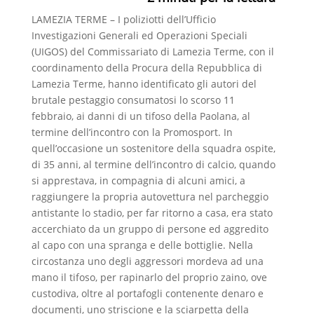
c
a
l
n
LAMEZIA TERME – I poliziotti dell’Ufficio
e
t
e
d
Investigazioni Generali ed Operazioni Speciali
b
s
g
i
(UIGOS) del Commissariato di Lamezia Terme, con il
coordinamento della Procura della Repubblica di
o
A
r
v
Lamezia Terme, hanno identificato gli autori del
o
p
a
i
brutale pestaggio consumatosi lo scorso 11
febbraio, ai danni di un tifoso della Paolana, al
k
p
m
d
termine dell’incontro con la Promosport. In
i
quell’occasione un sostenitore della squadra ospite,
di 35 anni, al termine dell’incontro di calcio, quando
si apprestava, in compagnia di alcuni amici, a
raggiungere la propria autovettura nel parcheggio
antistante lo stadio, per far ritorno a casa, era stato
accerchiato da un gruppo di persone ed aggredito
al capo con una spranga e delle bottiglie. Nella
circostanza uno degli aggressori mordeva ad una
mano il tifoso, per rapinarlo del proprio zaino, ove
custodiva, oltre al portafogli contenente denaro e
documenti, uno striscione e la sciarpetta della