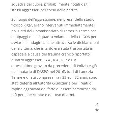
squadra del cuore, probabilmente notati dagli
stessi aggressori nel corso della partita.
Sul luogo dell’aggressione, nei pressi dello stadio
“Rocco Riga”, erano intervenuti immediatamente i
poliziotti del Commissariato di Lamezia Terme con
equipaggi della Squadra Volanti e della UIGOS per
avviare le indagini anche attraverso le dichiarazioni
della vittima, che intanto era stata trasportata in
ospedale a causa del trauma cranico riportato. I
quattro aggressori, G.A., R.A., R.P. e L.V.
(quest’ultimo gravato da precedenti di Polizia e già
destinatario di DASPO nel 2016), tutti di Lamezia
Terme e di età compresa fra i 23 ed i 32 anni, sono
stati deferiti all’Autorità Giudiziaria per i reati di
rapina aggravata dal fatto di essere commessa da
più persone riunite e dall’uso di armi.
La
ric