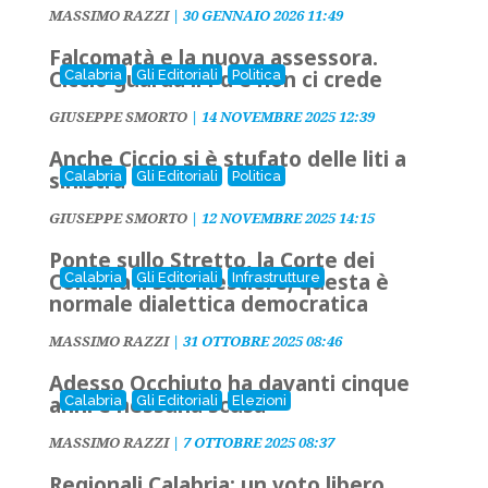
MASSIMO RAZZI
|
30 GENNAIO 2026 11:49
Falcomatà e la nuova assessora.
Ciccio guarda il Pd e non ci crede
Calabria
Gli Editoriali
Politica
GIUSEPPE SMORTO
|
14 NOVEMBRE 2025 12:39
Anche Ciccio si è stufato delle liti a
sinistra
Calabria
Gli Editoriali
Politica
GIUSEPPE SMORTO
|
12 NOVEMBRE 2025 14:15
Ponte sullo Stretto, la Corte dei
Conti fa il suo mestiere, questa è
Calabria
Gli Editoriali
Infrastrutture
normale dialettica democratica
MASSIMO RAZZI
|
31 OTTOBRE 2025 08:46
Adesso Occhiuto ha davanti cinque
anni e nessuna scusa
Calabria
Gli Editoriali
Elezioni
MASSIMO RAZZI
|
7 OTTOBRE 2025 08:37
Regionali Calabria: un voto libero,