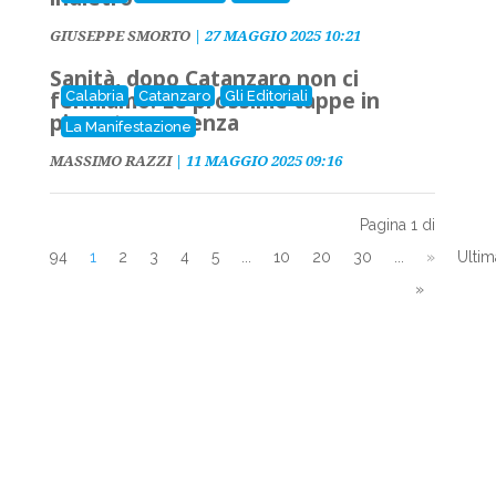
GIUSEPPE SMORTO
|
27 MAGGIO 2025 10:21
Sanità, dopo Catanzaro non ci
fermiamo. Le prossime tappe in
Calabria
Catanzaro
Gli Editoriali
piena trasparenza
La Manifestazione
MASSIMO RAZZI
|
11 MAGGIO 2025 09:16
Pagina 1 di
94
1
2
3
4
5
...
10
20
30
...
»
Ultim
»