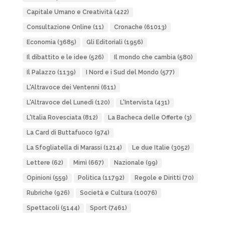
Capitale Umano e Creatività
(422)
Consultazione Online
(11)
Cronache
(61013)
Economia
(3685)
Gli Editoriali
(1956)
Il dibattito e le idee
(526)
Il mondo che cambia
(580)
Il Palazzo
(1139)
I Nord e i Sud del Mondo
(577)
L'Altravoce dei Ventenni
(611)
L'Altravoce del Lunedì
(120)
L'Intervista
(431)
L'Italia Rovesciata
(812)
La Bacheca delle Offerte
(3)
La Card di Buttafuoco
(974)
La Sfogliatella di Marassi
(1214)
Le due Italie
(3052)
Lettere
(62)
Mimì
(667)
Nazionale
(99)
Opinioni
(559)
Politica
(11792)
Regole e Diritti
(70)
Rubriche
(926)
Società e Cultura
(10076)
Spettacoli
(5144)
Sport
(7461)