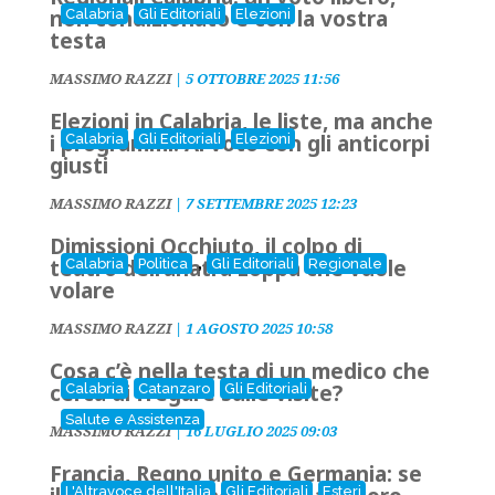
non condizionato e con la vostra
Calabria
Gli Editoriali
Elezioni
testa
MASSIMO RAZZI
|
5 OTTOBRE 2025 11:56
Elezioni in Calabria, le liste, ma anche
i programmi: Al voto con gli anticorpi
Calabria
Gli Editoriali
Elezioni
giusti
MASSIMO RAZZI
|
7 SETTEMBRE 2025 12:23
Dimissioni Occhiuto, il colpo di
,
teatro dell’anatra zoppa che vuole
Calabria
Politica
Gli Editoriali
Regionale
volare
MASSIMO RAZZI
|
1 AGOSTO 2025 10:58
Cosa c’è nella testa di un medico che
cerca di fregare sulle visite?
Calabria
Catanzaro
Gli Editoriali
Salute e Assistenza
MASSIMO RAZZI
|
16 LUGLIO 2025 09:03
Francia, Regno unito e Germania: se
L'Altravoce dell'Italia
Gli Editoriali
Esteri