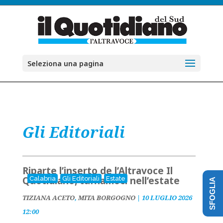
Seleziona una pagina
Gli Editoriali
Riparte l’inserto de l’Altravoce Il
Quotidiano, tuffiamoci nell’estate
Calabria
Gli Editoriali
Estate
SFOGLIA
TIZIANA ACETO
,
MITA BORGOGNO
|
10 LUGLIO 2026
12:00