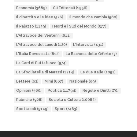
Economia
(3689)
Gli Editoriali
(1956)
Il dibattito e le idee
(526)
Il mondo che cambia
(580)
Il Palazzo
(1139)
I Nord e i Sud del Mondo
(577)
L'Altravoce dei Ventenni
(611)
L'Altravoce del Lunedì
(120)
L'Intervista
(431)
L'Italia Rovesciata
(812)
La Bacheca delle Offerte
(3)
La Card di Buttafuoco
(974)
La Sfogliatella di Marassi
(1214)
Le due Italie
(3052)
Lettere
(62)
Mimì
(667)
Nazionale
(99)
Opinioni
(560)
Politica
(11794)
Regole e Diritti
(70)
Rubriche
(926)
Società e Cultura
(10082)
Spettacoli
(5149)
Sport
(7463)