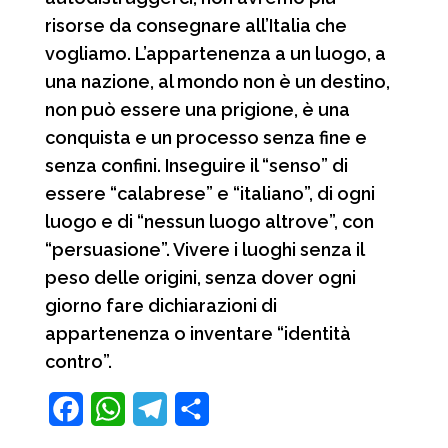
risorse da consegnare all’Italia che
vogliamo. L’appartenenza a un luogo, a
una nazione, al mondo non è un destino,
non può essere una prigione, è una
conquista e un processo senza fine e
senza confini. Inseguire il “senso” di
essere “calabrese” e “italiano”, di ogni
luogo e di “nessun luogo altrove”, con
“persuasione”. Vivere i luoghi senza il
peso delle origini, senza dover ogni
giorno fare dichiarazioni di
appartenenza o inventare “identità
contro”.
F
W
T
C
a
h
e
o