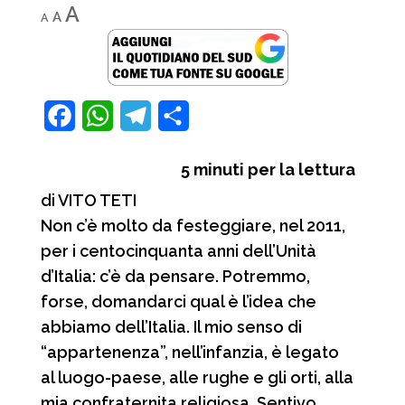
Decrease
Reset
Increase
A
A
A
font
font
font
size.
size.
size.
F
W
T
C
a
h
e
o
5
minuti per la lettura
c
a
l
n
di VITO TETI
e
t
e
d
Non c’è molto da festeggiare, nel 2011,
b
s
g
i
per i centocinquanta anni dell’Unità
o
A
r
v
d’Italia: c’è da pensare. Potremmo,
o
p
a
i
forse, domandarci qual è l’idea che
abbiamo dell’Italia. Il mio senso di
k
p
m
d
“appartenenza”, nell’infanzia, è legato
i
al luogo-paese, alle rughe e gli orti, alla
mia confraternita religiosa. Sentivo