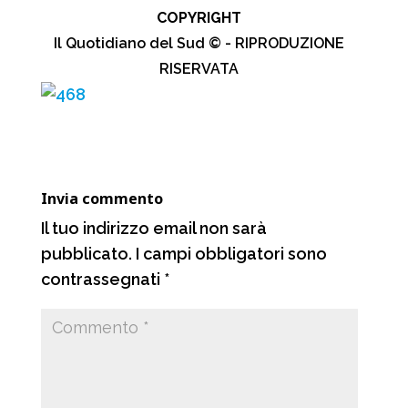
COPYRIGHT
c
a
l
n
Il Quotidiano del Sud © - RIPRODUZIONE
e
t
e
d
RISERVATA
b
s
g
i
o
A
r
v
o
p
a
i
k
p
m
d
Invia commento
i
Il tuo indirizzo email non sarà
pubblicato.
I campi obbligatori sono
contrassegnati
*