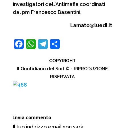
investigatori dell’Antimafia coordinati
dal pm Francesco Basentini.
l.amato@luedi.it
F
W
T
C
a
h
e
o
COPYRIGHT
c
a
l
n
Il Quotidiano del Sud © - RIPRODUZIONE
e
t
e
d
RISERVATA
b
s
g
i
o
A
r
v
o
p
a
i
k
p
m
d
Invia commento
i
Il tuo indirizzo email non sarà