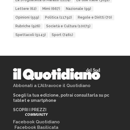
La Sfogliatella di Marassi
(1214)
Le due Italie
(3052)
Lettere
(62)
Mimì
(667)
Nazionale
(99)
Opinioni
(559)
Politica
(11792)
Regole e Diritti
(70)
Rubriche
(926)
Società e Cultura
(10075)
Spettacoli
(5143)
Sport
(7461)
Abbonati a L’Altravoce il Quotidiano
Scegli la tua edizione, potrai consultarla su pc
tablet e smartphone
SCOPRI I PREZZI
COMMUNITY
Facebook Quotidiano
Facebook Basilicata