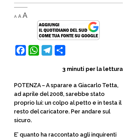
Decrease
Reset
Increase
A
A
A
font
font
font
size.
size.
size.
F
W
T
C
a
h
e
o
3
minuti per la lettura
c
a
l
n
e
t
e
d
POTENZA – A sparare a Giacarlo Tetta,
b
s
g
i
ad aprile del 2008, sarebbe stato
proprio lui: un colpo al petto e in testa il
o
A
r
v
resto del caricatore. Per andare sul
o
p
a
i
sicuro.
k
p
m
d
E’ quanto ha raccontato agli inquirenti
i