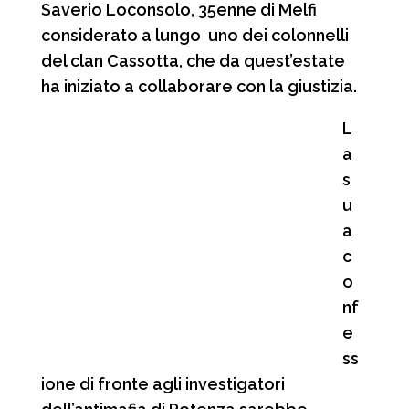
Saverio Loconsolo, 35enne di Melfi
considerato a lungo uno dei colonnelli
del clan Cassotta, che da quest’estate
ha iniziato a collaborare con la giustizia.
L
a
s
u
a
c
o
nf
e
ss
ione di fronte agli investigatori