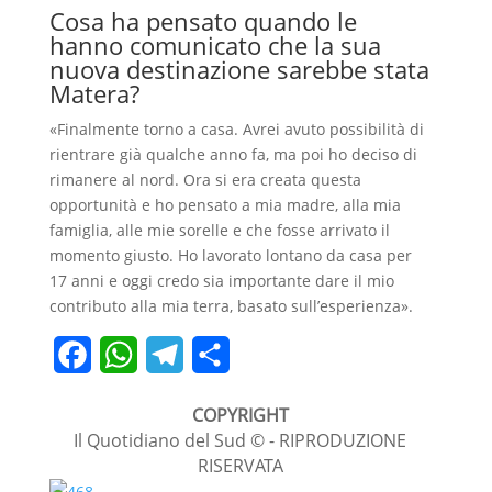
Cosa ha pensato quando le
hanno comunicato che la sua
nuova destinazione sarebbe stata
Matera?
«Finalmente torno a casa. Avrei avuto possibilità di
rientrare già qualche anno fa, ma poi ho deciso di
rimanere al nord. Ora si era creata questa
opportunità e ho pensato a mia madre, alla mia
famiglia, alle mie sorelle e che fosse arrivato il
momento giusto. Ho lavorato lontano da casa per
17 anni e oggi credo sia importante dare il mio
contributo alla mia terra, basato sull’esperienza».
F
W
T
C
a
h
e
o
COPYRIGHT
c
a
l
n
Il Quotidiano del Sud © - RIPRODUZIONE
RISERVATA
e
t
e
d