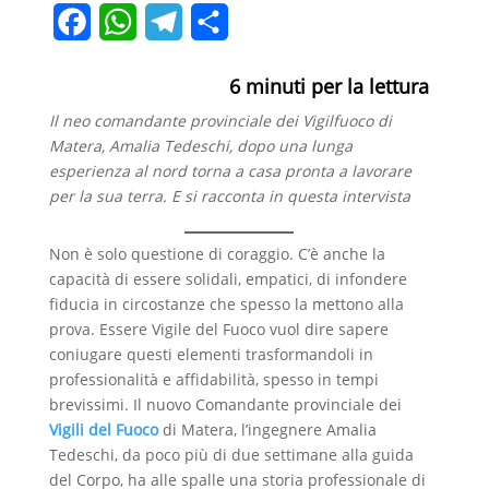
F
W
T
C
a
h
e
o
6
minuti per la lettura
c
a
l
n
Il neo comandante provinciale dei Vigilfuoco di
e
t
e
d
Matera, Amalia Tedeschi, dopo una lunga
b
s
g
i
esperienza al nord torna a casa pronta a lavorare
per la sua terra. E si racconta in questa intervista
o
A
r
v
o
p
a
i
Non è solo questione di coraggio. C’è anche la
capacità di essere solidali, empatici, di infondere
k
p
m
d
fiducia in circostanze che spesso la mettono alla
i
prova. Essere Vigile del Fuoco vuol dire sapere
coniugare questi elementi trasformandoli in
professionalità e affidabilità, spesso in tempi
brevissimi. Il nuovo Comandante provinciale dei
Vigili del Fuoco
di Matera, l’ingegnere Amalia
Tedeschi, da poco più di due settimane alla guida
del Corpo, ha alle spalle una storia professionale di