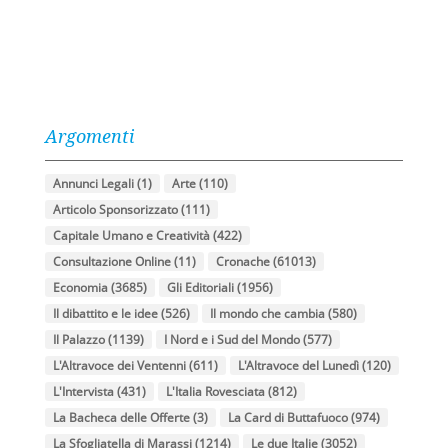
Argomenti
Annunci Legali
(1)
Arte
(110)
Articolo Sponsorizzato
(111)
Capitale Umano e Creatività
(422)
Consultazione Online
(11)
Cronache
(61013)
Economia
(3685)
Gli Editoriali
(1956)
Il dibattito e le idee
(526)
Il mondo che cambia
(580)
Il Palazzo
(1139)
I Nord e i Sud del Mondo
(577)
L'Altravoce dei Ventenni
(611)
L'Altravoce del Lunedì
(120)
L'Intervista
(431)
L'Italia Rovesciata
(812)
La Bacheca delle Offerte
(3)
La Card di Buttafuoco
(974)
La Sfogliatella di Marassi
(1214)
Le due Italie
(3052)