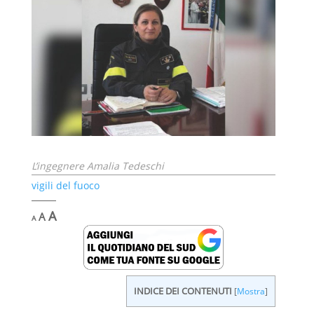
L’ingegnere Amalia Tedeschi
vigili del fuoco
Decrease
Reset
Increase
A
A
A
font
font
font
size.
size.
size.
INDICE DEI CONTENUTI
[
Mostra
]