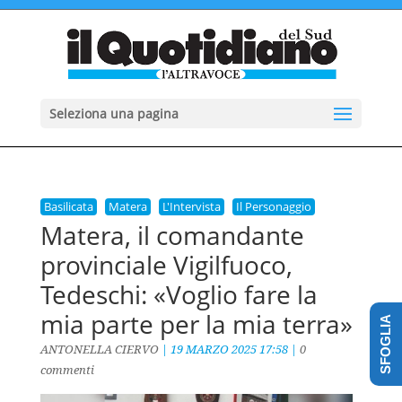
Seleziona una pagina
Basilicata
Matera
L'Intervista
Il Personaggio
Matera, il comandante
provinciale Vigilfuoco,
Tedeschi: «Voglio fare la
mia parte per la mia terra»
SFOGLIA
ANTONELLA CIERVO
|
19 MARZO 2025 17:58
|
0
commenti