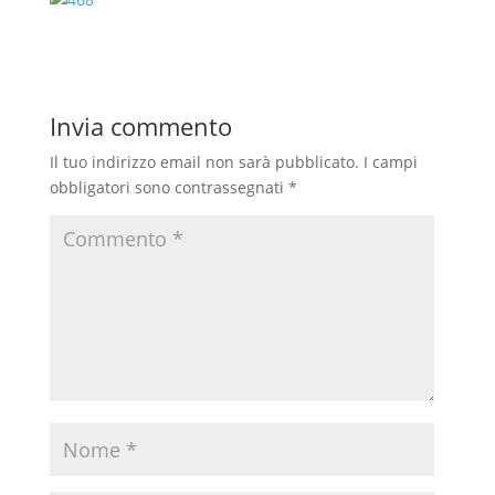
b
s
g
i
o
A
r
v
o
p
a
i
Invia commento
k
p
m
d
i
Il tuo indirizzo email non sarà pubblicato.
I campi
obbligatori sono contrassegnati
*