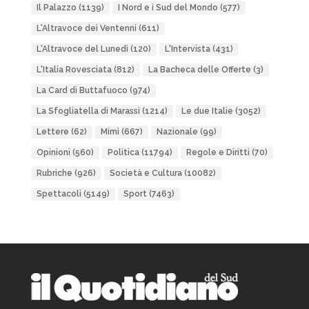
Il Palazzo
(1139)
I Nord e i Sud del Mondo
(577)
L'Altravoce dei Ventenni
(611)
L'Altravoce del Lunedì
(120)
L'Intervista
(431)
L'Italia Rovesciata
(812)
La Bacheca delle Offerte
(3)
La Card di Buttafuoco
(974)
La Sfogliatella di Marassi
(1214)
Le due Italie
(3052)
Lettere
(62)
Mimì
(667)
Nazionale
(99)
Opinioni
(560)
Politica
(11794)
Regole e Diritti
(70)
Rubriche
(926)
Società e Cultura
(10082)
Spettacoli
(5149)
Sport
(7463)