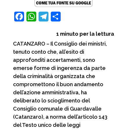
size.
F
W
T
C
a
h
e
o
1
minuto per la lettura
c
a
l
n
CATANZARO – Il Consiglio dei ministri,
e
t
e
d
tenuto conto che, all’esito di
b
s
g
i
approfonditi accertamenti, sono
o
A
r
v
emerse forme di ingerenza da parte
o
p
a
i
della criminalità organizzata che
compromettono il buon andamento
k
p
m
d
dell’azione amministrativa, ha
i
deliberato lo scioglimento del
Consiglio comunale di Guardavalle
(Catanzaro), a norma dell’articolo 143
del Testo unico delle leggi