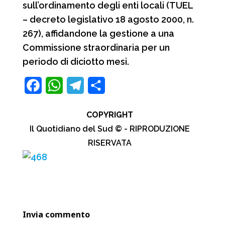
sull’ordinamento degli enti locali (TUEL
– decreto legislativo 18 agosto 2000, n.
267), affidandone la gestione a una
Commissione straordinaria per un
periodo di diciotto mesi.
F
W
T
C
a
h
e
o
COPYRIGHT
c
a
l
n
Il Quotidiano del Sud © - RIPRODUZIONE
e
t
e
d
RISERVATA
b
s
g
i
o
A
r
v
o
p
a
i
k
p
m
d
Invia commento
i