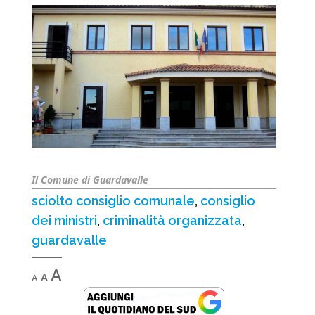
Il Comune di Guardavalle
sciolto consiglio comunale
,
consiglio
dei ministri
,
criminalità organizzata
,
guardavalle
Decrease
Reset
Increase
A
A
A
font
font
font
size.
size.