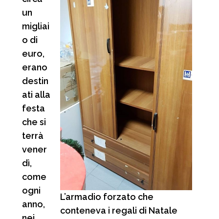
un
migliai
o di
euro,
erano
destin
ati alla
festa
che si
terrà
vener
dì,
come
ogni
L’armadio forzato che
anno,
conteneva i regali di Natale
nei