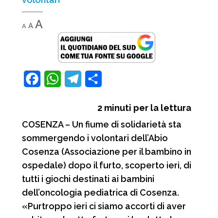
Decrease
Reset
Increase
A
A
A
font
font
font
size.
size.
size.
F
W
T
C
a
h
e
o
2
minuti per la lettura
c
a
l
n
COSENZA – Un fiume di solidarietà sta
e
t
e
d
sommergendo i volontari dell’Abio
b
s
g
i
Cosenza (Associazione per il bambino in
o
A
r
v
ospedale) dopo il furto, scoperto ieri, di
o
p
a
i
tutti i giochi destinati ai bambini
dell’oncologia pediatrica di Cosenza.
k
p
m
d
«Purtroppo ieri ci siamo accorti di aver
i