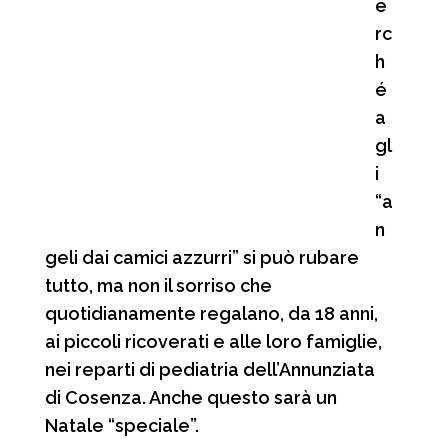
e
rc
h
é
a
gl
i
“a
n
geli dai camici azzurri” si può rubare
tutto, ma non il sorriso che
quotidianamente regalano, da 18 anni,
ai piccoli ricoverati e alle loro famiglie,
nei reparti di pediatria dell’Annunziata
di Cosenza. Anche questo sarà un
Natale “speciale”.