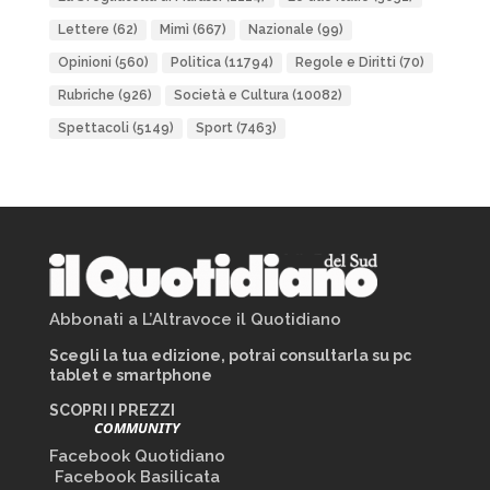
Lettere
(62)
Mimì
(667)
Nazionale
(99)
Opinioni
(560)
Politica
(11794)
Regole e Diritti
(70)
Rubriche
(926)
Società e Cultura
(10082)
Spettacoli
(5149)
Sport
(7463)
Abbonati a L’Altravoce il Quotidiano
Scegli la tua edizione, potrai consultarla su pc
tablet e smartphone
SCOPRI I PREZZI
COMMUNITY
Facebook Quotidiano
Facebook Basilicata