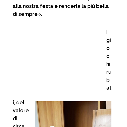
alla nostra festa e renderla la più bella
di sempre».
I
gi
o
c
hi
ru
b
at
i, del
valore
di
circa