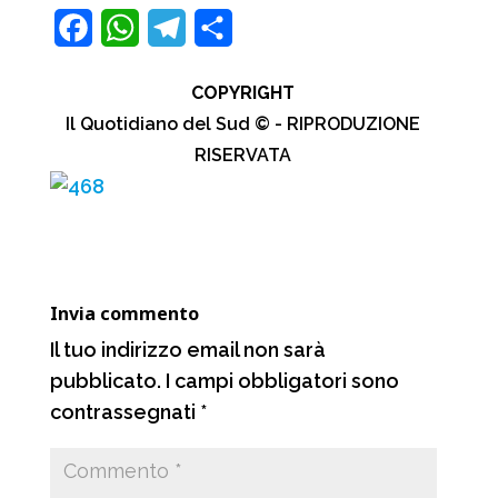
F
W
T
C
a
h
e
o
COPYRIGHT
c
a
l
n
Il Quotidiano del Sud © - RIPRODUZIONE
e
t
e
d
RISERVATA
b
s
g
i
o
A
r
v
o
p
a
i
k
p
m
d
Invia commento
i
Il tuo indirizzo email non sarà
pubblicato.
I campi obbligatori sono
contrassegnati
*