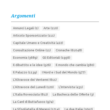
Argomenti
Annunci Legali
(1)
Arte
(110)
Articolo Sponsorizzato
(111)
Capitale Umano e Creatività
(422)
Consultazione Online
(11)
Cronache
(61048)
Economia
(3689)
Gli Editoriali
(1956)
Il dibattito e le idee
(526)
Il mondo che cambia
(580)
Il Palazzo
(1139)
I Nord e i Sud del Mondo
(577)
L'Altravoce dei Ventenni
(611)
L'Altravoce del Lunedì
(120)
L'Intervista
(431)
L'Italia Rovesciata
(812)
La Bacheca delle Offerte
(3)
La Card di Buttafuoco
(974)
La Sfogliatella di Marassi
(1214)
Le due Italie
(3052)