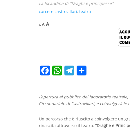
La locandina di "Draghi e principesse"
carcere castrovillari
,
teatro
Decrease
Reset
Increase
A
A
A
font
font
font
size.
size.
size.
F
W
T
C
a
h
e
o
c
a
l
n
L’apertura al pubblico del laboratorio teatrale, 
e
t
e
d
Circondariale di Castrovillari, e coinvolgerà l
b
s
g
i
Un percorso che è riuscito a coinvolgere un gru
o
A
r
v
rinascita attraverso il teatro.
“Draghe e Princip
o
p
a
i