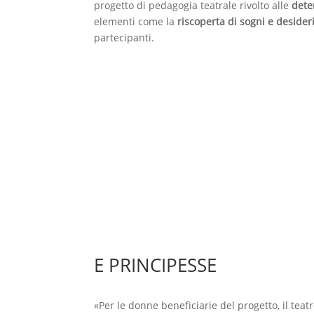
progetto di pedagogia teatrale rivolto alle
dete
elementi come la
riscoperta di sogni e desider
k
p
m
d
partecipanti.
i
E PRINCIPESSE
«Per le donne beneficiarie del progetto, il tea