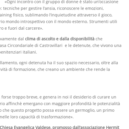
«Ogni incontro con il gruppo di donne è stato un’occasione
: tecniche per gestire l’ansia, riconoscere le emozioni,
raining fisico, sublimando l’inquietudine attraverso il gioco,
rio mondo introspettivo con il mondo esterno. Strumenti utili
ro e fuori dal carcere».
itivamente dal
clima di ascolto e dalla disponibilità
che
Casa Circondariale di Castrovillari e le detenute, che vivono una
penitenziari italiani.
llamento, ogni detenuta ha il suo spazio necessario, oltre alla
ttività di formazione, che creano un ambiente che rende la
 forse troppo breve, e genera in noi il desiderio di curare un
ario affinchè emergano con maggiore profondità le potenzialità
o che questo progetto possa essere un germoglio, un primo
nelle loro capacità di trasformazione».
lla Chiesa Evangelica Valdese, promosso dall’associazione Hermit