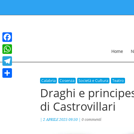
Facebook
Home
N
WhatsApp
Telegram
Calabria
Cosenza
Società e Cultura
Teatro
Condividi
Draghi e principes
di Castrovillari
|
2 APRILE 2025 09:50
|
0 commenti