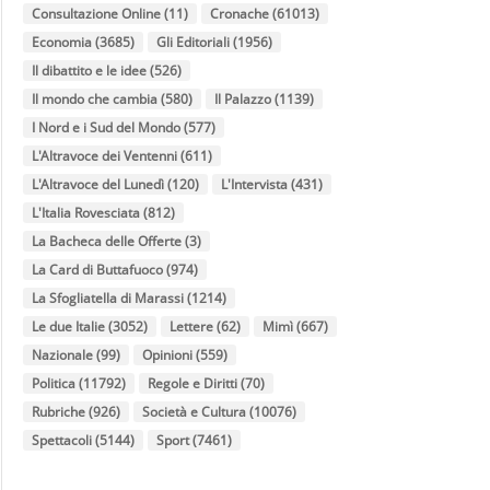
Consultazione Online
(11)
Cronache
(61013)
Economia
(3685)
Gli Editoriali
(1956)
Il dibattito e le idee
(526)
Il mondo che cambia
(580)
Il Palazzo
(1139)
I Nord e i Sud del Mondo
(577)
L'Altravoce dei Ventenni
(611)
L'Altravoce del Lunedì
(120)
L'Intervista
(431)
L'Italia Rovesciata
(812)
La Bacheca delle Offerte
(3)
La Card di Buttafuoco
(974)
La Sfogliatella di Marassi
(1214)
Le due Italie
(3052)
Lettere
(62)
Mimì
(667)
Nazionale
(99)
Opinioni
(559)
Politica
(11792)
Regole e Diritti
(70)
Rubriche
(926)
Società e Cultura
(10076)
Spettacoli
(5144)
Sport
(7461)