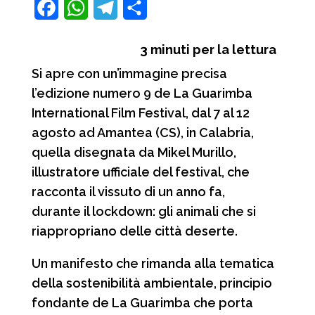
F
W
T
C
a
h
e
o
3
minuti per la lettura
c
a
l
n
Si apre con un’immagine precisa
e
t
e
d
l’edizione numero 9 de La Guarimba
b
s
g
i
International Film Festival, dal 7 al 12
o
A
r
v
agosto ad Amantea (CS), in Calabria,
o
p
a
i
quella disegnata da Mikel Murillo,
illustratore ufficiale del festival, che
k
p
m
d
racconta il vissuto di un anno fa,
i
durante il lockdown: gli animali che si
riappropriano delle città deserte.
Un manifesto che rimanda alla tematica
della sostenibilità ambientale, principio
fondante de La Guarimba che porta