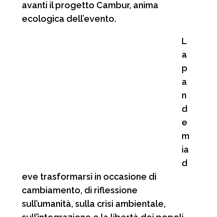
avanti il progetto Cambur, anima
ecologica dell’evento.
L
a
p
a
n
d
e
m
ia
d
eve trasformarsi in occasione di
cambiamento, di riflessione
sull’umanità, sulla crisi ambientale,