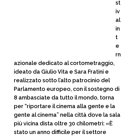
st
iv
al
in
t
e
rn
azionale dedicato al cortometraggio,
ideato da Giulio Vita e Sara Fratini e
realizzato sotto l’alto patrocinio del
Parlamento europeo, con il sostegno di
8 ambasciate da tutto il mondo, torna
per “riportare il cinema alla gente e la
gente al cinema” nella città dove la sala
più vicina dista oltre 30 chilometri: «È
stato un anno difficile per il settore