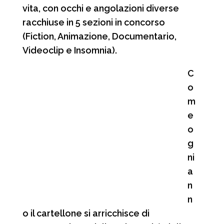
vita, con occhi e angolazioni diverse
racchiuse in 5 sezioni in concorso
(Fiction, Animazione, Documentario,
Videoclip e Insomnia).
C
o
m
e
o
g
ni
a
n
n
o il cartellone si arricchisce di