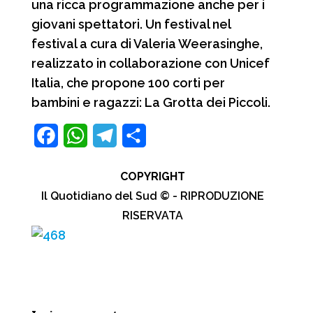
una ricca programmazione anche per i
giovani spettatori. Un festival nel
festival a cura di Valeria Weerasinghe,
realizzato in collaborazione con Unicef
Italia, che propone 100 corti per
bambini e ragazzi: La Grotta dei Piccoli.
F
W
T
C
a
h
e
o
COPYRIGHT
c
a
l
n
Il Quotidiano del Sud © - RIPRODUZIONE
e
t
e
d
RISERVATA
b
s
g
i
o
A
r
v
o
p
a
i
k
p
m
d