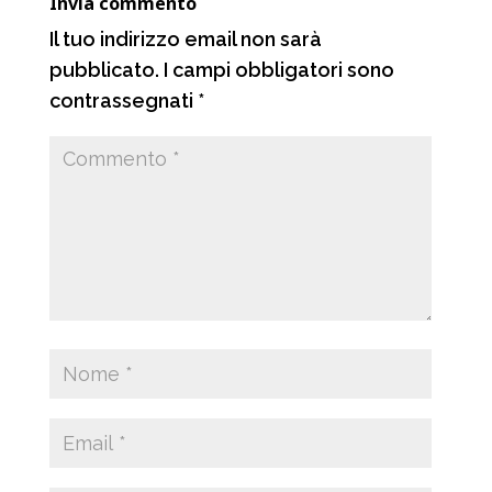
Invia commento
i
Il tuo indirizzo email non sarà
pubblicato.
I campi obbligatori sono
contrassegnati
*