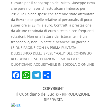
rilevare per il capogruppo del Misto Giuseppe Bova,
che pare non aver chiesto alcun rimborso per il
2012. Le uniche spese che sarebbe state affrontate
da Bova sono quelle relative al personale, di poco
superiore ai 28 mila euro. Contratti a prestazione
da alcune centinaia di euro a testa e con frequenti
rotazioni. Non una fattura da ristorante, nè un
francobollo, non un caffè e neanche un giornale.
LE DUE PAGINE CON LA PRIMA PUNTATA
DELL’ELENCO DELLE SPESE “FOLLI” DEL CONSIGLIO
REGIONALE E’ SULL’EDIZIONE CARTACEA DEL
QUOTIDIANO ACQUISTABILE IN EDICOLA O ONLINE
F
W
T
C
a
h
e
o
COPYRIGHT
c
a
l
n
Il Quotidiano del Sud © - RIPRODUZIONE
RISERVATA
e
t
e
d
b
s
g
i