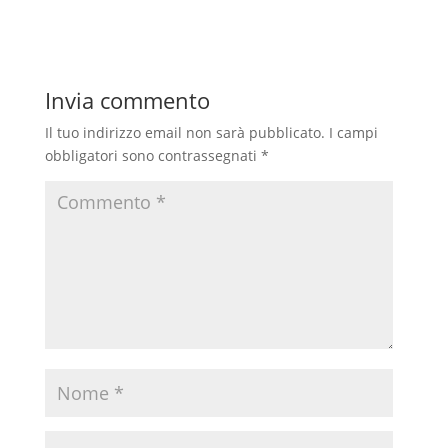
o
A
r
v
o
p
a
i
Invia commento
k
p
m
d
i
Il tuo indirizzo email non sarà pubblicato.
I campi
obbligatori sono contrassegnati
*