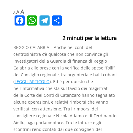
Decrease
Reset
Increase
A
A
A
font
font
font
size.
F
W
T
C
size.
size.
a
h
e
o
2
minuti per la lettura
c
a
l
n
REGGIO CALABRIA – Anche nei conti del
e
t
e
d
centrosinistra c’è qualcosa che non convince gli
b
s
g
i
investigatori della Guardia di finanza di Reggio
Calabria alle prese con la verifica delle spese “folli”
o
A
r
v
del Consiglio regionale, tra argenteria e balli cubani
o
p
a
i
(
LEGGI L’ARTICOLO
). Ed è per questo che
nell’informativa che sta sul tavolo dei magistrati
k
p
m
d
della Corte dei Conti di Catanzaro hanno segnalato
i
alcune operazioni, e relativi rimborsi che vanno
verificati con attenzione. Tra i rimborsi del
consigliere regionale Nicola Adamo e di Ferdinando
Aiello, oggi parlamentare. Tra le fatture e gli
scontrini rendicontati dai due consiglieri del