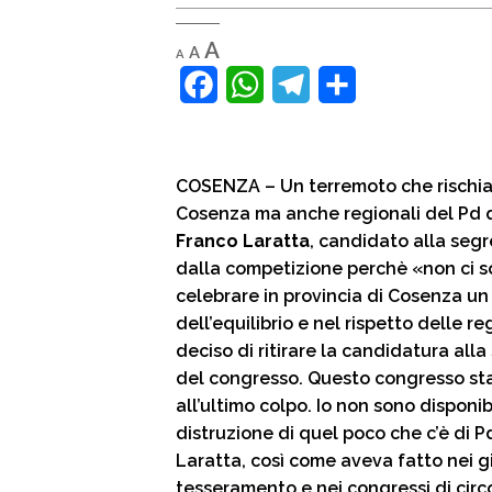
Decrease
Reset
Increase
A
A
A
font
font
size.
font
F
W
T
C
size.
size.
a
h
e
o
c
a
l
n
COSENZA – Un terremoto che rischia d
e
t
e
d
Cosenza ma anche regionali del Pd q
b
s
g
i
Franco Laratta
, candidato alla segre
dalla competizione perchè «non ci so
o
A
r
v
celebrare in provincia di Cosenza un
o
p
a
i
dell’equilibrio e nel rispetto delle 
k
p
m
d
deciso di ritirare la candidatura all
del congresso. Questo congresso sta
i
all’ultimo colpo. Io non sono disponi
distruzione di quel poco che c’è di P
Laratta, così come aveva fatto nei gi
tesseramento e nei congressi di circ