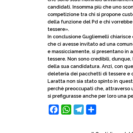
candidati. Insomma più che uno scon
competizione tra chi si propone cust
della funzione del Pd e chi vorrebbe 
tessere».
In conclusione Gugliemelli chiarisce
che ci avesse invitato ad una comune
e massicciamente, si presentano in al
tessere. Non sono credibili, dunque, 
della sua candidatura. Anzi, con quest
deleteria dei pacchetti di tessere e
Laratta non sia stato spinto in ques
perchè preoccupati che, attraverso 
si prefigurasse anche per loro una p
F
W
T
C
a
h
e
o
c
a
l
n