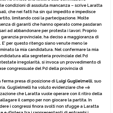
 le condizioni di assoluta mancanza – scrive Laratta
ali, che nei fatti ha sin qui impedito e impedisce
rtito, limitando così la partecipazione. Molte
esenza di garanti che hanno operato come pasdaran
ari ad abbandonare per protesta i lavori. Proprio
 garanzia provinciale, ha deciso a maggioranza di
i. E’ per questo ritengo siano venute meno le
rminato la mia candidatura. Nel confermare la mia
candidatura alla segreteria provinciale del Pd
ntestate irregolarità, si invoca un provvedimento di
se congressuale del Pd della provincia di
a ferma presa di posizione di
Luigi Guglielmelli
, suo
ria. Guglielmelli ha voluto evidenziare che «è
zione che Laratta vuole operare con il ritiro della
llagare il campo per non giocare la partita. In
edere i congressi finora svolti non sfugge a Laratta
 e d’intesa tra i rappresentanti di entrambi i