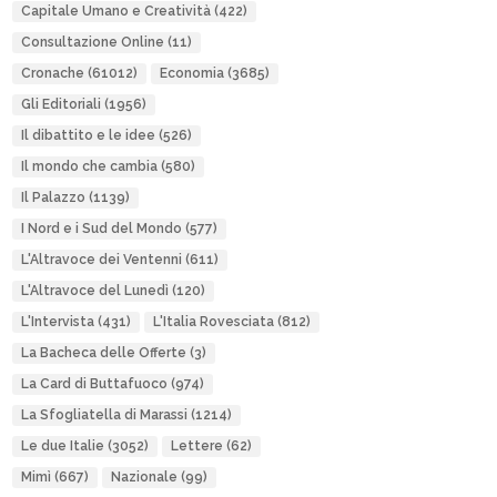
Capitale Umano e Creatività
(422)
Consultazione Online
(11)
Cronache
(61012)
Economia
(3685)
Gli Editoriali
(1956)
Il dibattito e le idee
(526)
Il mondo che cambia
(580)
Il Palazzo
(1139)
I Nord e i Sud del Mondo
(577)
L'Altravoce dei Ventenni
(611)
L'Altravoce del Lunedì
(120)
L'Intervista
(431)
L'Italia Rovesciata
(812)
La Bacheca delle Offerte
(3)
La Card di Buttafuoco
(974)
La Sfogliatella di Marassi
(1214)
Le due Italie
(3052)
Lettere
(62)
Mimì
(667)
Nazionale
(99)