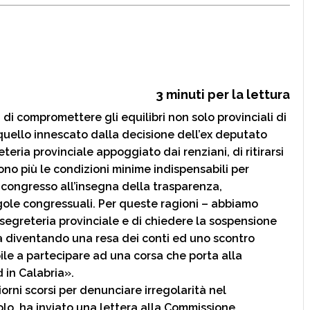
3
minuti per la lettura
i compromettere gli equilibri non solo provinciali di
uello innescato dalla decisione dell’ex deputato
teria provinciale appoggiato dai renziani, di ritirarsi
no più le condizioni minime indispensabili per
 congresso all’insegna della trasparenza,
regole congressuali. Per queste ragioni – abbiamo
a segreteria provinciale e di chiedere la sospensione
 diventando una resa dei conti ed uno scontro
bile a partecipare ad una corsa che porta alla
d in Calabria».
orni scorsi per denunciare irregolarità nel
olo, ha inviato una lettera alla Commissione