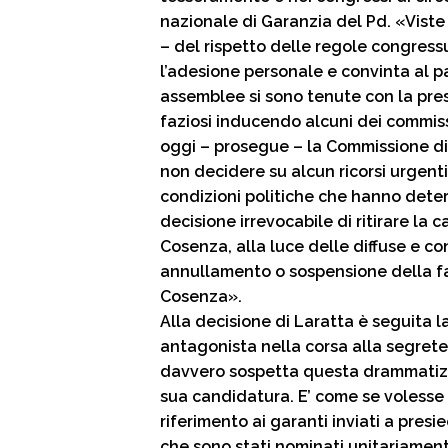
nazionale di Garanzia del Pd. «Viste
– del rispetto delle regole congressu
l’adesione personale e convinta al pa
assemblee si sono tenute con la pr
faziosi inducendo alcuni dei commiss
oggi – prosegue – la Commissione di
non decidere su alcun ricorsi urgent
condizioni politiche che hanno dete
decisione irrevocabile di ritirare la 
Cosenza, alla luce delle diffuse e co
annullamento o sospensione della fa
Cosenza».
Alla decisione di Laratta è seguita l
antagonista nella corsa alla segrete
davvero sospetta questa drammatizza
sua candidatura. E’ come se volesse a
riferimento ai garanti inviati a presi
che sono stati nominati unitariamente