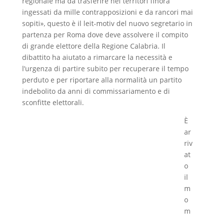
regionale ma da trasferire nei territori finora
ingessati da mille contrapposizioni e da rancori mai
sopiti», questo è il leit-motiv del nuovo segretario in
partenza per Roma dove deve assolvere il compito
di grande elettore della Regione Calabria. Il
dibattito ha aiutato a rimarcare la necessità e
l’urgenza di partire subito per recuperare il tempo
perduto e per riportare alla normalità un partito
indebolito da anni di commissariamento e di
sconfitte elettorali.
È
ar
riv
at
o
il
m
o
m