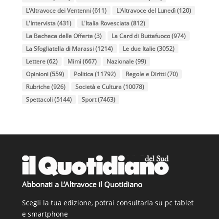
L'Altravoce dei Ventenni
(611)
L'Altravoce del Lunedì
(120)
L'Intervista
(431)
L'Italia Rovesciata
(812)
La Bacheca delle Offerte
(3)
La Card di Buttafuoco
(974)
La Sfogliatella di Marassi
(1214)
Le due Italie
(3052)
Lettere
(62)
Mimì
(667)
Nazionale
(99)
Opinioni
(559)
Politica
(11792)
Regole e Diritti
(70)
Rubriche
(926)
Società e Cultura
(10078)
Spettacoli
(5144)
Sport
(7463)
Abbonati a L’Altravoce il Quotidiano
Scegli la tua edizione, potrai consultarla su pc tablet
e smartphone