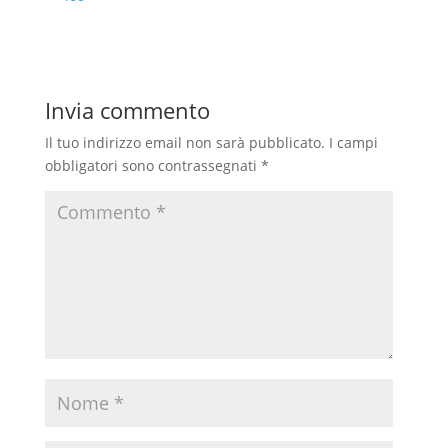
b
s
g
i
o
A
r
v
o
p
a
i
Invia commento
k
p
m
d
i
Il tuo indirizzo email non sarà pubblicato.
I campi
obbligatori sono contrassegnati
*