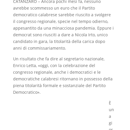
CATANZARO – Ancora pochi mesi fa, nessuno
e
t
e
d
avrebbe scommesso un euro che il Partito
b
s
g
i
democratico calabrese sarebbe riuscito a svolgere
il congresso regionale, specie nel tempo odierno,
o
A
r
v
appesantito da una minacciosa pandemia. Eppure i
o
p
a
i
democrat sono riusciti a dare a Nicola Irto, unico
candidato in gara, la titolarità della carica dopo
k
p
m
d
anni di commissariamento.
i
Un risultato che fa dire al segretario nazionale,
Enrico Letta, «oggi, con la celebrazione del
congresso regionale, anche i democratici e le
democratiche calabresi ritornano in possesso della
piena titolarità formale e sostanziale del Partito
Democratico».
È
un
a
gi
or