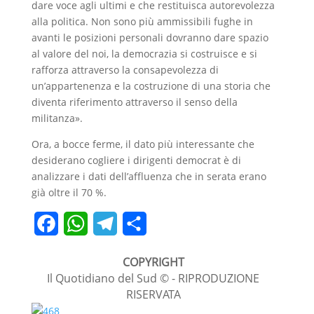
dare voce agli ultimi e che restituisca autorevolezza
alla politica. Non sono più ammissibili fughe in
avanti le posizioni personali dovranno dare spazio
al valore del noi, la democrazia si costruisce e si
rafforza attraverso la consapevolezza di
un’appartenenza e la costruzione di una storia che
diventa riferimento attraverso il senso della
militanza».
Ora, a bocce ferme, il dato più interessante che
desiderano cogliere i dirigenti democrat è di
analizzare i dati dell’affluenza che in serata erano
già oltre il 70 %.
F
W
T
C
a
h
e
o
COPYRIGHT
c
a
l
n
Il Quotidiano del Sud © - RIPRODUZIONE
RISERVATA
e
t
e
d