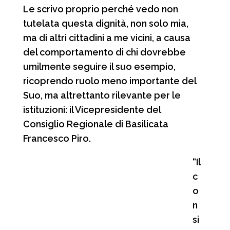
Le scrivo proprio perché vedo non
tutelata questa dignità, non solo mia,
ma di altri cittadini a me vicini, a causa
del comportamento di chi dovrebbe
umilmente seguire il suo esempio,
ricoprendo ruolo meno importante del
Suo, ma altrettanto rilevante per le
istituzioni: il Vicepresidente del
Consiglio Regionale di Basilicata
Francesco Piro.
“Il
c
o
n
si