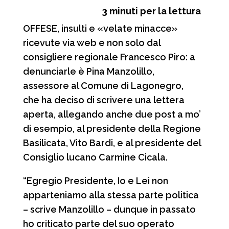
3
minuti per la lettura
c
a
l
n
OFFESE, insulti e «velate minacce»
e
t
e
d
ricevute via web e non solo dal
b
s
g
i
consigliere regionale Francesco Piro: a
o
A
r
v
denunciarle è Pina Manzolillo,
o
p
a
i
assessore al Comune di Lagonegro,
che ha deciso di scrivere una lettera
k
p
m
d
aperta, allegando anche due post a mo’
i
di esempio, al presidente della Regione
Basilicata, Vito Bardi, e al presidente del
Consiglio lucano Carmine Cicala.
“Egregio Presidente, Io e Lei non
apparteniamo alla stessa parte politica
– scrive Manzolillo – dunque in passato
ho criticato parte del suo operato