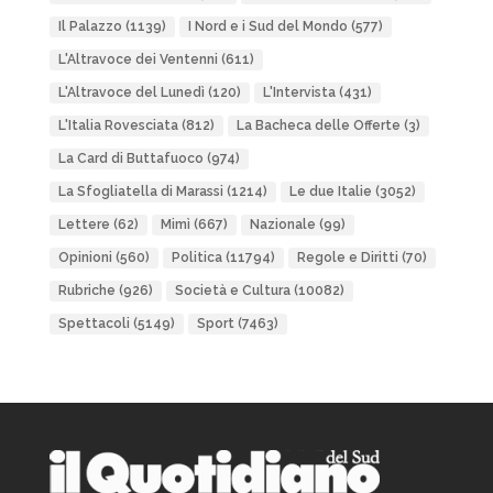
Il Palazzo
(1139)
I Nord e i Sud del Mondo
(577)
L'Altravoce dei Ventenni
(611)
L'Altravoce del Lunedì
(120)
L'Intervista
(431)
L'Italia Rovesciata
(812)
La Bacheca delle Offerte
(3)
La Card di Buttafuoco
(974)
La Sfogliatella di Marassi
(1214)
Le due Italie
(3052)
Lettere
(62)
Mimì
(667)
Nazionale
(99)
Opinioni
(560)
Politica
(11794)
Regole e Diritti
(70)
Rubriche
(926)
Società e Cultura
(10082)
Spettacoli
(5149)
Sport
(7463)