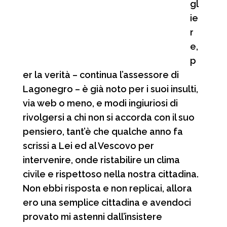
gl
ie
r
e,
p
er la verità – continua l’assessore di
Lagonegro – è già noto per i suoi insulti,
via web o meno, e modi ingiuriosi di
rivolgersi a chi non si accorda con il suo
pensiero, tant’è che qualche anno fa
scrissi a Lei ed al Vescovo per
intervenire, onde ristabilire un clima
civile e rispettoso nella nostra cittadina.
Non ebbi risposta e non replicai, allora
ero una semplice cittadina e avendoci
provato mi astenni dall’insistere