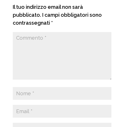
i
Il tuo indirizzo email non sarà
pubblicato.
I campi obbligatori sono
contrassegnati
*