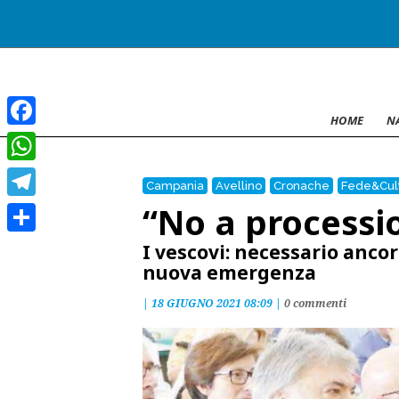
HOME
N
Facebook
WhatsApp
Campania
Avellino
Cronache
Fede&Cult
“No a processio
Telegram
Condividi
I vescovi: necessario anco
nuova emergenza
|
18 GIUGNO 2021 08:09
|
0 commenti