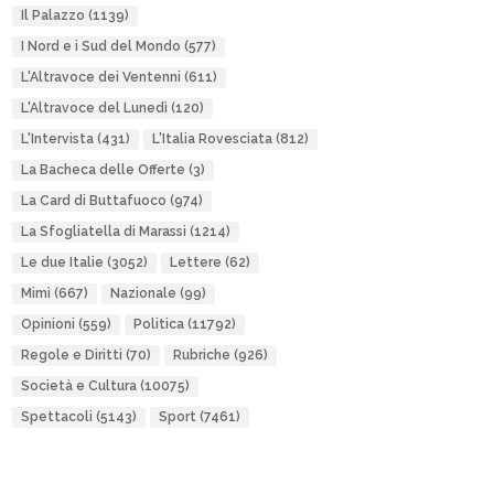
Il Palazzo
(1139)
I Nord e i Sud del Mondo
(577)
L'Altravoce dei Ventenni
(611)
L'Altravoce del Lunedì
(120)
L'Intervista
(431)
L'Italia Rovesciata
(812)
La Bacheca delle Offerte
(3)
La Card di Buttafuoco
(974)
La Sfogliatella di Marassi
(1214)
Le due Italie
(3052)
Lettere
(62)
Mimì
(667)
Nazionale
(99)
Opinioni
(559)
Politica
(11792)
Regole e Diritti
(70)
Rubriche
(926)
Società e Cultura
(10075)
Spettacoli
(5143)
Sport
(7461)