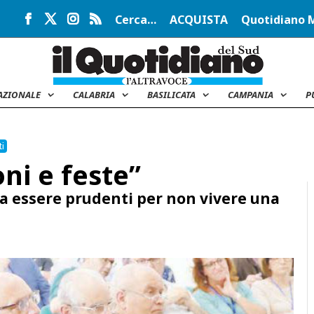
Cerca…
ACQUISTA
Quotidiano 
AZIONALE
CALABRIA
BASILICATA
CAMPANIA
P
i
ni e feste”
ra essere prudenti per non vivere una