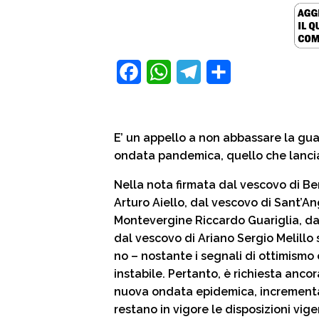
font
size.
font
size.
size.
F
W
T
C
a
h
e
o
c
a
l
n
E’ un appello a non abbassare la gua
e
t
e
d
ondata pandemica, quello che lancian
b
s
g
i
Nella nota firmata dal vescovo di Be
o
A
r
v
Arturo Aiello, dal vescovo di Sant’A
o
p
a
i
Montevergine Riccardo Guariglia, da
dal vescovo di Ariano Sergio Melillo
k
p
m
d
no – nostante i segnali di ottimismo
i
instabile. Pertanto, è richiesta ancor
nuova ondata epidemica, incrementata
restano in vigore le disposizioni vige