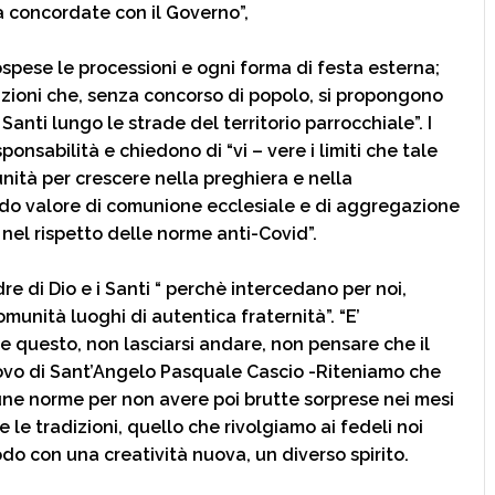
a concordate con il Governo”,
ospese le processioni e ogni forma di festa esterna;
ioni che, senza concorso di popolo, si propongono
Santi lungo le strade del territorio parrocchiale”. I
onsabilità e chiedono di “vi – vere i limiti che tale
ità per crescere nella preghiera e nella
ndo valore di comunione ecclesiale e di aggregazione
 nel rispetto delle norme anti-Covid”.
re di Dio e i Santi “ perchè intercedano per noi,
unità luoghi di autentica fraternità”. “E’
 questo, non lasciarsi andare, non pensare che il
covo di Sant’Angelo Pasquale Cascio -Riteniamo che
une norme per non avere poi brutte sorprese nei mesi
 le tradizioni, quello che rivolgiamo ai fedeli noi
odo con una creatività nuova, un diverso spirito.