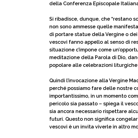
della Conferenza Episcopale Italian
Si ribadisce, dunque, che “restano s
non sono ammesse quelle manifestaz
di portare statue della Vergine o dei 
vescovi fanno appello al senso di resp
situazione c’impone come un’opportun
meditazione della Parola di Dio, da
popolare alle celebrazioni liturgiche
Quindi l’invocazione alla Vergine Mad
perché possiamo fare delle nostre com
importantissimo, in un momento come
pericolo sia passato – spiega il ves
sia ancora necessario rispettare alc
futuri. Questo non significa congelare
vescovi è un invita viverle in altro m