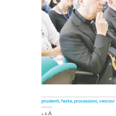
prudenti
,
feste
,
processioni
,
vescovi
Decrease
Reset
Increase
A
A
A
font