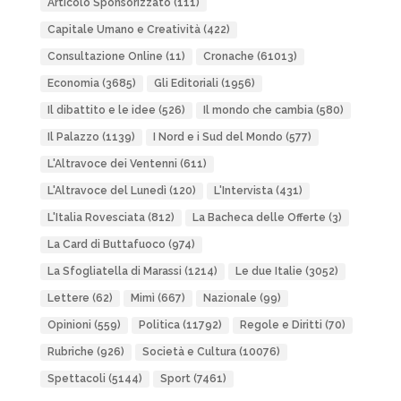
Articolo Sponsorizzato
(111)
Capitale Umano e Creatività
(422)
Consultazione Online
(11)
Cronache
(61013)
Economia
(3685)
Gli Editoriali
(1956)
Il dibattito e le idee
(526)
Il mondo che cambia
(580)
Il Palazzo
(1139)
I Nord e i Sud del Mondo
(577)
L'Altravoce dei Ventenni
(611)
L'Altravoce del Lunedì
(120)
L'Intervista
(431)
L'Italia Rovesciata
(812)
La Bacheca delle Offerte
(3)
La Card di Buttafuoco
(974)
La Sfogliatella di Marassi
(1214)
Le due Italie
(3052)
Lettere
(62)
Mimì
(667)
Nazionale
(99)
Opinioni
(559)
Politica
(11792)
Regole e Diritti
(70)
Rubriche
(926)
Società e Cultura
(10076)
Spettacoli
(5144)
Sport
(7461)