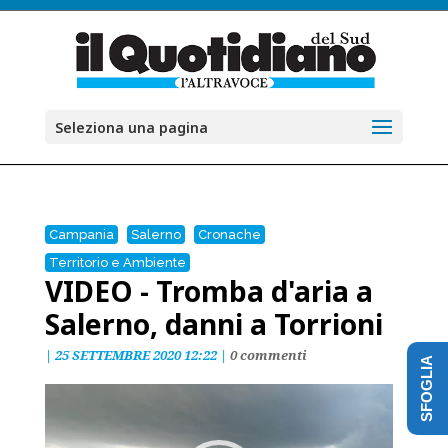
Seleziona una pagina
Campania
Salerno
Cronache
Territorio e Ambiente
VIDEO - Tromba d'aria a
Salerno, danni a Torrioni
|
25 SETTEMBRE 2020 12:22
|
0 commenti
SFOGLIA
Video
Player