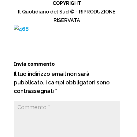
COPYRIGHT
o
A
r
v
c
a
l
n
Il Quotidiano del Sud © - RIPRODUZIONE
o
p
a
i
e
t
e
d
RISERVATA
k
p
m
d
b
s
g
i
i
o
A
r
v
o
p
a
i
k
p
m
d
Invia commento
i
Il tuo indirizzo email non sarà
pubblicato.
I campi obbligatori sono
contrassegnati
*