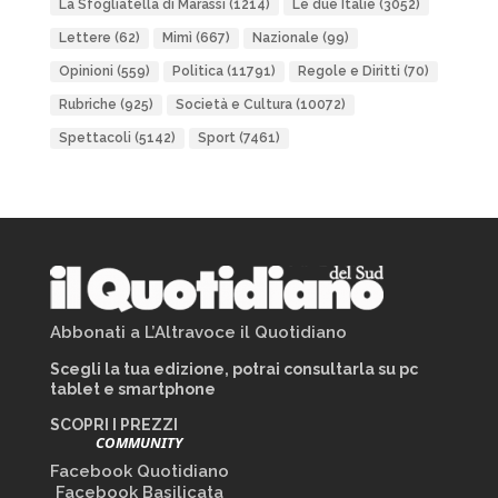
La Sfogliatella di Marassi
(1214)
Le due Italie
(3052)
Lettere
(62)
Mimì
(667)
Nazionale
(99)
Opinioni
(559)
Politica
(11791)
Regole e Diritti
(70)
Rubriche
(925)
Società e Cultura
(10072)
Spettacoli
(5142)
Sport
(7461)
Abbonati a L’Altravoce il Quotidiano
Scegli la tua edizione, potrai consultarla su pc
tablet e smartphone
SCOPRI I PREZZI
COMMUNITY
Facebook Quotidiano
Facebook Basilicata