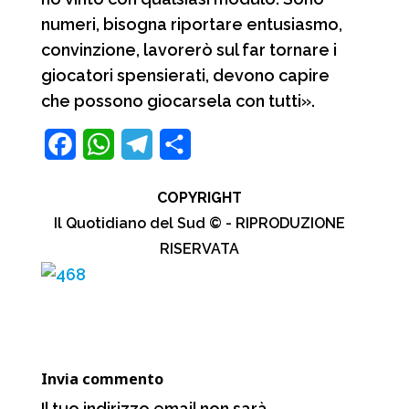
numeri, bisogna riportare entusiasmo,
convinzione, lavorerò sul far tornare i
giocatori spensierati, devono capire
che possono giocarsela con tutti».
F
W
T
C
a
h
e
o
COPYRIGHT
c
a
l
n
Il Quotidiano del Sud © - RIPRODUZIONE
e
t
e
d
RISERVATA
b
s
g
i
o
A
r
v
o
p
a
i
k
p
m
d
Invia commento
i
Il tuo indirizzo email non sarà