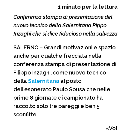
1
minuto per la lettura
c
a
l
n
Conferenza stampa di presentazione del
e
t
e
d
nuovo tecnico della Salernitana Pippo
b
s
g
i
Inzaghi che si dice fiducioso nella salvezza
o
A
r
v
SALERNO – Grandi motivazioni e spazio
o
p
a
i
anche per qualche frecciata nella
k
p
m
d
conferenza stampa di presentazione di
i
Filippo Inzaghi, come nuovo tecnico
della
Salernitana
al posto
dell’esonerato Paulo Sousa che nelle
prime 8 giornate di campionato ha
raccolto solo tre pareggi e ben 5
sconfitte.
«Vol