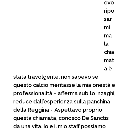
evo
ripo
sar
mi
ma
la
chia
mat
a è
stata travolgente, non sapevo se
questo calcio meritasse la mia onestà e
professionalità – afferma subito Inzaghi,
reduce dall’esperienza sulla panchina
della Reggina -. Aspettavo proprio
questa chiamata, conosco De Sanctis
da una vita. Io e il mio staff possiamo