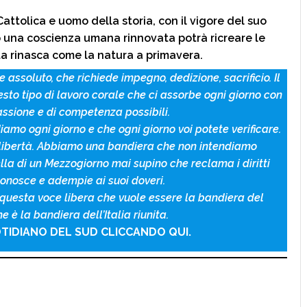
ttolica e uomo della storia, con il vigore del suo
o una coscienza umana rinnovata potrà ricreare le
ita rinasca come la natura a primavera.
 assoluto, che richiede impegno, dedizione, sacrificio. Il
esto tipo di lavoro corale che ci assorbe ogni giorno con
assione e di competenza possibili.
mo ogni giorno e che ogni giorno voi potete verificare.
libertà. Abbiamo una bandiera che non intendiamo
a di un Mezzogiorno mai supino che reclama i diritti
onosce e adempie ai suoi doveri.
 questa voce libera che vuole essere la bandiera del
 è la bandiera dell’Italia riunita.
TIDIANO DEL SUD CLICCANDO QUI.