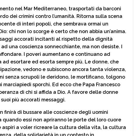
gamento nel Mar Mediterraneo, trasportati da barconi
rdo dei crimini contro l’umanità. Ritorna sulla scena
ocente di interi popoli, che sembrava ormai un
 Dio: chi non lo scorge è certo che non abbia un’anima.
ggi accorati incitanti al rispetto della dignità
 ad una coscienza sonnecchiante, ma non desiste. I
affondare. I poveri aumentano e continuano ad
 ad esortare ed esorta sempre più. Le donne, che
ipazione, vedono e subiscono ancora tanta violenza,
i senza scrupoli le deridono, le mortificano, tolgono
 sui marciapiedi sporchi. Ed ecco che Papa Francesco
peranza di chi si affida a Dio. A favore delle donne
suoi più accorati messaggi.
n finirà di bussare alle coscienze degli uomini
 a quando essi non apriranno le porte del loro cuore
aspiri a voler ricreare la cultura della vita, la cultura
ienza, della solidarietà in un contesto in