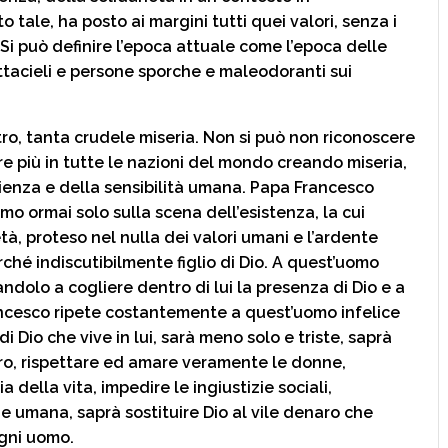
 tale, ha posto ai margini tutti quei valori, senza i
. Si può definire l’epoca attuale come l’epoca delle
ttacieli e persone sporche e maleodoranti sui
ltro, tanta crudele miseria. Non si può non riconoscere
e più in tutte le nazioni del mondo creando miseria,
cienza e della sensibilità umana. Papa Francesco
omo ormai solo sulla scena dell’esistenza, la cui
à, proteso nel nulla dei valori umani e l’ardente
ché indiscutibilmente figlio di Dio. A quest’uomo
ndolo a cogliere dentro di lui la presenza di Dio e a
ancesco ripete costantemente a quest’uomo infelice
 Dio che vive in lui, sarà meno solo e triste, saprà
ero, rispettare ed amare veramente le donne,
 della vita, impedire le ingiustizie sociali,
 umana, saprà sostituire Dio al vile denaro che
gni uomo.