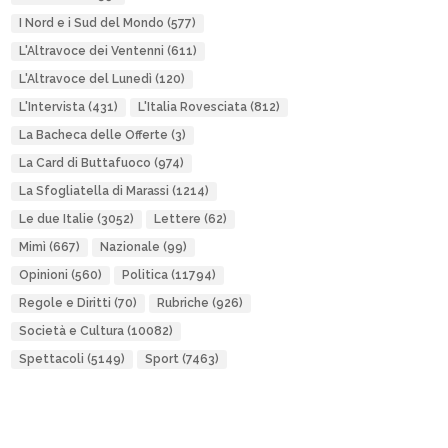
I Nord e i Sud del Mondo
(577)
L'Altravoce dei Ventenni
(611)
L'Altravoce del Lunedì
(120)
L'Intervista
(431)
L'Italia Rovesciata
(812)
La Bacheca delle Offerte
(3)
La Card di Buttafuoco
(974)
La Sfogliatella di Marassi
(1214)
Le due Italie
(3052)
Lettere
(62)
Mimì
(667)
Nazionale
(99)
Opinioni
(560)
Politica
(11794)
Regole e Diritti
(70)
Rubriche
(926)
Società e Cultura
(10082)
Spettacoli
(5149)
Sport
(7463)