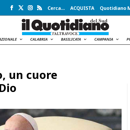
Cerca…
ACQUISTA
Quotidiano 
AZIONALE
CALABRIA
BASILICATA
CAMPANIA
P
, un cuore
 Dio