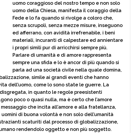
uomo coraggioso del nostro tempo e non solo
uomo della Chiesa, manifesta il coraggio della
Fede e lo fa quando si rivolge a coloro che,
senza scrupoli, senza mezze misure, inseguono
ed afferrano, con avidità irrefrenabile, i beni
materiali, incuranti di calpestare ed annientare
i propri simili pur di arricchirsi sempre più.
Parlare di umanità e di amore rappresenta
sempre una sfida e lo è ancor di più quando si
parla ad una società civile nella quale domina,
obalizzazione, simile ai grandi eventi che hanno
ita dell’uomo, come lo sono state le guerre. La
 disgregata, in quanto le regole preesistenti
lgono poco o quasi nulla, ma è certo che l’amore
 messaggio che incita all’amore e alla fratellanza,
i uomini di buona volontà e non solo dell’umanità
trazianti scaturiti dal processo di globalizzazione,
e umano rendendolo oggetto e non più soggetto.