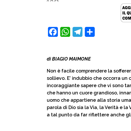
A
A
font
font
size.
font
size.
size.
F
W
T
C
a
h
e
o
c
a
l
n
di BIAGIO MAIMONE
e
t
e
d
Non è facile comprendere la sofferen
b
s
g
i
sollievo. E’ indubbio che occorra un
o
A
r
v
incoraggiante sapere che vi sono tan
o
p
a
i
che hanno un cuore grandioso, innamo
uomo che appartiene alla storia uman
k
p
m
d
parola di Dio sia la Via, la Verità e l
i
a tal punto da far riflettere anche gli