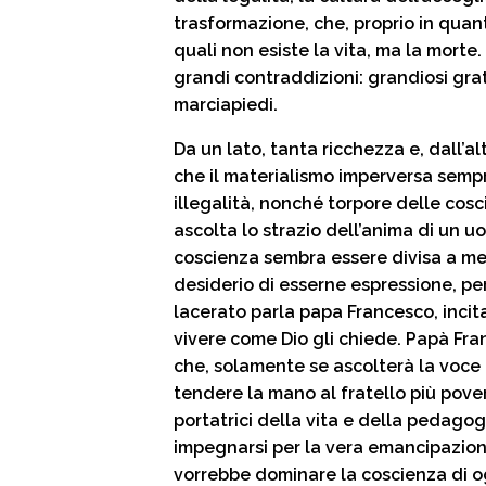
trasformazione, che, proprio in quanto
quali non esiste la vita, ma la morte
grandi contraddizioni: grandiosi gra
marciapiedi.
Da un lato, tanta ricchezza e, dall’a
che il materialismo imperversa sempr
illegalità, nonché torpore delle cos
ascolta lo strazio dell’anima di un u
coscienza sembra essere divisa a met
desiderio di esserne espressione, per
lacerato parla papa Francesco, incita
vivere come Dio gli chiede. Papà Fr
che, solamente se ascolterà la voce di
tendere la mano al fratello più pov
portatrici della vita e della pedagogia
impegnarsi per la vera emancipazione
vorrebbe dominare la coscienza di o