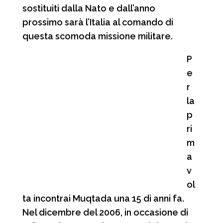
sostituiti dalla Nato e dall’anno
prossimo sarà l’Italia al comando di
questa scomoda missione militare.
P
e
r
la
p
ri
m
a
v
ol
ta incontrai Muqtada una 15 di anni fa.
Nel dicembre del 2006, in occasione di