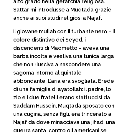
alto grado nella gerarchia religiosa.
Sattar mi introdusse a Muqtada grazie
anche ai suoi studi religiosi a Najaf.
Il giovane mullah con il turbante nero – il
colore distintivo dei Seyed, i
discendenti di Maometto – aveva una
barba incolta e vestiva una tunica larga
che non riusciva a nascondere una
sagoma intorno al quintale
abbondante. L’aria era svogliata. Erede
di una famiglia di ayatollah: il padre, lo
zio e i due fratelli erano stati uccisi da
Saddam Hussein, Muqtada sposato con
una cugina, senza figli, era trincerato a
Najaf da dove minacciava una jihad, una
guerra santa, contro gli americani se