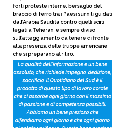
forti proteste interne, bersaglio del
braccio di ferro tra i Paesi sunniti guidati
dall’Arabia Saudita contro quelli sciiti
legati a Teheran, e sempre diviso
sull’atteggiamento da tenere di fronte
alla presenza delle truppe americane
che si preparano al ritiro.
La qualità dell'informazione è un bene
assoluto, che richiede impegno, dedizione,
sacrificio. Il Quotidiano del Sud è il
prodotto di questo tipo di lavoro corale
che ci assorbe ogni giorno con il massimo
di passione e di competenza possibili.
Abbiamo un bene prezioso che
difendiamo ogni giorno e che ogni giorno