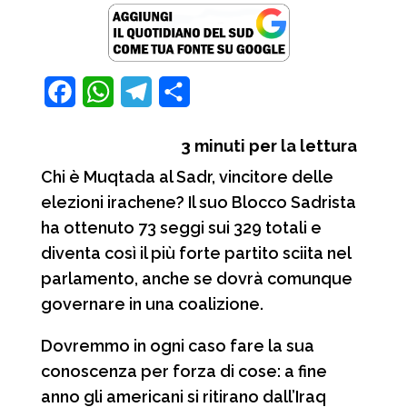
font
font
size.
size.
size.
F
W
T
C
a
h
e
o
3
minuti per la lettura
c
a
l
n
Chi è Muqtada al Sadr, vincitore delle
e
t
e
d
elezioni irachene? Il suo Blocco Sadrista
b
s
g
i
ha ottenuto 73 seggi sui 329 totali e
o
A
r
v
diventa così il più forte partito sciita nel
o
p
a
i
parlamento, anche se dovrà comunque
governare in una coalizione.
k
p
m
d
i
Dovremmo in ogni caso fare la sua
conoscenza per forza di cose: a fine
anno gli americani si ritirano dall’Iraq