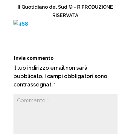
c
a
l
n
Il Quotidiano del Sud © - RIPRODUZIONE
e
t
e
d
RISERVATA
b
s
g
i
o
A
r
v
o
p
a
i
k
p
m
d
Invia commento
i
Il tuo indirizzo email non sarà
pubblicato.
I campi obbligatori sono
contrassegnati
*