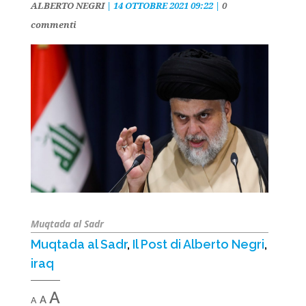
ALBERTO NEGRI
|
14 OTTOBRE 2021 09:22
|
0
commenti
Muqtada al Sadr
Muqtada al Sadr
,
Il Post di Alberto Negri
,
iraq
Decrease
Reset
Increase
A
A
A
font