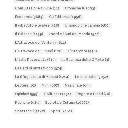
Consultazione Online
(11)
Cronache
(61003)
Economia
(3683)
Gli Editoriali
(1956)
Il dibattito e le idee
(526)
Il mondo che cambia
(580)
Il Palazzo
(1139)
I Nord e i Sud del Mondo
(577)
L'Altravoce dei Ventenni
(611)
L'Altravoce del Lunedì
(120)
L'Intervista
(430)
L'Italia Rovesciata
(812)
La Bacheca delle Offerte
(3)
La Card di Buttafuoco
(974)
La Sfogliatella di Marassi
(1214)
Le due Italie
(3052)
Lettere
(62)
Mimì
(667)
Nazionale
(99)
Opinioni
(559)
Politica
(11791)
Regole e Diritti
(70)
Rubriche
(925)
Società e Cultura
(10072)
Spettacoli
(5142)
Sport
(7461)