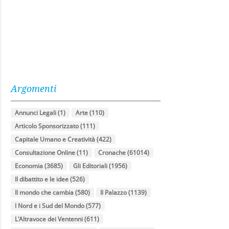
Argomenti
Annunci Legali
(1)
Arte
(110)
Articolo Sponsorizzato
(111)
Capitale Umano e Creatività
(422)
Consultazione Online
(11)
Cronache
(61014)
Economia
(3685)
Gli Editoriali
(1956)
Il dibattito e le idee
(526)
Il mondo che cambia
(580)
Il Palazzo
(1139)
I Nord e i Sud del Mondo
(577)
L'Altravoce dei Ventenni
(611)