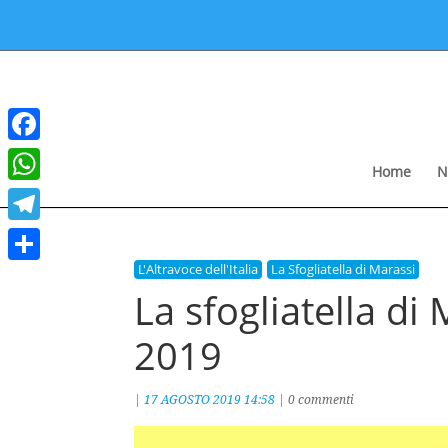
Facebook
Home
N
WhatsApp
Telegram
L'Altravoce dell'Italia
La Sfogliatella di Marassi
Condividi
La sfogliatella di
2019
|
17 AGOSTO 2019 14:58
|
0 commenti