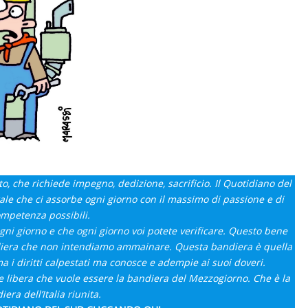
o, che richiede impegno, dedizione, sacrificio. Il Quotidiano del
rale che ci assorbe ogni giorno con il massimo di passione e di
mpetenza possibili.
i giorno e che ogni giorno voi potete verificare. Questo bene
diera che non intendiamo ammainare. Questa bandiera è quella
 i diritti calpestati ma conosce e adempie ai suoi doveri.
 libera che vuole essere la bandiera del Mezzogiorno. Che è la
era dell’Italia riunita.