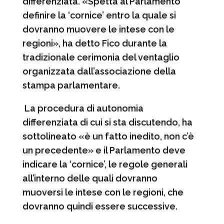
differenziata. «Spetta al Parlamento
k
p
m
d
definire la ‘cornice’ entro la quale si
i
dovranno muovere le intese con le
regioni», ha detto Fico durante la
tradizionale cerimonia del ventaglio
organizzata dall’associazione della
stampa parlamentare.
La procedura di autonomia
differenziata di cui si sta discutendo, ha
sottolineato «è un fatto inedito, non c’è
un precedente» e il Parlamento deve
indicare la ‘cornice’, le regole generali
all’interno delle quali dovranno
muoversi le intese con le regioni, che
dovranno quindi essere successive.