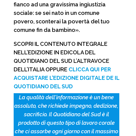
fianco ad una gravissima ingiustizia
sociale: se sei nato in un comune
povero, sconterai la povertà del tuo
comune fin da bambino».
SCOPRI IL CONTENUTO INTEGRALE
NELL’EDIZIONE IN EDICOLA DEL
QUOTIDIANO DEL SUD L’ALTRAVOCE
DELL’ITALIA OPPURE
CLICCA QUI PER
ACQUISTARE L’EDIZIONE DIGITALE DE IL
QUOTIDIANO DEL SUD
La qualità dell'informazione è un bene
assoluto, che richiede impegno, dedizione,
sacrificio. Il Quotidiano del Sud è il
prodotto di questo tipo di lavoro corale
che ci assorbe ogni giorno con il massimo