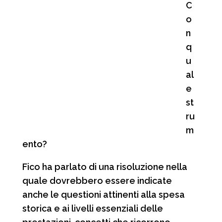
C
o
n
q
u
al
e
st
ru
m
ento?
Fico ha parlato di una risoluzione nella
quale dovrebbero essere indicate
anche le questioni attinenti alla spesa
storica e ai livelli essenziali delle