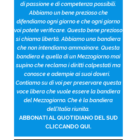
di passione e di competenza possibili.
Abbiamo un bene prezioso che
difendiamo ogni giorno e che ogni giorno
voi potete verificare. Questo bene prezioso
si chiama libertà. Abbiamo una bandiera
che non intendiamo ammainare. Questa
bandiera è quella di un Mezzogiorno mai
supino che reclama i diritti calpestati ma
conosce e adempie ai suoi doveri.
Contiamo su di voi per preservare questa
voce libera che vuole essere la bandiera
del Mezzogiorno. Che è la bandiera
dell’Italia riunita.
ABBONATI AL QUOTIDIANO DEL SUD
CLICCANDO QUI.