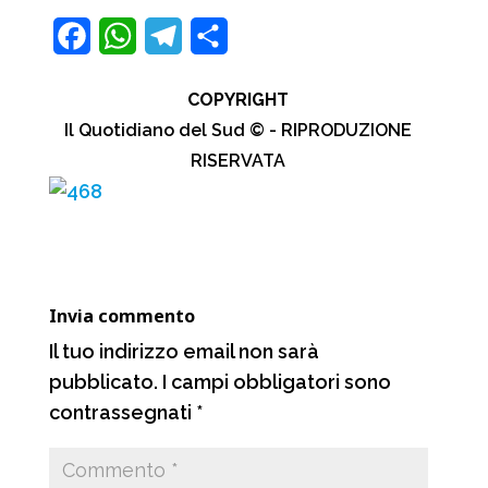
F
W
T
C
a
h
e
o
COPYRIGHT
c
a
l
n
Il Quotidiano del Sud © - RIPRODUZIONE
e
t
e
d
RISERVATA
b
s
g
i
o
A
r
v
o
p
a
i
k
p
m
d
Invia commento
i
Il tuo indirizzo email non sarà
pubblicato.
I campi obbligatori sono
contrassegnati
*