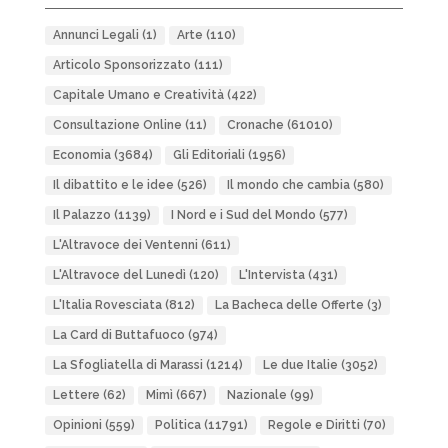
Annunci Legali
(1)
Arte
(110)
Articolo Sponsorizzato
(111)
Capitale Umano e Creatività
(422)
Consultazione Online
(11)
Cronache
(61010)
Economia
(3684)
Gli Editoriali
(1956)
Il dibattito e le idee
(526)
Il mondo che cambia
(580)
Il Palazzo
(1139)
I Nord e i Sud del Mondo
(577)
L'Altravoce dei Ventenni
(611)
L'Altravoce del Lunedì
(120)
L'Intervista
(431)
L'Italia Rovesciata
(812)
La Bacheca delle Offerte
(3)
La Card di Buttafuoco
(974)
La Sfogliatella di Marassi
(1214)
Le due Italie
(3052)
Lettere
(62)
Mimì
(667)
Nazionale
(99)
Opinioni
(559)
Politica
(11791)
Regole e Diritti
(70)