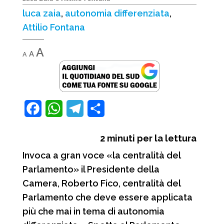
luca zaia
,
autonomia differenziata
,
Attilio Fontana
Decrease
Reset
Increase
A
A
A
font
font
font
size.
size.
size.
F
W
T
C
a
h
e
o
2
minuti per la lettura
c
a
l
n
Invoca a gran voce «la centralità del
e
t
e
d
Parlamento» il Presidente della
b
s
g
i
Camera, Roberto Fico, centralità del
o
A
r
v
Parlamento che deve essere applicata
o
p
a
i
più che mai in tema di autonomia