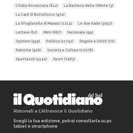
L'Italia Rovesciata
(812)
La Bacheca delle Offerte
(3)
La Card di Buttafuoco
(974)
La Sfogliatella di Marassi
(1214)
Le due Italie
(3052)
Lettere
(62)
Mimì
(667)
Nazionale
(99)
Opinioni
(559)
Politica
(11792)
Regole e Diritti
(70)
Rubriche
(926)
Società e Cultura
(10078)
Spettacoli
(5144)
Sport
(7463)
Abbonati a L’Altravoce il Quotidiano
Scegli la tua edizione, potrai consultarla su pc
tablet e smartphone