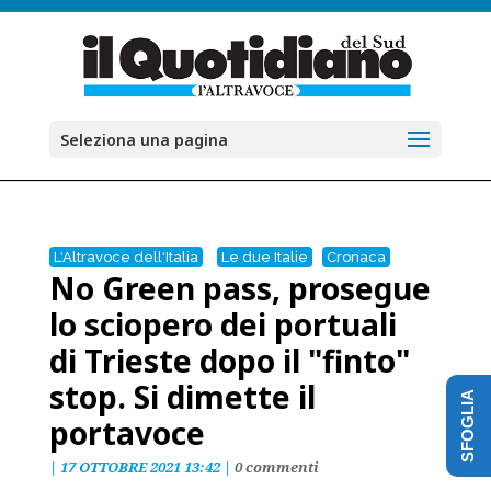
Seleziona una pagina
L'Altravoce dell'Italia
Le due Italie
Cronaca
No Green pass, prosegue
lo sciopero dei portuali
di Trieste dopo il "finto"
stop. Si dimette il
SFOGLIA
portavoce
|
17 OTTOBRE 2021 13:42
|
0 commenti