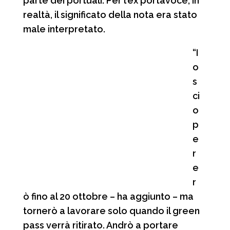
parte dei portuali. Per l’ex portavoce, in
realtà, il significato della nota era stato
male interpretato.
“I
o
s
ci
o
p
e
r
e
r
ò fino al 20 ottobre – ha aggiunto – ma
tornerò a lavorare solo quando il green
pass verrà ritirato. Andrò a portare