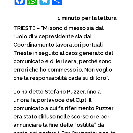
F
W
T
C
a
h
e
o
1
minuto per la lettura
c
a
l
n
TRIESTE – “Mi sono dimesso sia dal
e
t
e
d
ruolo di vicepresidente sia dal
b
s
g
i
Coordinamento lavoratori portuali
o
A
r
v
Trieste in seguito al caos generato dal
o
p
a
i
comunicato e di ieri sera, perché sono
errori che ho commesso io. Non voglio
k
p
m
d
che la responsabilità cada su di loro”.
i
Lo ha detto Stefano Puzzer, fino a
un’ora fa portavoce del Clpt. Il
comunicato a cui fa riferimento Puzzer
era stato diffuso nelle scorse ore per
annunciare la fine delle “ostilità” da