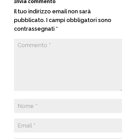
Invia commento
i
Il tuo indirizzo email non sarà
pubblicato.
I campi obbligatori sono
contrassegnati
*