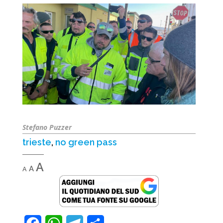
Stefano Puzzer
trieste
,
no green pass
Decrease
Reset
Increase
A
A
A
font
font
font
size.
size.
size.