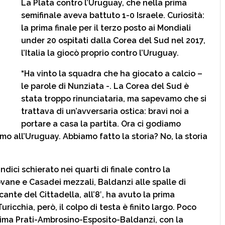
La Plata contro l’Uruguay, che nella prima
semifinale aveva battuto 1-0 Israele. Curiosità:
la prima finale per il terzo posto ai Mondiali
under 20 ospitati dalla Corea del Sud nel 2017,
l’Italia la giocò proprio contro l’Uruguay.
“Ha vinto la squadra che ha giocato a calcio –
le parole di Nunziata -. La Corea del Sud è
stata troppo rinunciataria, ma sapevamo che si
trattava di un’avversaria ostica: bravi noi a
portare a casa la partita. Ora ci godiamo
o all’Uruguay. Abbiamo fatto la storia? No, la storia
dici schierato nei quarti di finale contro la
ovane e Casadei mezzali, Baldanzi alle spalle di
ante del Cittadella, all’8′, ha avuto la prima
uricchia, però, il colpo di testa è finito largo. Poco
rima Prati-Ambrosino-Esposito-Baldanzi, con la