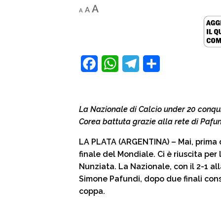
Decrease
Reset
Increase
A
A
A
font
font
size.
font
size.
size.
F
W
T
C
a
h
e
o
c
a
l
n
La Nazionale di Calcio under 20 conquist
e
t
e
d
Corea battuta grazie alla rete di Pafu
b
s
g
i
LA PLATA (ARGENTINA) – Mai, prima d
o
A
r
v
finale del Mondiale. Ci è riuscita per 
o
p
a
i
Nunziata. La Nazionale, con il 2-1 al
Simone Pafundi, dopo due finali cons
k
p
m
d
coppa.
i