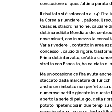
conclusione di quest’ultimo parata 
Il risultato si è sbloccato al 14′: l’I
la Corea a rilanciare il pallone. Il re
Casadei, straordinario nel calciare di
dell’incredibile Mondiale del centroc
nove minuti, con in mezzo la consult
Var a rivedere il contatto in area azz
concesso il calcio di rigore, trasf
Prima dell’intervallo, un’altra chanc
stretto con Esposito, ha calciato di p
Ma un’occasione ce l’ha avuta anche
staccato dalla marcatura di Turicchi
anche un rimbalzo non perfetto su u
numerose partite giocate in queste tr
aperto la serie di palle gol della rip
potuto, ripetendosi in due tempi su u
eccezionale, sul colpo di testa di Pr