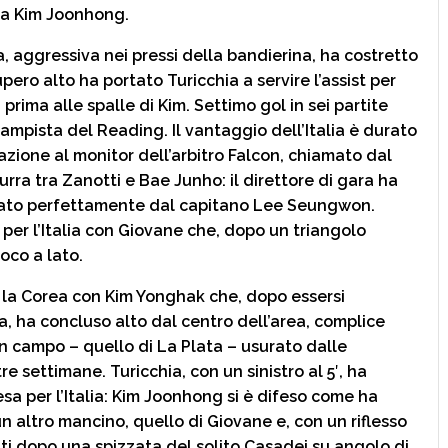
da Kim Joonhong.
talia, aggressiva nei pressi della bandierina, ha costretto
cupero alto ha portato Turicchia a servire l’assist per
 prima alle spalle di Kim. Settimo gol in sei partite
ampista del Reading. Il vantaggio dell’Italia è durato
azione al monitor dell’arbitro Falcon, chiamato dal
urra tra Zanotti e Bae Junho: il direttore di gara ha
ormato perfettamente dal capitano Lee Seungwon.
e per l’Italia con Giovane che, dopo un triangolo
oco a lato.
 la Corea con Kim Yonghak che, dopo essersi
a, ha concluso alto dal centro dell’area, complice
n campo – quello di La Plata – usurato dalle
e settimane. Turicchia, con un sinistro al 5′, ha
resa per l’Italia: Kim Joonhong si è difeso come ha
n altro mancino, quello di Giovane e, con un riflesso
ati dopo una spizzata del solito Casadei su angolo di