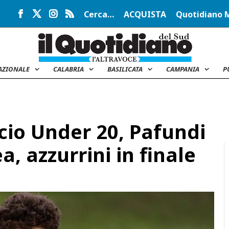
Cerca…
ACQUISTA
Quotidiano 
AZIONALE
CALABRIA
BASILICATA
CAMPANIA
P
cio Under 20, Pafundi
a, azzurrini in finale