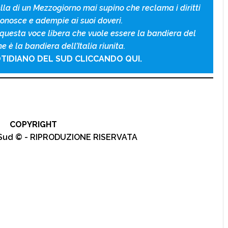
a di un Mezzogiorno mai supino che reclama i diritti
onosce e adempie ai suoi doveri.
 questa voce libera che vuole essere la bandiera del
 è la bandiera dell’Italia riunita.
TIDIANO DEL SUD CLICCANDO QUI.
COPYRIGHT
l Sud © - RIPRODUZIONE RISERVATA