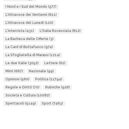
I Nord e i Sud del Mondo
(577)
L'Altravoce dei Ventenni
(611)
L'Altravoce del Lunedì
(120)
L'Intervista
(431)
L'Italia Rovesciata
(812)
La Bacheca delle Offerte
(3)
La Card di Buttafuoco
(974)
La Sfogliatella di Marassi
(1214)
Le due Italie
(3052)
Lettere
(62)
Mimì
(667)
Nazionale
(99)
Opinioni
(560)
Politica
(11794)
Regole e Diritti
(70)
Rubriche
(926)
Società e Cultura
(10082)
Spettacoli
(5149)
Sport
(7463)