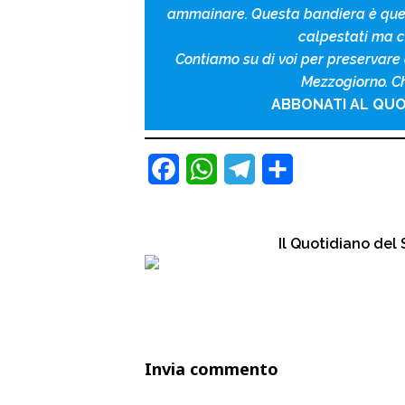
ammainare. Questa bandiera è quell
calpestati ma c
Contiamo su di voi per preservare
Mezzogiorno. Che
ABBONATI AL QUO
F
W
T
C
a
h
e
o
c
a
l
n
Il Quotidiano de
e
t
e
d
b
s
g
i
o
A
r
v
o
p
a
i
Invia commento
k
p
m
d