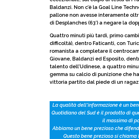
Baldanzi. Non c’è la Goal Line Technol
pallone non avesse interamente oltre
di Desplanches (63′) a negare la do
Quattro minuti più tardi, primo camb
difficoltà), dentro Faticanti, con Tur
romanista a completare il centrocampo
Giovane, Baldanzi ed Esposito, dent
talento dell’Udinese, a quattro minu
gemma su calcio di punizione che ha
vittoria partito dal piede di un raga
La qualità dell'informazione è un bene
Quotidiano del Sud è il prodotto di qu
il massimo di p
Abbiamo un bene prezioso che difendia
Questo bene prezioso si chiama 