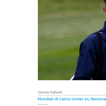
Simone Pafundi
Mondiali di Calcio Under 20
,
Nazional