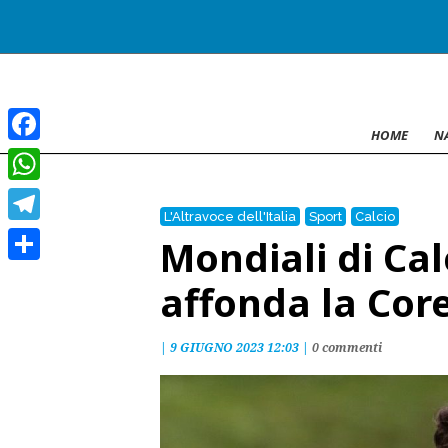
HOME
N
Facebook
WhatsApp
L'Altravoce dell'Italia
Sport
Calcio
Telegram
Mondiali di Cal
Condividi
affonda la Core
|
9 GIUGNO 2023 12:03
|
0 commenti