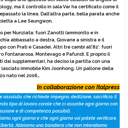
ogy, ma il controllo in sala Var ha certificato come il
passato la linea. Dall’altra parte, bella parata anche
ppietta a Lee Seungwon.
io per Nunziata: fuori Zanotti (ammonito e in
icchia abbassato a destra, Giovane a sinistra e il
 con Prati e Casadei. Altri tre cambi all’82’: fuori
ro Fontanarosa, Montevago e Pafundi. E proprio il
ti dai supplementari, ha deciso la partita con una
 lasciato immobile Kim Joonhong. Un pallone della
zzo nato nel 2006…
In collaborazione con Italpress
 assoluto, che richiede impegno, dedizione, sacrificio. Il
esto tipo di lavoro corale che ci assorbe ogni giorno con
assione e di competenza possibili.
mo ogni giorno e che ogni giorno voi potete verificare.
libertà. Abbiamo una bandiera che non intendiamo