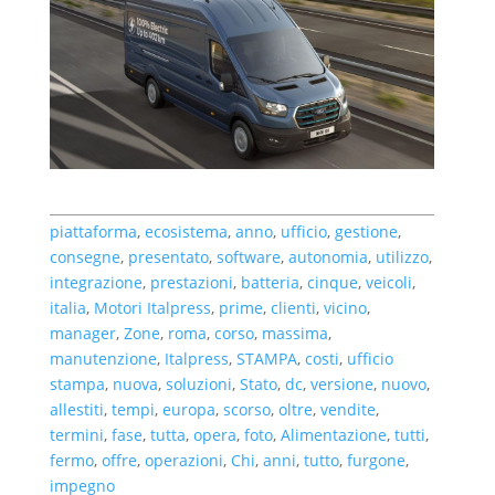
piattaforma
,
ecosistema
,
anno
,
ufficio
,
gestione
,
consegne
,
presentato
,
software
,
autonomia
,
utilizzo
,
integrazione
,
prestazioni
,
batteria
,
cinque
,
veicoli
,
italia
,
Motori Italpress
,
prime
,
clienti
,
vicino
,
manager
,
Zone
,
roma
,
corso
,
massima
,
manutenzione
,
Italpress
,
STAMPA
,
costi
,
ufficio
stampa
,
nuova
,
soluzioni
,
Stato
,
dc
,
versione
,
nuovo
,
allestiti
,
tempi
,
europa
,
scorso
,
oltre
,
vendite
,
termini
,
fase
,
tutta
,
opera
,
foto
,
Alimentazione
,
tutti
,
fermo
,
offre
,
operazioni
,
Chi
,
anni
,
tutto
,
furgone
,
impegno