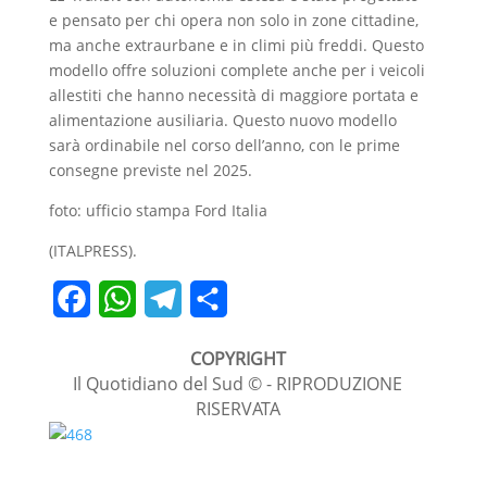
e pensato per chi opera non solo in zone cittadine,
ma anche extraurbane e in climi più freddi. Questo
modello offre soluzioni complete anche per i veicoli
allestiti che hanno necessità di maggiore portata e
alimentazione ausiliaria. Questo nuovo modello
sarà ordinabile nel corso dell’anno, con le prime
consegne previste nel 2025.
foto: ufficio stampa Ford Italia
(ITALPRESS).
F
W
T
C
a
h
e
o
COPYRIGHT
c
a
l
n
Il Quotidiano del Sud © - RIPRODUZIONE
RISERVATA
e
t
e
d
b
s
g
i
o
A
r
v