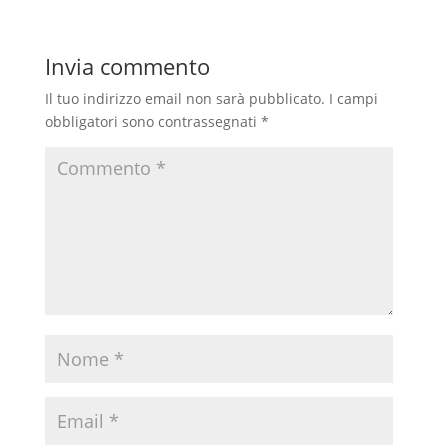
o
p
a
i
Invia commento
k
p
m
d
i
Il tuo indirizzo email non sarà pubblicato.
I campi
obbligatori sono contrassegnati
*