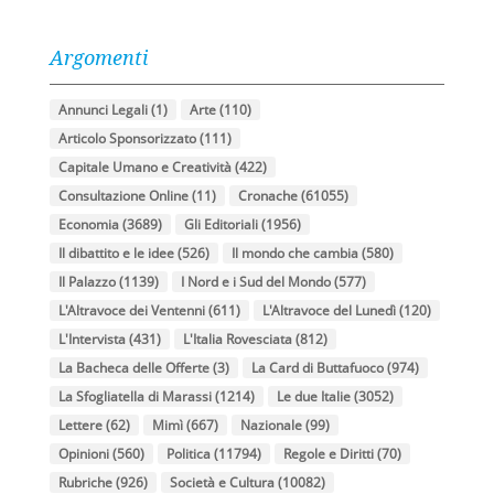
Argomenti
Annunci Legali
(1)
Arte
(110)
Articolo Sponsorizzato
(111)
Capitale Umano e Creatività
(422)
Consultazione Online
(11)
Cronache
(61055)
Economia
(3689)
Gli Editoriali
(1956)
Il dibattito e le idee
(526)
Il mondo che cambia
(580)
Il Palazzo
(1139)
I Nord e i Sud del Mondo
(577)
L'Altravoce dei Ventenni
(611)
L'Altravoce del Lunedì
(120)
L'Intervista
(431)
L'Italia Rovesciata
(812)
La Bacheca delle Offerte
(3)
La Card di Buttafuoco
(974)
La Sfogliatella di Marassi
(1214)
Le due Italie
(3052)
Lettere
(62)
Mimì
(667)
Nazionale
(99)
Opinioni
(560)
Politica
(11794)
Regole e Diritti
(70)
Rubriche
(926)
Società e Cultura
(10082)