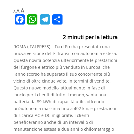
Decrease
Reset
Increase
A
A
A
font
font
font
size.
F
W
T
C
size.
size.
a
h
e
o
2
minuti per la lettura
c
a
l
n
ROMA (ITALPRESS) – Ford Pro ha presentato una
e
t
e
d
nuova versione dell’E-Transit con autonomia estesa.
b
s
g
i
Questa novità potenzia ulteriormente le prestazioni
del furgone elettrico più venduto in Europa, che
o
A
r
v
l’anno scorso ha superato il suo concorrente più
o
p
a
i
vicino di oltre cinque volte, in termini di vendite.
Questo nuovo modello, attualmente in fase di
k
p
m
d
lancio per i clienti di tutto il mondo, vanta una
i
batteria da 89 kWh di capacità utile, offrendo
un’autonomia massima fino a 402 km, e prestazioni
di ricarica AC e DC migliorate. I clienti
beneficeranno anche di un intervallo di
manutenzione estesa a due anni o chilometraggio