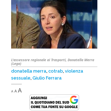
L'assessore regionale ai Trasporti, Donatella Merra
(Lega)
donatella merra
,
cotrab
,
violenza
sessuale
,
Giulio Ferrara
Decrease
Reset
Increase
A
A
A
font
font
font
size.
size.
size.