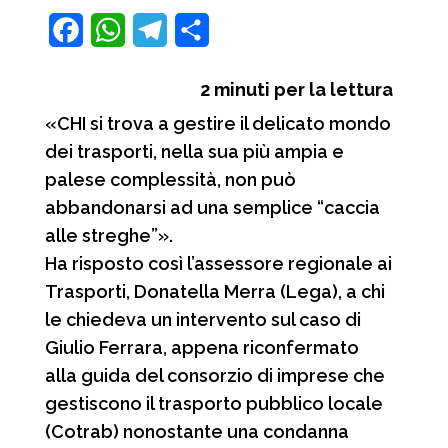
F
W
T
C
a
h
e
o
2
minuti per la lettura
c
a
l
n
«CHI si trova a gestire il delicato mondo
e
t
e
d
dei trasporti, nella sua più ampia e
b
s
g
i
palese complessità, non può
o
A
r
v
abbandonarsi ad una semplice “caccia
o
p
a
i
alle streghe”».
Ha risposto così l’assessore regionale ai
k
p
m
d
Trasporti, Donatella Merra (Lega), a chi
i
le chiedeva un intervento sul caso di
Giulio Ferrara, appena riconfermato
alla guida del consorzio di imprese che
gestiscono il trasporto pubblico locale
(Cotrab) nonostante una condanna