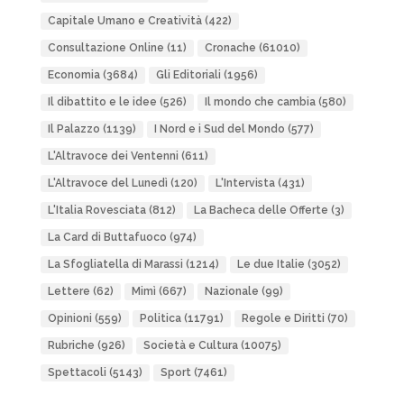
Capitale Umano e Creatività
(422)
Consultazione Online
(11)
Cronache
(61010)
Economia
(3684)
Gli Editoriali
(1956)
Il dibattito e le idee
(526)
Il mondo che cambia
(580)
Il Palazzo
(1139)
I Nord e i Sud del Mondo
(577)
L'Altravoce dei Ventenni
(611)
L'Altravoce del Lunedì
(120)
L'Intervista
(431)
L'Italia Rovesciata
(812)
La Bacheca delle Offerte
(3)
La Card di Buttafuoco
(974)
La Sfogliatella di Marassi
(1214)
Le due Italie
(3052)
Lettere
(62)
Mimì
(667)
Nazionale
(99)
Opinioni
(559)
Politica
(11791)
Regole e Diritti
(70)
Rubriche
(926)
Società e Cultura
(10075)
Spettacoli
(5143)
Sport
(7461)