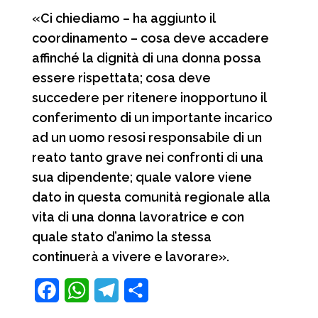
«Ci chiediamo – ha aggiunto il
coordinamento – cosa deve accadere
affinché la dignità di una donna possa
essere rispettata; cosa deve
succedere per ritenere inopportuno il
conferimento di un importante incarico
ad un uomo resosi responsabile di un
reato tanto grave nei confronti di una
sua dipendente; quale valore viene
dato in questa comunità regionale alla
vita di una donna lavoratrice e con
quale stato d’animo la stessa
continuerà a vivere e lavorare».
F
W
T
C
a
h
e
o