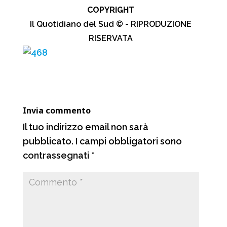
COPYRIGHT
c
a
l
n
Il Quotidiano del Sud © - RIPRODUZIONE
e
t
e
d
RISERVATA
b
s
g
i
o
A
r
v
o
p
a
i
k
p
m
d
Invia commento
i
Il tuo indirizzo email non sarà
pubblicato.
I campi obbligatori sono
contrassegnati
*