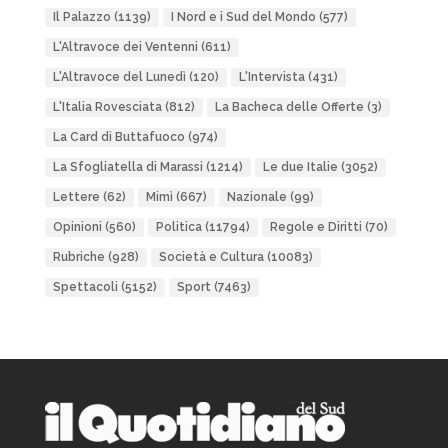
Il Palazzo
(1139)
I Nord e i Sud del Mondo
(577)
L'Altravoce dei Ventenni
(611)
L'Altravoce del Lunedì
(120)
L'Intervista
(431)
L'Italia Rovesciata
(812)
La Bacheca delle Offerte
(3)
La Card di Buttafuoco
(974)
La Sfogliatella di Marassi
(1214)
Le due Italie
(3052)
Lettere
(62)
Mimì
(667)
Nazionale
(99)
Opinioni
(560)
Politica
(11794)
Regole e Diritti
(70)
Rubriche
(928)
Società e Cultura
(10083)
Spettacoli
(5152)
Sport
(7463)