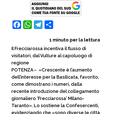
font
size.
size.
size.
F
W
T
C
a
h
e
o
1
minuto per la lettura
c
a
l
n
Il Frecciarossa incentiva il flusso di
e
t
e
d
visitatori, dal Vulture al capoluogo di
b
s
g
i
regione
o
A
r
v
POTENZA – «Crescente è l’aumento
o
p
a
i
dell’interesse per la Basilicata, favorito,
come dimostrano i numeri, dalla
k
p
m
d
recente introduzione del collegamento
i
giornaliero ‘Frecciarossa’ Milano-
Taranto». Lo sostiene la Confesercenti,
evidenziando che «sono diverse le città