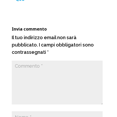
o
A
r
v
o
p
a
i
k
p
m
d
Invia commento
i
Il tuo indirizzo email non sarà
pubblicato.
I campi obbligatori sono
contrassegnati
*