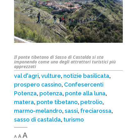
Il ponte tibetano di Sasso di Castalda si sta
imponendo come uno degli attrattori turistici più
apprezzati
val d'agri
,
vulture
,
notizie basilicata
,
prospero cassino
,
Confesercenti
Potenza
,
potenza
,
ponte alla luna
,
matera
,
ponte tibetano
,
petrolio
,
marmo-melandro
,
sassi
,
freciarossa
,
sasso di castalda
,
turismo
Decrease
Reset
Increase
A
A
A
font
font