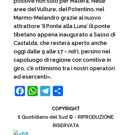
positive non solo per Matera. Nelle
aree del Vulture, del Potentino, nel
Marmo-Melandro grazie al nuovo
attrattore ‘Il Ponte alla Luna’ (il ponte
tibetano appena inaugurato a Sasso di
Castalda, che resterà aperto anche
oggi dalle 9 alle 17 –
ndr
), persino nel
capoluogo di regione con comitive in
giro, c’è ottimismo tra i nostri operatori
ed esercenti».
F
W
T
C
a
h
e
o
COPYRIGHT
c
a
l
n
Il Quotidiano del Sud © - RIPRODUZIONE
e
t
e
d
RISERVATA
b
s
g
i