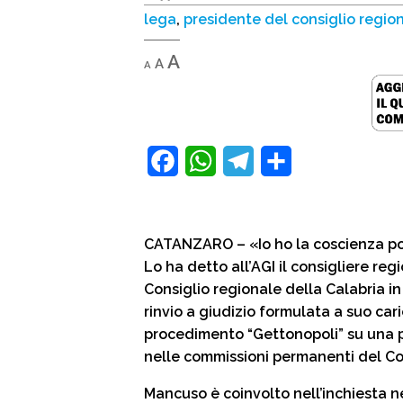
lega
,
presidente del consiglio regio
Decrease
Reset
Increase
A
A
A
font
font
size.
font
size.
size.
F
W
T
C
a
h
e
o
c
a
l
n
CATANZARO – «Io ho la coscienza pos
e
t
e
d
Lo ha detto all’AGI il consigliere re
b
s
g
i
Consiglio regionale della Calabria i
rinvio a giudizio formulata a suo car
o
A
r
v
procedimento “Gettonopoli” su una p
o
p
a
i
nelle commissioni permanenti del C
k
p
m
d
Mancuso è coinvolto nell’inchiesta ne