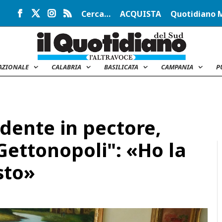
Cerca…
ACQUISTA
Quotidiano 
AZIONALE
CALABRIA
BASILICATA
CAMPANIA
P
dente in pectore,
Gettonopoli": «Ho la
sto»