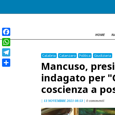
HOME
N
Facebook
WhatsApp
Calabria
Catanzaro
Politica
Giudiziaria
Telegram
Mancuso, presi
Condividi
indagato per "
coscienza a po
|
13 NOVEMBRE 2021 08:53
|
0 commenti