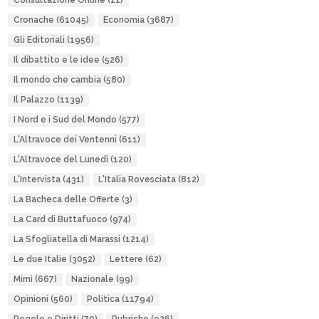
Consultazione Online
(11)
Cronache
(61045)
Economia
(3687)
Gli Editoriali
(1956)
Il dibattito e le idee
(526)
Il mondo che cambia
(580)
Il Palazzo
(1139)
I Nord e i Sud del Mondo
(577)
L'Altravoce dei Ventenni
(611)
L'Altravoce del Lunedì
(120)
L'Intervista
(431)
L'Italia Rovesciata
(812)
La Bacheca delle Offerte
(3)
La Card di Buttafuoco
(974)
La Sfogliatella di Marassi
(1214)
Le due Italie
(3052)
Lettere
(62)
Mimì
(667)
Nazionale
(99)
Opinioni
(560)
Politica
(11794)