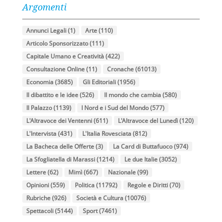
Argomenti
Annunci Legali
(1)
Arte
(110)
Articolo Sponsorizzato
(111)
Capitale Umano e Creatività
(422)
Consultazione Online
(11)
Cronache
(61013)
Economia
(3685)
Gli Editoriali
(1956)
Il dibattito e le idee
(526)
Il mondo che cambia
(580)
Il Palazzo
(1139)
I Nord e i Sud del Mondo
(577)
L'Altravoce dei Ventenni
(611)
L'Altravoce del Lunedì
(120)
L'Intervista
(431)
L'Italia Rovesciata
(812)
La Bacheca delle Offerte
(3)
La Card di Buttafuoco
(974)
La Sfogliatella di Marassi
(1214)
Le due Italie
(3052)
Lettere
(62)
Mimì
(667)
Nazionale
(99)
Opinioni
(559)
Politica
(11792)
Regole e Diritti
(70)
Rubriche
(926)
Società e Cultura
(10076)
Spettacoli
(5144)
Sport
(7461)