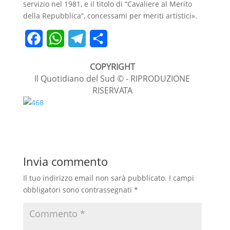
servizio nel 1981, e il titolo di “Cavaliere al Merito
della Repubblica”, concessami per meriti artistici».
F
W
T
C
a
h
e
o
COPYRIGHT
c
a
l
n
Il Quotidiano del Sud © - RIPRODUZIONE
RISERVATA
e
t
e
d
b
s
g
i
o
A
r
v
o
p
a
i
Invia commento
k
p
m
d
i
Il tuo indirizzo email non sarà pubblicato.
I campi
obbligatori sono contrassegnati
*