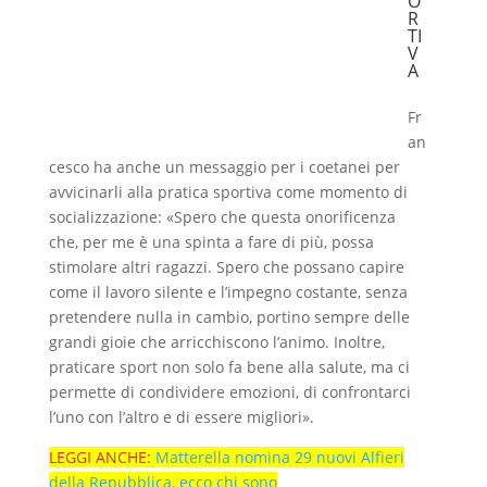
O
R
TI
V
A
Fr
an
cesco ha anche un messaggio per i coetanei per
avvicinarli alla pratica sportiva come momento di
socializzazione: «Spero che questa onorificenza
che, per me è una spinta a fare di più, possa
stimolare altri ragazzi. Spero che possano capire
come il lavoro silente e l’impegno costante, senza
pretendere nulla in cambio, portino sempre delle
grandi gioie che arricchiscono l’animo. Inoltre,
praticare sport non solo fa bene alla salute, ma ci
permette di condividere emozioni, di confrontarci
l’uno con l’altro e di essere migliori».
LEGGI ANCHE:
Matterella nomina 29 nuovi Alfieri
della Repubblica, ecco chi sono