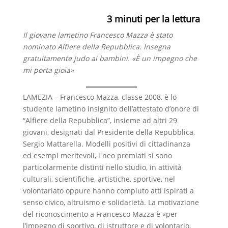
a
h
e
o
3
minuti per la lettura
c
a
l
n
Il giovane lametino Francesco Mazza è stato
e
t
e
d
nominato Alfiere della Repubblica. Insegna
b
s
g
i
gratuitamente judo ai bambini. «È un impegno che
mi porta gioia»
o
A
r
v
o
p
a
i
LAMEZIA – Francesco Mazza, classe 2008, è lo
studente lametino insignito dell’attestato d’onore di
k
p
m
d
“Alfiere della Repubblica”, insieme ad altri 29
i
giovani, designati dal Presidente della Repubblica,
Sergio Mattarella. Modelli positivi di cittadinanza
ed esempi meritevoli, i neo premiati si sono
particolarmente distinti nello studio, in attività
culturali, scientifiche, artistiche, sportive, nel
volontariato oppure hanno compiuto atti ispirati a
senso civico, altruismo e solidarietà. La motivazione
del riconoscimento a Francesco Mazza è «per
l’impegno di sportivo, di istruttore e di volontario,