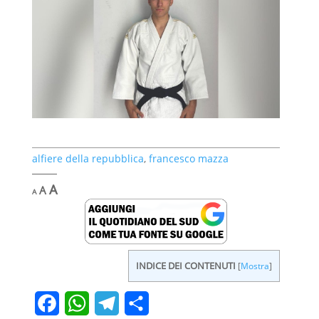
alfiere della repubblica
,
francesco mazza
Decrease
Reset
Increase
A
A
A
font
font
font
size.
size.
size.
INDICE DEI CONTENUTI
[
Mostra
]
F
W
T
C