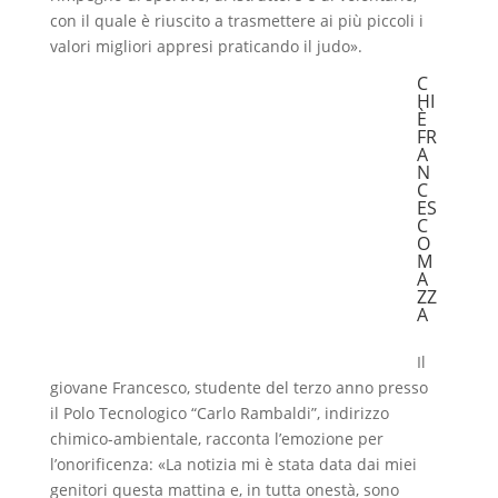
con il quale è riuscito a trasmettere ai più piccoli i
valori migliori appresi praticando il judo».
C
HI
È
FR
A
N
C
ES
C
O
M
A
ZZ
A
Il
giovane Francesco, studente del terzo anno presso
il Polo Tecnologico “Carlo Rambaldi”, indirizzo
chimico-ambientale, racconta l’emozione per
l’onorificenza: «La notizia mi è stata data dai miei
genitori questa mattina e, in tutta onestà, sono