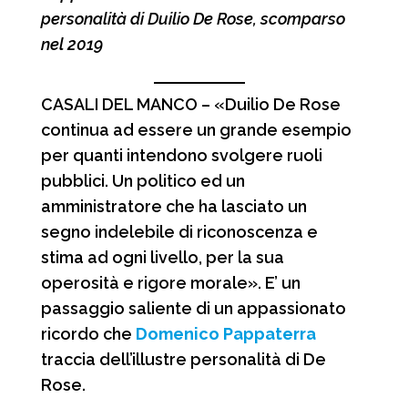
b
s
g
i
personalità di Duilio De Rose, scomparso
o
A
r
v
nel 2019
o
p
a
i
k
p
m
d
CASALI DEL MANCO – «Duilio De Rose
continua ad essere un grande esempio
i
per quanti intendono svolgere ruoli
pubblici. Un politico ed un
amministratore che ha lasciato un
segno indelebile di riconoscenza e
stima ad ogni livello, per la sua
operosità e rigore morale». E’ un
passaggio saliente di un appassionato
ricordo che
Domenico Pappaterra
traccia dell’illustre personalità di De
Rose.