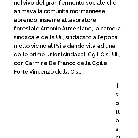
nel vivo del gran fermento sociale che
animava la comunità mormannese,
aprendo, insieme al lavoratore
forestale Antonio Armentano, la camera
sindacale della Uil, sindacato all’epoca
molto vicino al Psi e dando vita ad una
delle prime unioni sindacali Cgil-Cisl-Uil,
con Carmine De Franco della Cgil e
Forte Vincenzo della Cisl.
Il
s
o
tt
o
s
cr