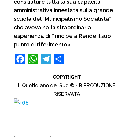
consiliature tutta la sua capacità
amministrativa innestata sulla grande
scuola del “Municipalismo Socialista”
che aveva nella straordinaria
esperienza di Principe a Rende il suo
punto di riferimento».
F
W
T
C
a
h
e
o
COPYRIGHT
c
a
l
n
Il Quotidiano del Sud © - RIPRODUZIONE
e
t
e
d
RISERVATA
b
s
g
i
o
A
r
v
o
p
a
i
k
p
m
d