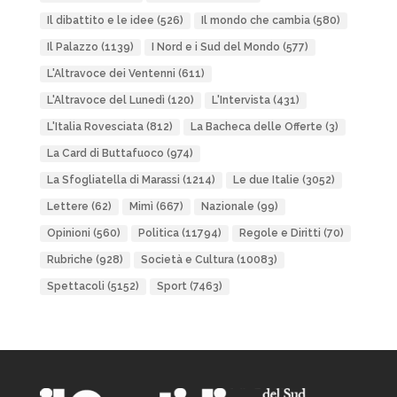
Il dibattito e le idee
(526)
Il mondo che cambia
(580)
Il Palazzo
(1139)
I Nord e i Sud del Mondo
(577)
L'Altravoce dei Ventenni
(611)
L'Altravoce del Lunedì
(120)
L'Intervista
(431)
L'Italia Rovesciata
(812)
La Bacheca delle Offerte
(3)
La Card di Buttafuoco
(974)
La Sfogliatella di Marassi
(1214)
Le due Italie
(3052)
Lettere
(62)
Mimì
(667)
Nazionale
(99)
Opinioni
(560)
Politica
(11794)
Regole e Diritti
(70)
Rubriche
(928)
Società e Cultura
(10083)
Spettacoli
(5152)
Sport
(7463)