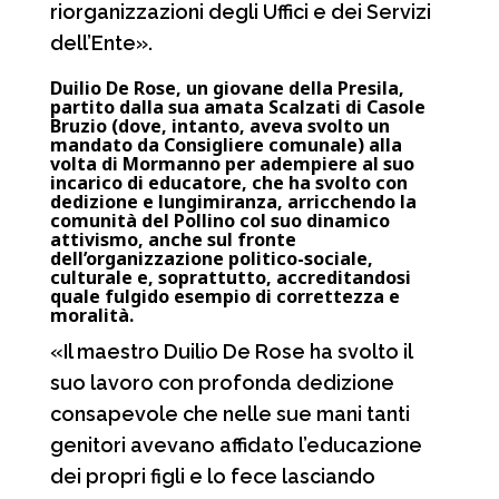
riorganizzazioni degli Uffici e dei Servizi
dell’Ente».
Duilio De Rose, un giovane della Presila,
partito dalla sua amata Scalzati di Casole
Bruzio (dove, intanto, aveva svolto un
mandato da Consigliere comunale) alla
volta di Mormanno per adempiere al suo
incarico di educatore, che ha svolto con
dedizione e lungimiranza, arricchendo la
comunità del Pollino col suo dinamico
attivismo, anche sul fronte
dell’organizzazione politico-sociale,
culturale e, soprattutto, accreditandosi
quale fulgido esempio di correttezza e
moralità.
«Il maestro Duilio De Rose ha svolto il
suo lavoro con profonda dedizione
consapevole che nelle sue mani tanti
genitori avevano affidato l’educazione
dei propri figli e lo fece lasciando