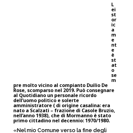
L
ei
st
or
ic
a
m
e
nt
e
è
st
at
o
se
m
pre molto vicino al compianto Duilio De
Rose, scomparso nel 2019. Può consegnare
al Quotidiano un personale ricordo
dell’uomo politico e solerte
amministratore ( di origine casalina: era
nato a Scalzati – frazione di Casole Bruzio,
nell’anno 1938), che di Mormanno è stato
primo cittadino nel decennio: 1970/1980.
«Nel mio Comune verso la fine degli