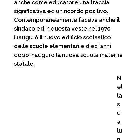
anche come educatore una traccia
significativa ed un ricordo positivo.
Contemporaneamente faceva anche il
sindaco ed in questa veste nel 1970
inaugurò il nuovo edificio scolastico
delle scuole elementari e dieci anni
dopo inaugurò la nuova scuola materna
statale.
N
el
la
s
u
a
lu
n