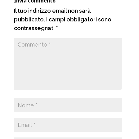
Invia commento
i
Il tuo indirizzo email non sarà
pubblicato.
I campi obbligatori sono
contrassegnati
*