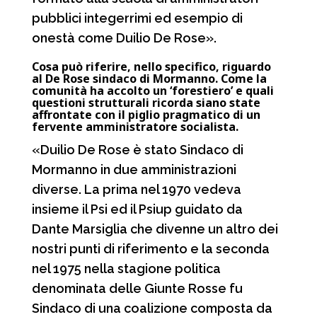
pubblici integerrimi ed esempio di
onestà come Duilio De Rose».
Cosa può riferire, nello specifico, riguardo
al De Rose sindaco di Mormanno. Come la
comunità ha accolto un ‘forestiero’ e quali
questioni strutturali ricorda siano state
affrontate con il piglio pragmatico di un
fervente amministratore socialista.
«Duilio De Rose è stato Sindaco di
Mormanno in due amministrazioni
diverse. La prima nel 1970 vedeva
insieme il Psi ed il Psiup guidato da
Dante Marsiglia che divenne un altro dei
nostri punti di riferimento e la seconda
nel 1975 nella stagione politica
denominata delle Giunte Rosse fu
Sindaco di una coalizione composta da