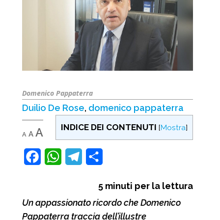
Domenico Pappaterra
Duilio De Rose
,
domenico pappaterra
INDICE DEI CONTENUTI
[
Mostra
]
Decrease
Reset
Increase
A
A
A
font
font
font
size.
size.
F
W
T
C
size.
a
h
e
o
5
minuti per la lettura
c
a
l
n
Un appassionato ricordo che Domenico
e
t
e
d
Pappaterra traccia dell’illustre