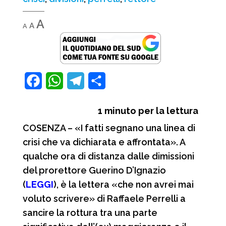
Decrease
Reset
Increase
A
A
A
font
font
font
size.
size.
size.
F
W
T
C
a
h
e
o
1
minuto per la lettura
c
a
l
n
COSENZA – «I fatti segnano una linea di
e
t
e
d
crisi che va dichiarata e affrontata». A
b
s
g
i
qualche ora di distanza dalle dimissioni
o
A
r
v
del prorettore Guerino D’Ignazio
o
p
a
i
(
LEGGI
), è la lettera «che non avrei mai
voluto scrivere» di Raffaele Perrelli a
k
p
m
d
sancire la rottura tra una parte
i