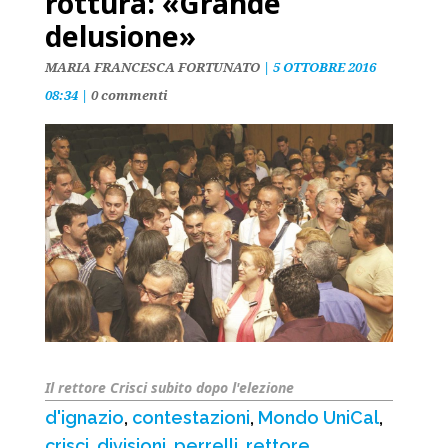
rottura: «Grande
delusione»
MARIA FRANCESCA FORTUNATO
|
5 OTTOBRE 2016
08:34
|
0 commenti
Il rettore Crisci subito dopo l'elezione
d'ignazio
,
contestazioni
,
Mondo UniCal
,
crisci
,
divisioni
,
perrelli
,
rettore