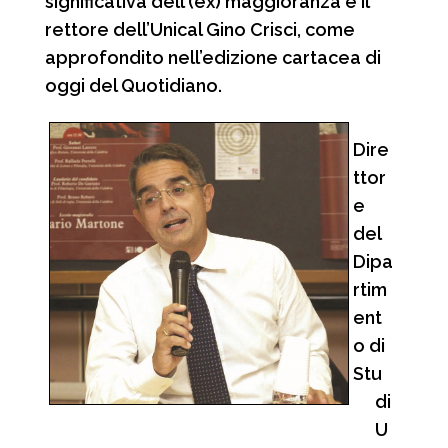
significativa dell’(ex) maggioranza e il
rettore dell’Unical Gino Crisci, come
approfondito nell’edizione cartacea di
oggi del Quotidiano.
Dire
ttor
e
del
Dipa
rtim
ent
o di
Stu
di
U