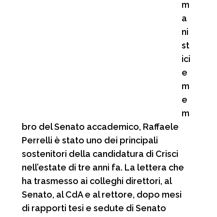
m
a
ni
st
ici
e
m
e
m
bro del Senato accademico, Raffaele
Perrelli è stato uno dei principali
sostenitori della candidatura di Crisci
nell’estate di tre anni fa. La lettera che
ha trasmesso ai colleghi direttori, al
Senato, al CdA e al rettore, dopo mesi
di rapporti tesi e sedute di Senato