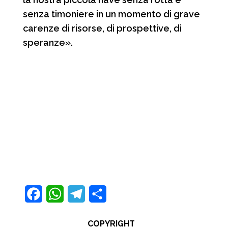
senza timoniere in un momento di grave
carenze di risorse, di prospettive, di
speranze».
F
W
T
C
a
h
e
o
COPYRIGHT