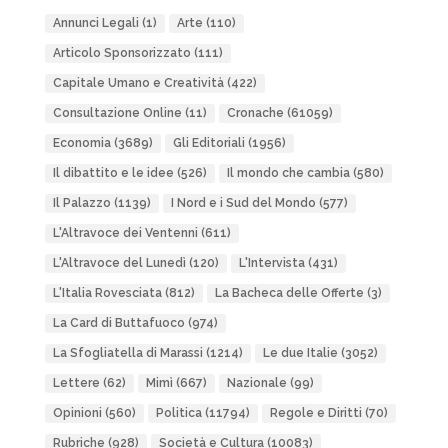
Annunci Legali
(1)
Arte
(110)
Articolo Sponsorizzato
(111)
Capitale Umano e Creatività
(422)
Consultazione Online
(11)
Cronache
(61059)
Economia
(3689)
Gli Editoriali
(1956)
Il dibattito e le idee
(526)
Il mondo che cambia
(580)
Il Palazzo
(1139)
I Nord e i Sud del Mondo
(577)
L'Altravoce dei Ventenni
(611)
L'Altravoce del Lunedì
(120)
L'Intervista
(431)
L'Italia Rovesciata
(812)
La Bacheca delle Offerte
(3)
La Card di Buttafuoco
(974)
La Sfogliatella di Marassi
(1214)
Le due Italie
(3052)
Lettere
(62)
Mimì
(667)
Nazionale
(99)
Opinioni
(560)
Politica
(11794)
Regole e Diritti
(70)
Rubriche
(928)
Società e Cultura
(10083)