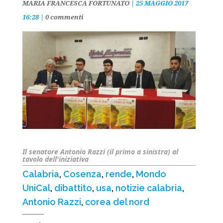
MARIA FRANCESCA FORTUNATO
|
25 MAGGIO 2017
16:28
|
0 commenti
Il senatore Antonio Razzi (il primo a sinistra) al
tavolo dell'iniziativa
Calabria
,
Cosenza
,
rende
,
Mondo
UniCal
,
dibattito
,
usa
,
notizie calabria
,
Antonio Razzi
,
corea del nord
Decrease