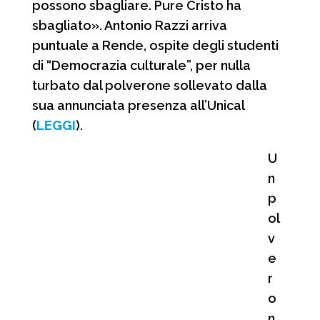
possono sbagliare. Pure Cristo ha
sbagliato». Antonio Razzi arriva
puntuale a Rende, ospite degli studenti
di “Democrazia culturale”, per nulla
turbato dal polverone sollevato dalla
sua annunciata presenza all’Unical
(
LEGGI
).
U
n
p
ol
v
e
r
o
n