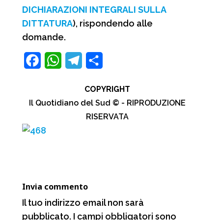
DICHIARAZIONI INTEGRALI SULLA
DITTATURA
), rispondendo alle
domande.
F
W
T
C
a
h
e
o
COPYRIGHT
c
a
l
n
Il Quotidiano del Sud © - RIPRODUZIONE
e
t
e
d
RISERVATA
b
s
g
i
o
A
r
v
o
p
a
i
k
p
m
d
Invia commento
i
Il tuo indirizzo email non sarà
pubblicato.
I campi obbligatori sono