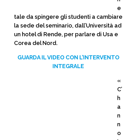
e
tale da spingere gli studenti a cambiare
la sede del seminario, dall’Università ad
un hotel di Rende, per parlare di Usa e
Corea del Nord.
GUARDA IL VIDEO CON L’INTERVENTO
INTEGRALE
«
C’
h
a
n
n
o