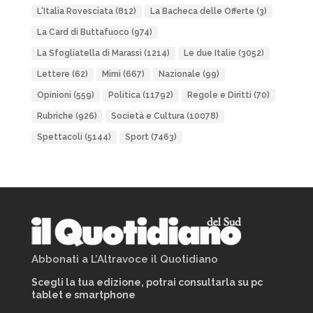
L'Italia Rovesciata
(812)
La Bacheca delle Offerte
(3)
La Card di Buttafuoco
(974)
La Sfogliatella di Marassi
(1214)
Le due Italie
(3052)
Lettere
(62)
Mimì
(667)
Nazionale
(99)
Opinioni
(559)
Politica
(11792)
Regole e Diritti
(70)
Rubriche
(926)
Società e Cultura
(10078)
Spettacoli
(5144)
Sport
(7463)
Abbonati a L’Altravoce il Quotidiano
Scegli la tua edizione, potrai consultarla su pc
tablet e smartphone