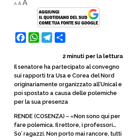
Reset
Increase
A
A
A
font
font
font
size.
size.
size.
F
W
T
C
a
h
e
o
2
minuti per la lettura
c
a
l
n
Il senatore ha partecipato al convegno
e
t
e
d
sui rapporti tra Usa e Corea del Nord
b
s
g
i
originariamente organizzato all’Unical e
o
A
r
v
poi spostato a causa delle polemiche
o
p
a
i
per la sua presenza
k
p
m
d
RENDE (COSENZA) – «Non sono qui per
i
fare polemica. Il rettore, i professori…
So’ ragazzi. Non porto mai rancore, tutti