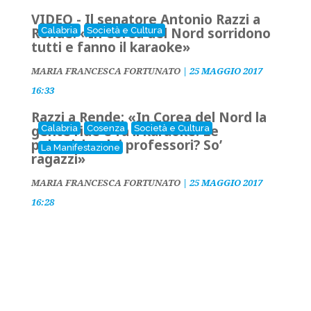
VIDEO - Il senatore Antonio Razzi a
Rende: «In Corea del Nord sorridono
Calabria
Società e Cultura
tutti e fanno il karaoke»
MARIA FRANCESCA FORTUNATO
|
25 MAGGIO 2017
16:33
Razzi a Rende: «In Corea del Nord la
gente ride e fa il karaoke. Le
Calabria
Cosenza
Società e Cultura
polemiche dei professori? So’
La Manifestazione
ragazzi»
MARIA FRANCESCA FORTUNATO
|
25 MAGGIO 2017
16:28