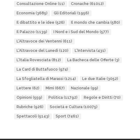
Consultazione Online
(11)
Cronache
(61012)
Economia
(3685)
Gli Editoriali
(1956)
Il dibattito e le idee
(526)
Il mondo che cambia
(580)
Il Palazzo
(1139)
I Nord e i Sud del Mondo
(577)
L'Altravoce dei Ventenni
(611)
L'Altravoce del Lunedì
(120)
L'Intervista
(431)
L'Italia Rovesciata
(812)
La Bacheca delle Offerte
(3)
La Card di Buttafuoco
(974)
La Sfogliatella di Marassi
(1214)
Le due Italie
(3052)
Lettere
(62)
Mimì
(667)
Nazionale
(99)
Opinioni
(559)
Politica
(11792)
Regole e Diritti
(70)
Rubriche
(926)
Società e Cultura
(10075)
Spettacoli
(5143)
Sport
(7461)