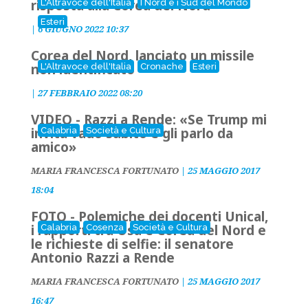
risposta alla Corea del Nord
L'Altravoce dell'Italia
I Nord e i Sud del Mondo
Esteri
|
6 GIUGNO 2022 10:37
Corea del Nord, lanciato un missile
non identificato
L'Altravoce dell'Italia
Cronache
Esteri
|
27 FEBBRAIO 2022 08:20
VIDEO - Razzi a Rende: «Se Trump mi
invita vado subito e gli parlo da
Calabria
Società e Cultura
amico»
MARIA FRANCESCA FORTUNATO
|
25 MAGGIO 2017
18:04
FOTO - Polemiche dei docenti Unical,
i rapporti tra Usa e Corea del Nord e
Calabria
Cosenza
Società e Cultura
le richieste di selfie: il senatore
Antonio Razzi a Rende
MARIA FRANCESCA FORTUNATO
|
25 MAGGIO 2017
16:47