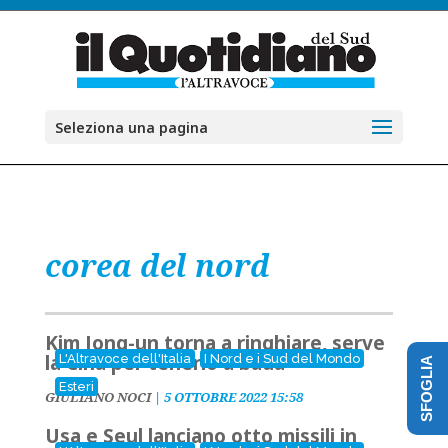
Seleziona una pagina
corea del nord
Kim Jong-un torna a ringhiare, serve
la Cina per tenerlo a bada
L'Altravoce dell'Italia
I Nord e i Sud del Mondo
SFOGLIA
Esteri
GIULIANO NOCI
|
5 OTTOBRE 2022 15:58
Usa e Seul lanciano otto missili in