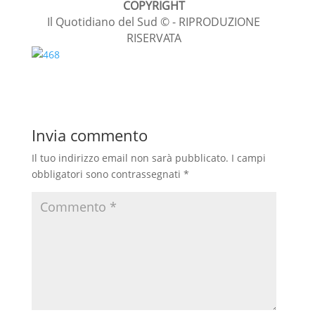
COPYRIGHT
o
A
r
v
c
a
l
n
Il Quotidiano del Sud © - RIPRODUZIONE
o
p
a
i
RISERVATA
e
t
e
d
k
p
m
d
b
s
g
i
i
o
A
r
v
o
p
a
i
Invia commento
k
p
m
d
i
Il tuo indirizzo email non sarà pubblicato.
I campi
obbligatori sono contrassegnati
*