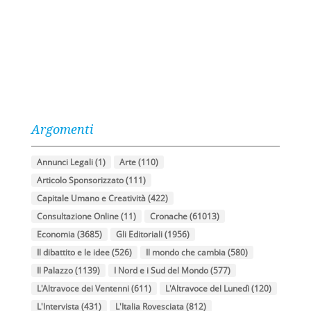
Argomenti
Annunci Legali
(1)
Arte
(110)
Articolo Sponsorizzato
(111)
Capitale Umano e Creatività
(422)
Consultazione Online
(11)
Cronache
(61013)
Economia
(3685)
Gli Editoriali
(1956)
Il dibattito e le idee
(526)
Il mondo che cambia
(580)
Il Palazzo
(1139)
I Nord e i Sud del Mondo
(577)
L'Altravoce dei Ventenni
(611)
L'Altravoce del Lunedì
(120)
L'Intervista
(431)
L'Italia Rovesciata
(812)