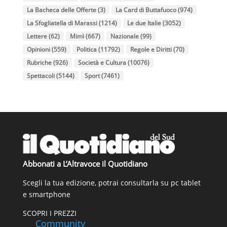
La Bacheca delle Offerte
(3)
La Card di Buttafuoco
(974)
La Sfogliatella di Marassi
(1214)
Le due Italie
(3052)
Lettere
(62)
Mimì
(667)
Nazionale
(99)
Opinioni
(559)
Politica
(11792)
Regole e Diritti
(70)
Rubriche
(926)
Società e Cultura
(10076)
Spettacoli
(5144)
Sport
(7461)
Abbonati a L’Altravoce il Quotidiano
Scegli la tua edizione, potrai consultarla su pc tablet
e smartphone
SCOPRI I PREZZI
Community