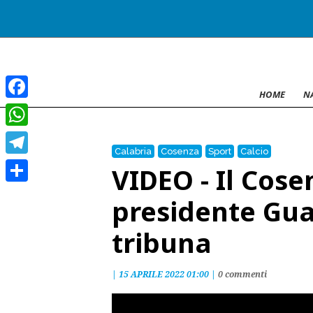
HOME
N
Facebook
WhatsApp
Calabria
Cosenza
Sport
Calcio
Telegram
VIDEO - Il Cosen
Condividi
presidente Gua
tribuna
|
15 APRILE 2022 01:00
|
0 commenti