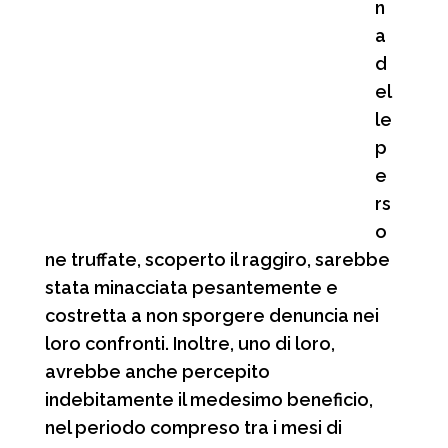
n
a
d
el
le
p
e
rs
o
ne truffate, scoperto il raggiro, sarebbe
stata minacciata pesantemente e
costretta a non sporgere denuncia nei
loro confronti. Inoltre, uno di loro,
avrebbe anche percepito
indebitamente il medesimo beneficio,
nel periodo compreso tra i mesi di