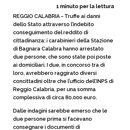
1
minuto per la lettura
c
a
l
n
REGGIO CALABRIA – Truffe ai danni
e
t
e
d
dello Stato attraverso l’indebito
b
s
g
i
conseguimento del reddito di
o
A
r
v
cittadinanza: i carabinieri della Stazione
o
p
a
i
di Bagnara Calabra hanno arrestato
due persone, che sono state poi poste
k
p
m
d
ai domiciliari. I due, in concorso tra di
i
loro, avrebbero raggirato diversi
concittadini oltre che l’ufficio dell’INPS di
Reggio Calabria, per una somma
complessiva di circa 80.000 euro.
Dalle indagini sarebbe emerso che le
due persone prima si facevano
consegnare i documenti di