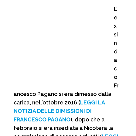
L’
e
x
si
n
d
a
c
o
Fr
ancesco Pagano si era dimesso dalla
carica, nell’ottobre 2016 (
LEGGI LA
NOTIZIA DELLE DIMISSIONI DI
FRANCESCO PAGANO
), dopo che a
febbraio si era insediata a Nicotera la