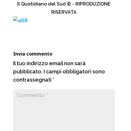
Il Quotidiano del Sud © - RIPRODUZIONE
e
t
e
d
RISERVATA
b
s
g
i
o
A
r
v
o
p
a
i
k
p
m
d
Invia commento
i
Il tuo indirizzo email non sarà
pubblicato.
I campi obbligatori sono
contrassegnati
*