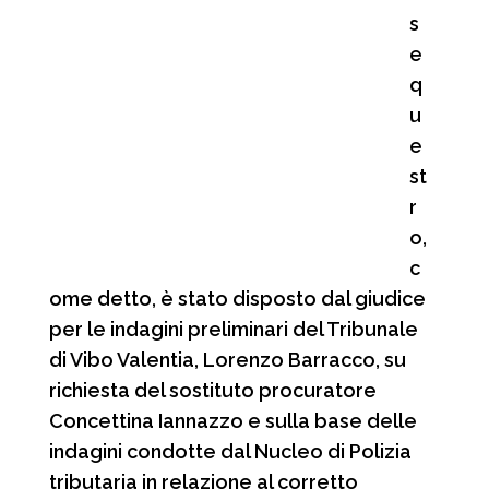
s
e
q
u
e
st
r
o,
c
ome detto, è stato disposto dal giudice
per le indagini preliminari del Tribunale
di Vibo Valentia, Lorenzo Barracco, su
richiesta del sostituto procuratore
Concettina Iannazzo e sulla base delle
indagini condotte dal Nucleo di Polizia
tributaria in relazione al corretto