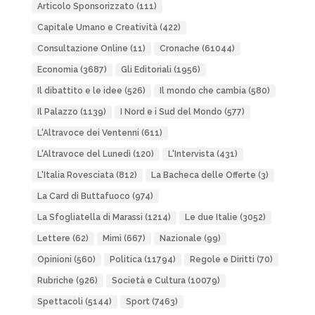
Articolo Sponsorizzato
(111)
Capitale Umano e Creatività
(422)
Consultazione Online
(11)
Cronache
(61044)
Economia
(3687)
Gli Editoriali
(1956)
Il dibattito e le idee
(526)
Il mondo che cambia
(580)
Il Palazzo
(1139)
I Nord e i Sud del Mondo
(577)
L'Altravoce dei Ventenni
(611)
L'Altravoce del Lunedì
(120)
L'Intervista
(431)
L'Italia Rovesciata
(812)
La Bacheca delle Offerte
(3)
La Card di Buttafuoco
(974)
La Sfogliatella di Marassi
(1214)
Le due Italie
(3052)
Lettere
(62)
Mimì
(667)
Nazionale
(99)
Opinioni
(560)
Politica
(11794)
Regole e Diritti
(70)
Rubriche
(926)
Società e Cultura
(10079)
Spettacoli
(5144)
Sport
(7463)