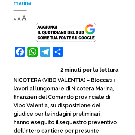
marina
Decrease
Reset
Increase
A
A
A
font
font
font
size.
size.
size.
F
W
T
C
a
h
e
o
2
minuti per la lettura
c
a
l
n
NICOTERA (VIBO VALENTIA) – Bloccati i
e
t
e
d
lavori al lungomare di Nicotera Marina, i
b
s
g
i
finanzieri del Comando provinciale di
o
A
r
v
Vibo Valentia, su disposizione del
o
p
a
i
giudice per le indagini preliminari,
hanno eseguito il sequestro preventivo
k
p
m
d
dell’intero cantiere per presunte
i