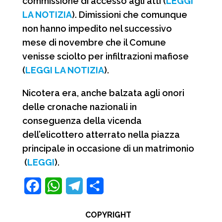
commissione di accesso agli atti (
LEGGI
LA NOTIZIA
). Dimissioni che comunque
non hanno impedito nel successivo
mese di novembre che il Comune
venisse sciolto per infiltrazioni mafiose
(
LEGGI LA NOTIZIA
).
Nicotera era, anche balzata agli onori
delle cronache nazionali in
conseguenza della vicenda
dell’elicottero atterrato nella piazza
principale in occasione di un matrimonio
(
LEGGI
).
F
W
T
C
a
h
e
o
COPYRIGHT
c
a
l
n