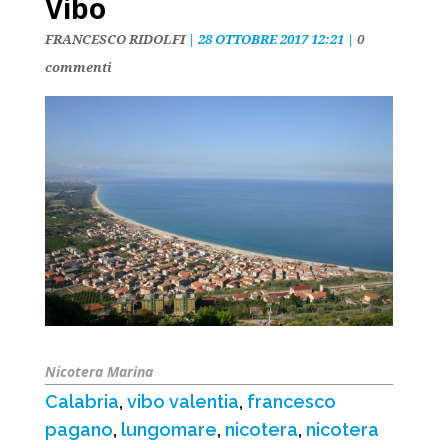
Vibo
FRANCESCO RIDOLFI
|
28 OTTOBRE 2017 12:21
|
0
commenti
Nicotera Marina
Calabria
,
vibo valentia
,
francesco
pagano
,
lungomare
,
nicotera
,
nicotera