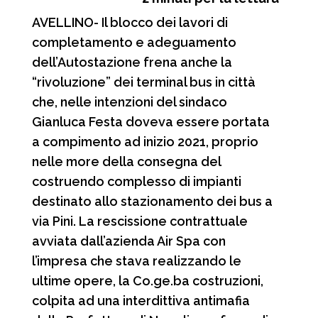
c
a
l
n
AVELLINO- Il blocco dei lavori di
e
t
e
d
completamento e adeguamento
b
s
g
i
dell’Autostazione frena anche la
o
A
r
v
“rivoluzione” dei terminal bus in città
o
p
a
i
che, nelle intenzioni del sindaco
Gianluca Festa doveva essere portata
k
p
m
d
a compimento ad inizio 2021, proprio
i
nelle more della consegna del
costruendo complesso di impianti
destinato allo stazionamento dei bus a
via Pini. La rescissione contrattuale
avviata dall’azienda Air Spa con
l’impresa che stava realizzando le
ultime opere, la Co.ge.ba costruzioni,
colpita ad una interdittiva antimafia