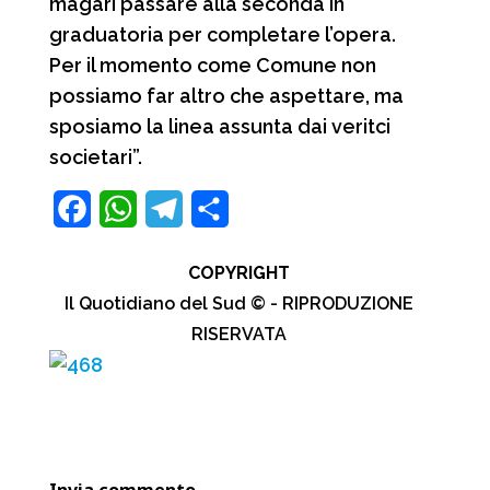
magari passare alla seconda in
graduatoria per completare l’opera.
Per il momento come Comune non
possiamo far altro che aspettare, ma
sposiamo la linea assunta dai veritci
societari”.
F
W
T
C
a
h
e
o
COPYRIGHT
c
a
l
n
Il Quotidiano del Sud © - RIPRODUZIONE
e
t
e
d
RISERVATA
b
s
g
i
o
A
r
v
o
p
a
i
k
p
m
d