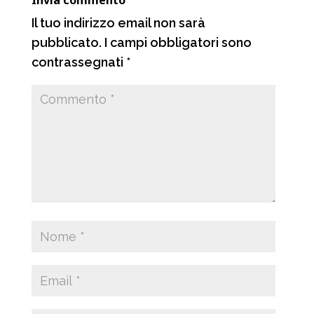
Invia commento
i
Il tuo indirizzo email non sarà
pubblicato.
I campi obbligatori sono
contrassegnati
*