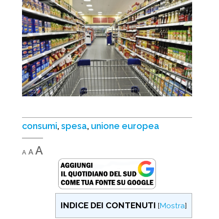
consumi
,
spesa
,
unione europea
Decrease
Reset
Increase
A
A
A
font
font
font
size.
size.
size.
INDICE DEI CONTENUTI
[
Mostra
]