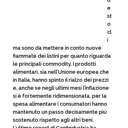
e
st
o
cl
i
ma sono da mettere in conto nuove
fiammate dei listini per quanto riguarda
le principali commodity. I prodotti
alimentari, sia nell’Unione europea che
in Italia, hanno spinto il rialzo dei prezzi
e, anche se negli ultimi mesi l’inflazione
si è fortemente ridimensionata, per la
spesa alimentare i consumatori hanno
mantenuto un passo decisamente più
sostenuto rispetto agli altri beni.
L’ultimo report di Confindustria ha