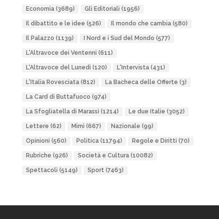
Economia
(3689)
Gli Editoriali
(1956)
Il dibattito e le idee
(526)
Il mondo che cambia
(580)
Il Palazzo
(1139)
I Nord e i Sud del Mondo
(577)
L'Altravoce dei Ventenni
(611)
L'Altravoce del Lunedì
(120)
L'Intervista
(431)
L'Italia Rovesciata
(812)
La Bacheca delle Offerte
(3)
La Card di Buttafuoco
(974)
La Sfogliatella di Marassi
(1214)
Le due Italie
(3052)
Lettere
(62)
Mimì
(667)
Nazionale
(99)
Opinioni
(560)
Politica
(11794)
Regole e Diritti
(70)
Rubriche
(926)
Società e Cultura
(10082)
Spettacoli
(5149)
Sport
(7463)