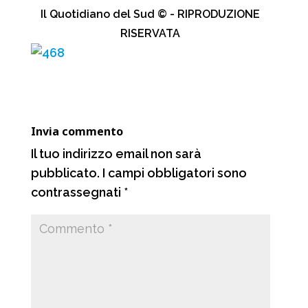
c
a
l
n
Il Quotidiano del Sud © - RIPRODUZIONE
e
t
e
d
RISERVATA
b
s
g
i
o
A
r
v
o
p
a
i
k
p
m
d
Invia commento
i
Il tuo indirizzo email non sarà
pubblicato.
I campi obbligatori sono
contrassegnati
*