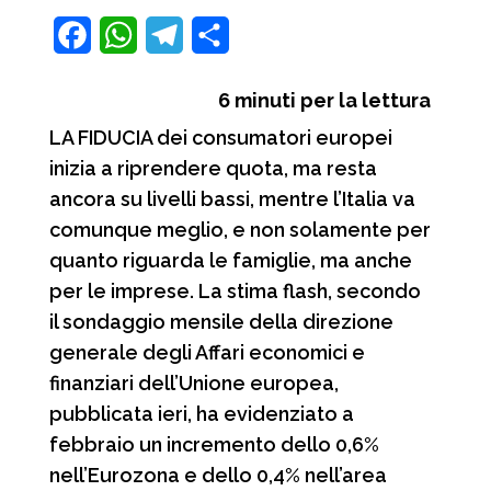
F
W
T
C
a
h
e
o
6
minuti per la lettura
c
a
l
n
LA FIDUCIA dei consumatori europei
e
t
e
d
inizia a riprendere quota, ma resta
b
s
g
i
ancora su livelli bassi, mentre l’Italia va
o
A
r
v
comunque meglio, e non solamente per
o
p
a
i
quanto riguarda le famiglie, ma anche
per le imprese. La stima flash, secondo
k
p
m
d
il sondaggio mensile della direzione
i
generale degli Affari economici e
finanziari dell’Unione europea,
pubblicata ieri, ha evidenziato a
febbraio un incremento dello 0,6%
nell’Eurozona e dello 0,4% nell’area