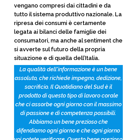
vengano compresi dai cittadini e da
tutto il sistema produttivo nazionale. La
ripresa dei consumi è certamente
legata ai bilanci delle famiglie dei
consumatori, ma anche al sentiment che
si avverte sul futuro della propria
situazione e di quella dell’Italia.
La qualità dell'informazione è un bene
assoluto, che richiede impegno, dedizione,
sacrificio. Il Quotidiano del Sud è il
prodotto di questo tipo di lavoro corale
che ci assorbe ogni giorno con il massimo
di passione e di competenza possibili.
Abbiamo un bene prezioso che
difendiamo ogni giorno e che ogni giorno
voi potete verificare. Questo bene prezioso