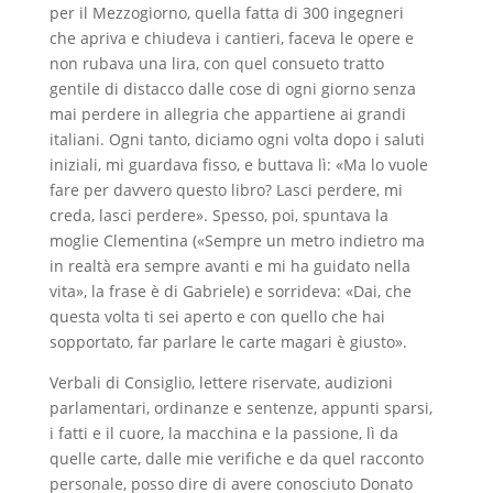
per il Mezzogiorno, quella fatta di 300 ingegneri
che apriva e chiudeva i cantieri, faceva le opere e
non rubava una lira, con quel consueto tratto
gentile di distacco dalle cose di ogni giorno senza
mai perdere in allegria che appartiene ai grandi
italiani. Ogni tanto, diciamo ogni volta dopo i saluti
iniziali, mi guardava fisso, e buttava lì: «Ma lo vuole
fare per davvero questo libro? Lasci perdere, mi
creda, lasci perdere». Spesso, poi, spuntava la
moglie Clementina («Sempre un metro indietro ma
in realtà era sempre avanti e mi ha guidato nella
vita», la frase è di Gabriele) e sorrideva: «Dai, che
questa volta ti sei aperto e con quello che hai
sopportato, far parlare le carte magari è giusto».
Verbali di Consiglio, lettere riservate, audizioni
parlamentari, ordinanze e sentenze, appunti sparsi,
i fatti e il cuore, la macchina e la passione, lì da
quelle carte, dalle mie verifiche e da quel racconto
personale, posso dire di avere conosciuto Donato