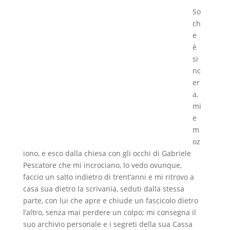
So
ch
e
è
si
nc
er
a,
mi
e
m
oz
iono, e esco dalla chiesa con gli occhi di Gabriele
Pescatore che mi incrociano, lo vedo ovunque,
faccio un salto indietro di trent’anni e mi ritrovo a
casa sua dietro la scrivania, seduti dalla stessa
parte, con lui che apre e chiude un fascicolo dietro
l’altro, senza mai perdere un colpo; mi consegna il
suo archivio personale e i segreti della sua Cassa