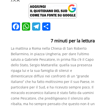
A
A
A
font
font
font
size.
size.
size.
F
W
T
C
a
h
e
o
7
minuti per la lettura
c
a
l
n
La mattina a Roma nella Chiesa di San Roberto
e
t
e
d
Bellarmino, in piazza Ungheria, per dare l’ultimo
b
s
g
i
saluto a Gabriele Pescatore, in prima fila c’è il Capo
dello Stato, Sergio Mattarella: quella sua presenza
o
A
r
v
ripaga lui e la sua famiglia di silenzi e
o
p
a
i
dimenticanze diffusi nei confronti di un “grande
italiano” che ha fatto moltissimo per il suo Paese, in
k
p
m
d
particolare per il Sud, e ha ricevuto sempre poco. Il
i
miracolo economico italiano è stato fatto da uomini
come Pescatore, che prediligevano il silenzio alla
ribalta, ma ho sempre pensato che questo non è un