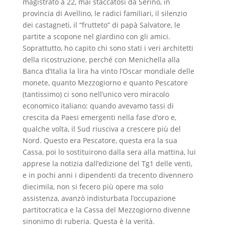
magistrato a 22, mai staccatosi da Serino, in
provincia di Avellino, le radici familiari, il silenzio
dei castagneti, il “frutteto” di papà Salvatore, le
partite a scopone nel giardino con gli amici.
Soprattutto, ho capito chi sono stati i veri architetti
della ricostruzione, perché con Menichella alla
Banca d’Italia la lira ha vinto l’Oscar mondiale delle
monete, quanto Mezzogiorno e quanto Pescatore
(tantissimo) ci sono nell’unico vero miracolo
economico italiano: quando avevamo tassi di
crescita da Paesi emergenti nella fase d’oro e,
qualche volta, il Sud riusciva a crescere più del
Nord. Questo era Pescatore, questa era la sua
Cassa, poi lo sostituirono dalla sera alla mattina, lui
apprese la notizia dall’edizione del Tg1 delle venti,
e in pochi anni i dipendenti da trecento divennero
diecimila, non si fecero più opere ma solo
assistenza, avanzò indisturbata l’occupazione
partitocratica e la Cassa del Mezzogiorno divenne
sinonimo di ruberia. Questa è la verità.