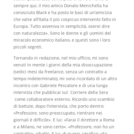
sempre qui, il mio amico Donato Menichella ha
conosciuto Black e ha posto le basi di un’amicizia
che valse all’Italia il più cospicuo intervento fatto in
Europa. Tutto avveniva in semplicità, oserei dire
con naturalezza». Sono le donne e gli uomini del
miracolo economico italiano, e questi sono i loro
piccoli segreti.
Tornando in redazione, nel mio ufficio, mi sono
venuti in mente i giorni della mia disoccupazione
(sedici mesi da freelance, senza un contratto a
tempo indeterminato), mi sono ricordato di un altro
incontro con Gabriele Pescatore e di una lunga
intervista che pubblicai sul Corriere della Sera
come collaboratore esterno. Ricordo uno scambio
di battute, dopo l’intervista, che porto dentro:
«Professore, sono preoccupato, rientrare nei
giornali è difficile». E lui: «Farai il direttore a Roma
e a Milano, ne sono certo». «Professore, non ho un
contratto», ribatto. E lui, di nuovo, serafico: «So