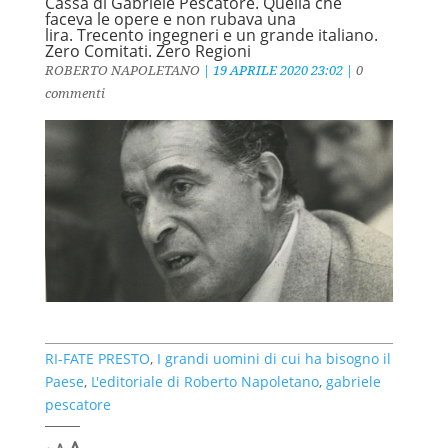
Cassa di Gabriele Pescatore. Quella che
faceva le opere e non rubava una
lira. Trecento ingegneri e un grande italiano.
Zero Comitati. Zero Regioni
ROBERTO NAPOLETANO
|
19 APRILE 2020 23:02
|
0
commenti
RI-FATE PRESTO
,
I grandi uomini di cui ha bisogno il
Paese
,
L'editoriale di Roberto Napoletano
,
gabriele
pescatore
Decrease
Reset
Increase