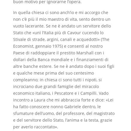
buon motivo per ignorarne l’opera.
In quella chiesa ci sono anch’io e mi accorgo che
non c’è più il mio maestro di vita, sento dentro un
vuoto lacerante. Se ne è andato un servitore dello
Stato che «unì l’Italia più di Cavour cucendo lo
Stivale di strade, argini, canali e acquedotti» (The
Economist, gennaio 1975) e consentì al nostro
Paese di raddoppiare il prestito Marshall con i
dollari della Banca mondiale e i finanziamenti di
altre banche estere. Se ne è andato dopo i suoi figli
e qualche mese prima del suo centesimo
compleanno; in chiesa ci sono tutti i nipoti, si
incrociano due grandi famiglie del miracolo
economico italiano, i Pescatore e i Campilli. Vado
incontro a Laura che mi abbraccia forte e dice: «Lei
ha fatto conoscere nonno Gabriele dentro, le
sfumature dell’uomo, del professore, del magistrato
e del servitore dello Stato, l’anima e la testa, grazie
per averlo raccontato».