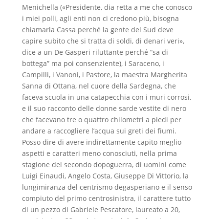
Menichella («Presidente, dia retta a me che conosco
i miei polli, agli enti non ci credono più, bisogna
chiamarla Cassa perché la gente del Sud deve
capire subito che si tratta di soldi, di denari veri»,
dice a un De Gasperi riluttante perché “sa di
bottega” ma poi consenziente), i Saraceno, i
Campilli, i Vanoni, i Pastore, la maestra Margherita
Sanna di Ottana, nel cuore della Sardegna, che
faceva scuola in una catapecchia con i muri corrosi,
e il suo racconto delle donne sarde vestite di nero
che facevano tre o quattro chilometri a piedi per
andare a raccogliere l’acqua sui greti dei fiumi.
Posso dire di avere indirettamente capito meglio
aspetti e caratteri meno conosciuti, nella prima
stagione del secondo dopoguerra, di uomini come
Luigi Einaudi, Angelo Costa, Giuseppe Di Vittorio, la
lungimiranza del centrismo degasperiano e il senso
compiuto del primo centrosinistra, il carattere tutto
di un pezzo di Gabriele Pescatore, laureato a 20,