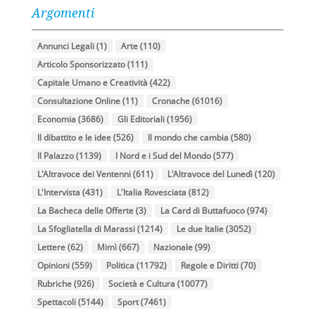
Argomenti
Annunci Legali
(1)
Arte
(110)
Articolo Sponsorizzato
(111)
Capitale Umano e Creatività
(422)
Consultazione Online
(11)
Cronache
(61016)
Economia
(3686)
Gli Editoriali
(1956)
Il dibattito e le idee
(526)
Il mondo che cambia
(580)
Il Palazzo
(1139)
I Nord e i Sud del Mondo
(577)
L'Altravoce dei Ventenni
(611)
L'Altravoce del Lunedì
(120)
L'Intervista
(431)
L'Italia Rovesciata
(812)
La Bacheca delle Offerte
(3)
La Card di Buttafuoco
(974)
La Sfogliatella di Marassi
(1214)
Le due Italie
(3052)
Lettere
(62)
Mimì
(667)
Nazionale
(99)
Opinioni
(559)
Politica
(11792)
Regole e Diritti
(70)
Rubriche
(926)
Società e Cultura
(10077)
Spettacoli
(5144)
Sport
(7461)