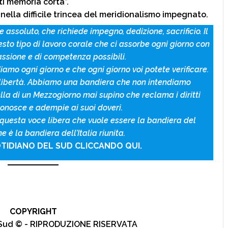
i memoria corta”.
 nella difficile trincea del meridionalismo impegnato.
 assoluto, che richiede impegno, dedizione, sacrificio. Il
esto tipo di lavoro corale che ci assorbe ogni giorno con
assione e di competenza possibili.
mo ogni giorno e che ogni giorno voi potete verificare.
libertà. Abbiamo una bandiera che non intendiamo
a di un Mezzogiorno mai supino che reclama i diritti
onosce e adempie ai suoi doveri.
 questa voce libera che vuole essere la bandiera del
 è la bandiera dell’Italia riunita.
TIDIANO DEL SUD CLICCANDO QUI.
COPYRIGHT
l Sud © - RIPRODUZIONE RISERVATA