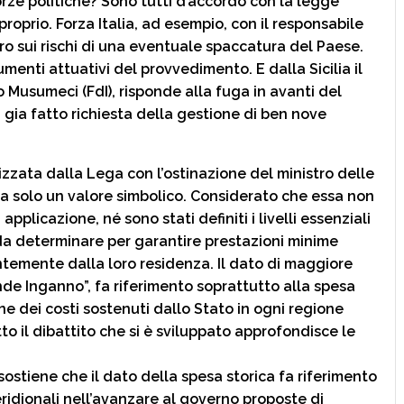
orze politiche? Sono tutti d’accordo con la legge
oprio. Forza Italia, ad esempio, con il responsabile
aro sui rischi di una eventuale spaccatura del Paese.
umenti attuativi del provvedimento. E dalla Sicilia il
lo Musumeci (FdI), risponde alla fuga in avanti del
gia fatto richiesta della gestione di ben nove
izzata dalla Lega con l’ostinazione del ministro delle
ra solo un valore simbolico. Considerato che essa non
applicazione, né sono stati definiti i livelli essenziali
i da determinare per garantire prestazioni minime
entemente dalla loro residenza. Il dato di maggiore
nde Inganno”, fa riferimento soprattutto alla spesa
one dei costi sostenuti dallo Stato in ogni regione
to il dibattito che si è sviluppato approfondisce le
sostiene che il dato della spesa storica fa riferimento
ridionali nell’avanzare al governo proposte di