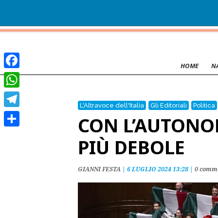
HOME
N
Facebook
WhatsApp
L'Altravoce dell'Italia
Gli Editoriali
Politica
Telegram
CON L’AUTONOM
Condividi
PIÙ DEBOLE
GIANNI FESTA
|
6 LUGLIO 2024 13:28
|
0 comm