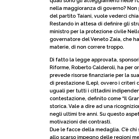
quali sono gli atteggiamenti nelle f
nella maggioranza di governo? Non pr
del partito Taiani, vuole vederci chi
Restando in attesa di definire gli str
ministro per la protezione civile Nel
governatore del Veneto Zaia, che ha 
materie, di non correre troppo.
Di fatto la legge approvata, sponsor
Riforme, Roberto Calderoli, ha per o
prevede risorse finanziarie per la sua 
di prestazione (Lep), ovvero i criter
uguali per tutti i cittadini indipend
contestazione, definito come “Il Gra
storica. Vale a dire ad una ricognizi
negli ultimi tre anni. Su questo aspet
motivazioni dei contrasti.
Due le facce della medaglia. C’è chi 
allo scarso impegno delle regioni me