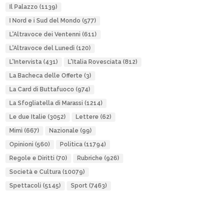
Il Palazzo
(1139)
I Nord e i Sud del Mondo
(577)
L'Altravoce dei Ventenni
(611)
L'Altravoce del Lunedì
(120)
L'Intervista
(431)
L'Italia Rovesciata
(812)
La Bacheca delle Offerte
(3)
La Card di Buttafuoco
(974)
La Sfogliatella di Marassi
(1214)
Le due Italie
(3052)
Lettere
(62)
Mimì
(667)
Nazionale
(99)
Opinioni
(560)
Politica
(11794)
Regole e Diritti
(70)
Rubriche
(926)
Società e Cultura
(10079)
Spettacoli
(5145)
Sport
(7463)