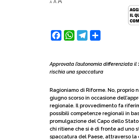
Increase
A
A
A
font
font
size.
font
size.
size.
F
W
T
C
a
h
e
o
c
a
l
n
Approvata l’autonomia differenziata il S
e
t
e
d
rischia una spaccatura
b
s
g
i
o
A
r
v
Ragioniamo di Riforme. No, proprio non
giugno scorso in occasione dell’appr
o
p
a
i
regionale. Il provvedimento fa riferi
k
p
m
d
possibili competenze regionali in ba
i
promulgazione del Capo dello Stato 
chi ritiene che si è di fronte ad uno 
spaccatura del Paese, attraverso la c