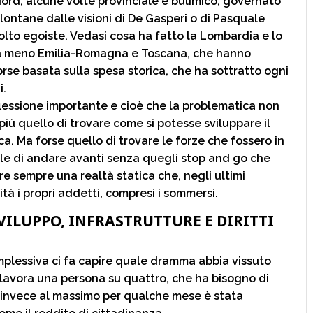
Nord, alcune volte provinciale e bulimico, governato
 lontane dalle visioni di De Gasperi o di Pasquale
lto egoiste. Vedasi cosa ha fatto la Lombardia e lo
da meno Emilia-Romagna e Toscana, che hanno
orse basata sulla spesa storica, che ha sottratto ogni
i.
iflessione importante e cioè che la problematica non
più quello di trovare come si potesse sviluppare il
tica. Ma forse quello di trovare le forze che fossero in
le di andare avanti senza quegli stop and go che
e sempre una realtà statica che, negli ultimi
tà i propri addetti, compresi i sommersi.
VILUPPO, INFRASTRUTTURE E DIRITTI
mplessiva ci fa capire quale dramma abbia vissuto
 lavora una persona su quattro, che ha bisogno di
he invece al massimo per qualche mese è stata