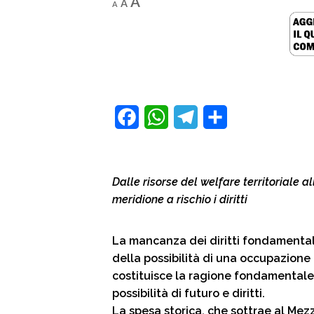
Increase
A
A
A
font
font
size.
font
size.
size.
F
W
T
C
a
h
e
o
c
a
l
n
Dalle risorse del welfare territoriale al
e
t
e
d
meridione a rischio i diritti
b
s
g
i
o
A
r
v
La mancanza dei diritti fondamental
della possibilità di una occupazione
o
p
a
i
costituisce la ragione fondamentale 
k
p
m
d
possibilità di futuro e diritti.
i
La spesa storica, che sottrae al Mez