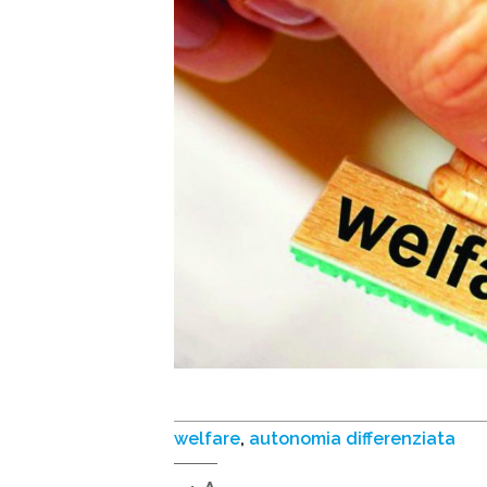
welfare
,
autonomia differenziata
Decrease
Reset