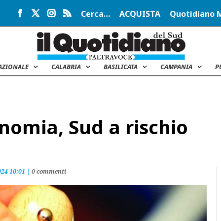
Cerca…
ACQUISTA
Quotidiano 
AZIONALE
CALABRIA
BASILICATA
CAMPANIA
P
nomia, Sud a rischio
24 10:01
|
0 commenti