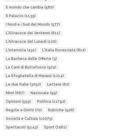
Il mondo che cambia
(580)
Il Palazzo
(1139)
I Nord e i Sud del Mondo
(577)
L'Altravoce dei Ventenni
(611)
L'Altravoce del Lunedì
(120)
L'Intervista
(431)
L'Italia Rovesciata
(812)
La Bacheca delle Offerte
(3)
La Card di Buttafuoco
(974)
La Sfogliatella di Marassi
(1214)
Le due Italie
(3052)
Lettere
(62)
Mimì
(667)
Nazionale
(99)
Opinioni
(559)
Politica
(11792)
Regole e Diritti
(70)
Rubriche
(926)
Società e Cultura
(10075)
Spettacoli
(5143)
Sport
(7461)