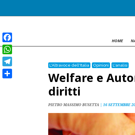
HOME
N
Facebook
WhatsApp
L'Altravoce dell'Italia
Opinioni
L'analisi
Telegram
Welfare e Auto
Condividi
diritti
PIETRO MASSIMO BUSETTA
|
16 SETTEMBRE 20