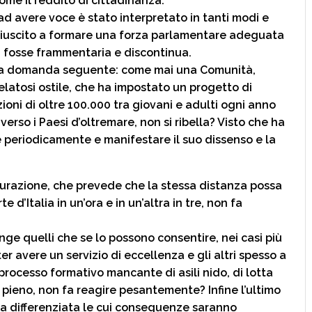
come il reddito di cittadinanza.
ad avere voce è stato interpretato in tanti modi e
 è riuscito a formare una forza parlamentare adeguata
n fosse frammentaria e discontinua.
 la domanda seguente: come mai una Comunità,
elatosi ostile, che ha impostato un progetto di
zioni di oltre 100.000 tra giovani e adulti ogni anno
verso i Paesi d’oltremare, non si ribella? Visto che ha
re periodicamente e manifestare il suo dissenso e la
urazione, che prevede che la stessa distanza possa
e d’Italia in un’ora e in un’altra in tre, non fa
nge quelli che se lo possono consentire, nei casi più
er avere un servizio di eccellenza e gli altri spesso a
processo formativo mancante di asili nido, di lotta
 pieno, non fa reagire pesantemente? Infine l’ultimo
mia differenziata le cui conseguenze saranno