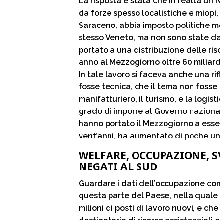
La risposta è stata che in realtà un 
da forze spesso localistiche e miopi,
Saraceno, abbia imposto politiche mo
stesso Veneto, ma non sono state 
portato a una distribuzione delle ris
anno al Mezzogiorno oltre 60 miliard
In tale lavoro si faceva anche una r
fosse tecnica, che il tema non fosse 
manifatturiero, il turismo, e la logis
grado di imporre al Governo naziona
hanno portato il Mezzogiorno a esser
vent’anni, ha aumentato di poche uni
WELFARE, OCCUPAZIONE, S
NEGATI AL SUD
Guardare i dati dell’occupazione co
questa parte del Paese, nella quale
milioni di posti di lavoro nuovi, e c