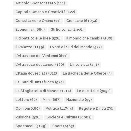
Articolo Sponsorizzato
(111)
Capitale Umano e Creatività
(422)
Consultazione Online
(11)
Cronache
(61054)
Economia
(3689)
Gli Editoriali
(1956)
Il dibattito e le idee
(526)
Il mondo che cambia
(580)
Il Palazzo
(1139)
I Nord e i Sud del Mondo
(577)
L'Altravoce dei Ventenni
(611)
L'Altravoce del Lunedì
(120)
L'Intervista
(431)
L'Italia Rovesciata
(812)
La Bacheca delle Offerte
(3)
La Card di Buttafuoco
(974)
La Sfogliatella di Marassi
(1214)
Le due Italie
(3052)
Lettere
(62)
Mimì
(667)
Nazionale
(99)
Opinioni
(560)
Politica
(11794)
Regole e Diritti
(70)
Rubriche
(926)
Società e Cultura
(10082)
Spettacoli
(5149)
Sport
(7463)