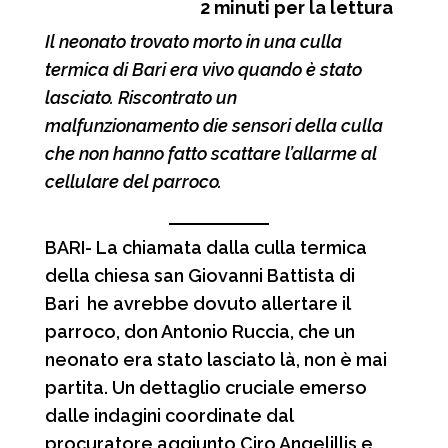
2
minuti per la lettura
c
a
l
n
Il neonato trovato morto in una culla
e
t
e
d
termica di Bari era vivo quando è stato
b
s
g
i
lasciato. Riscontrato un
o
A
r
v
malfunzionamento die sensori della culla
o
p
a
i
che non hanno fatto scattare l’allarme al
cellulare del parroco.
k
p
m
d
i
BARI- La chiamata dalla culla termica
della chiesa san Giovanni Battista di
Bari he avrebbe dovuto allertare il
parroco, don Antonio Ruccia, che un
neonato era stato lasciato là, non è mai
partita. Un dettaglio cruciale emerso
dalle indagini coordinate dal
procuratore aggiunto Ciro Angelillis e