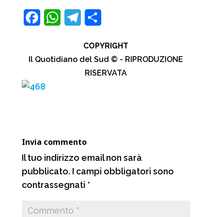
F
W
T
C
a
h
e
o
COPYRIGHT
c
a
l
n
Il Quotidiano del Sud © - RIPRODUZIONE
e
t
e
d
RISERVATA
b
s
g
i
o
A
r
v
o
p
a
i
k
p
m
d
Invia commento
i
Il tuo indirizzo email non sarà
pubblicato.
I campi obbligatori sono
contrassegnati
*