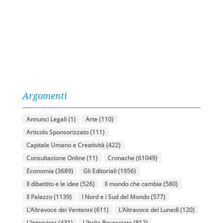
Argomenti
Annunci Legali
(1)
Arte
(110)
Articolo Sponsorizzato
(111)
Capitale Umano e Creatività
(422)
Consultazione Online
(11)
Cronache
(61049)
Economia
(3689)
Gli Editoriali
(1956)
Il dibattito e le idee
(526)
Il mondo che cambia
(580)
Il Palazzo
(1139)
I Nord e i Sud del Mondo
(577)
L'Altravoce dei Ventenni
(611)
L'Altravoce del Lunedì
(120)
L'Intervista
(431)
L'Italia Rovesciata
(812)