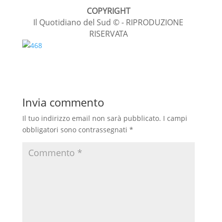
a
h
e
o
COPYRIGHT
c
a
l
n
Il Quotidiano del Sud © - RIPRODUZIONE
RISERVATA
e
t
e
d
b
s
g
i
o
A
r
v
o
p
a
i
Invia commento
k
p
m
d
i
Il tuo indirizzo email non sarà pubblicato.
I campi
obbligatori sono contrassegnati
*