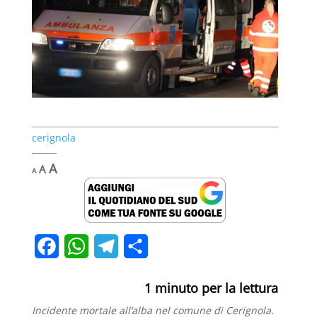
cerignola
Decrease
Reset
Increase
A
A
A
font
font
font
size.
size.
size.
F
W
T
C
a
h
e
o
1
minuto per la lettura
c
a
l
n
Incidente mortale all’alba nel comune di Cerignola.