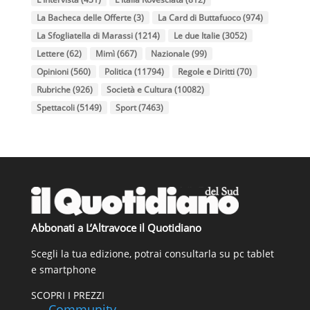
La Bacheca delle Offerte
(3)
La Card di Buttafuoco
(974)
La Sfogliatella di Marassi
(1214)
Le due Italie
(3052)
Lettere
(62)
Mimì
(667)
Nazionale
(99)
Opinioni
(560)
Politica
(11794)
Regole e Diritti
(70)
Rubriche
(926)
Società e Cultura
(10082)
Spettacoli
(5149)
Sport
(7463)
Abbonati a L’Altravoce il Quotidiano
Scegli la tua edizione, potrai consultarla su pc tablet
e smartphone
SCOPRI I PREZZI
Community