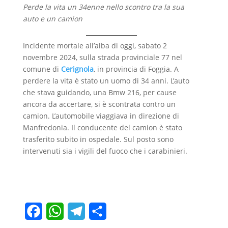
e
t
e
d
Perde la vita un 34enne nello scontro tra la sua
b
s
g
i
auto e un camion
o
A
r
v
Incidente mortale all’alba di oggi, sabato 2
o
p
a
i
novembre 2024, sulla strada provinciale 77 nel
comune di
Cerignola
, in provincia di Foggia. A
k
p
m
d
perdere la vita è stato un uomo di 34 anni. L’auto
i
che stava guidando, una Bmw 216, per cause
ancora da accertare, si è scontrata contro un
camion. L’automobile viaggiava in direzione di
Manfredonia. Il conducente del camion è stato
trasferito subito in ospedale. Sul posto sono
intervenuti sia i vigili del fuoco che i carabinieri.
F
W
T
C