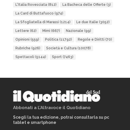
L'Italia Rovesciata
(812)
La Bacheca delle Offerte
(3)
La Card di Buttafuoco
(974)
La Sfogliatella di Marassi
(1214)
Le due Italie
(3052)
Lettere
(62)
Mimì
(667)
Nazionale
(99)
Opinioni
(559)
Politica
(11792)
Regole e Diritti
(70)
Rubriche
(926)
Società e Cultura
(10078)
Spettacoli
(5144)
Sport
(7463)
Abbonati a L’Altravoce il Quotidiano
Scegli la tua edizione, potrai consultarla su pc
tablet e smartphone