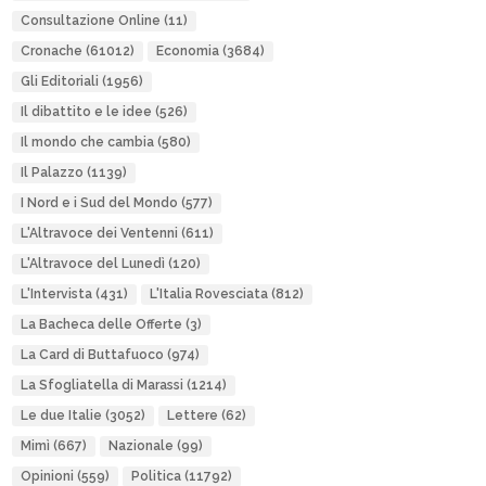
Consultazione Online
(11)
Cronache
(61012)
Economia
(3684)
Gli Editoriali
(1956)
Il dibattito e le idee
(526)
Il mondo che cambia
(580)
Il Palazzo
(1139)
I Nord e i Sud del Mondo
(577)
L'Altravoce dei Ventenni
(611)
L'Altravoce del Lunedì
(120)
L'Intervista
(431)
L'Italia Rovesciata
(812)
La Bacheca delle Offerte
(3)
La Card di Buttafuoco
(974)
La Sfogliatella di Marassi
(1214)
Le due Italie
(3052)
Lettere
(62)
Mimì
(667)
Nazionale
(99)
Opinioni
(559)
Politica
(11792)