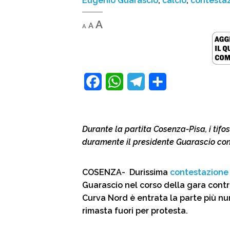
Eugenio Guarascio
,
calcio
,
contesta
Decrease
Reset
Increase
A
A
A
font
font
size.
font
size.
size.
F
W
T
C
a
h
e
o
c
a
l
n
Durante la partita Cosenza-Pisa, i tif
e
t
e
d
duramente il presidente Guarascio con 
b
s
g
i
o
A
r
v
COSENZA- Durissima
contestazione
Guarascio nel corso della gara contro
o
p
a
i
Curva Nord è entrata la parte più n
k
p
m
d
rimasta fuori per protesta.
i