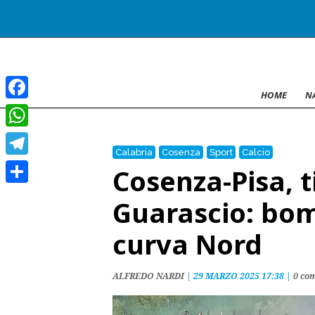
HOME
N
Facebook
WhatsApp
Calabria
Cosenza
Sport
Calcio
Telegram
Cosenza-Pisa, t
Condividi
Guarascio: bom
curva Nord
ALFREDO NARDI
|
29 MARZO 2025 17:38
|
0 co