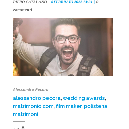
PIERO CATALANO
|
4 FEBBRAIO 2022 13:31
|
0
commenti
Alessandro Pecora
alessandro pecora
,
wedding awards
,
matrimonio.com
,
film maker
,
polistena
,
matrimoni
Decrease
Reset
Increase
A