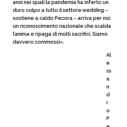
anni nei quali la pandemia ha inferto un
duro colpo a tutto il settore wedding –
sostiene a caldo Pecora – arriva per noi
un riconoscimento nazionale che scalda
l’anima e ripaga di molti sacrifici. Siamo
davvero commossi».
Al
e
ss
a
n
d
r
o
P
e