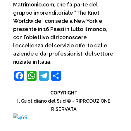
Matrimonio.com, che fa parte del
gruppo imprenditoriale “The Knot
Worldwide” con sede a New York e
presente in 16 Paesi in tutto il mondo,
con l’obiettivo di riconoscere
l’eccellenza del servizio offerto dalle
aziende e dai professionisti del settore
nuziale in Italia.
F
W
T
C
a
h
e
o
COPYRIGHT
c
a
l
n
Il Quotidiano del Sud © - RIPRODUZIONE
e
t
e
d
RISERVATA
b
s
g
i
o
A
r
v