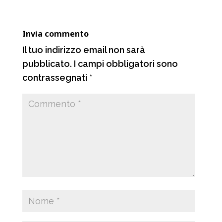
o
p
a
i
k
p
m
d
Invia commento
i
Il tuo indirizzo email non sarà
pubblicato.
I campi obbligatori sono
contrassegnati
*