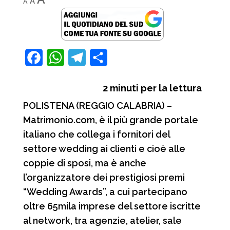
A
A
font
font
font
size.
size.
size.
F
W
T
C
a
h
e
o
2
minuti per la lettura
c
a
l
n
POLISTENA (REGGIO CALABRIA) –
e
t
e
d
Matrimonio.com, è il più grande portale
b
s
g
i
italiano che collega i fornitori del
o
A
r
v
settore wedding ai clienti e cioè alle
o
p
a
i
coppie di sposi, ma è anche
l’organizzatore dei prestigiosi premi
k
p
m
d
“Wedding Awards”, a cui partecipano
i
oltre 65mila imprese del settore iscritte
al network, tra agenzie, atelier, sale