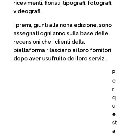
ricevimenti, fioristi, tipografi, fotografi,
videografi.
I premi, giunti alla nona edizione, sono
assegnati ogni anno sulla base delle
recensioni che i clienti della
piattaforma rilasciano ai loro fornitori
dopo aver usufruito dei loro servizi.
P
e
r
q
u
e
st
a