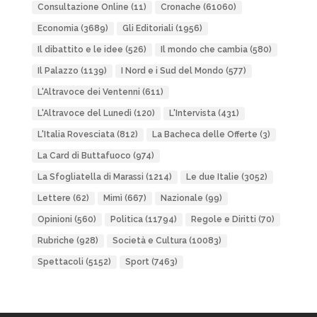
Consultazione Online
(11)
Cronache
(61060)
Economia
(3689)
Gli Editoriali
(1956)
Il dibattito e le idee
(526)
Il mondo che cambia
(580)
Il Palazzo
(1139)
I Nord e i Sud del Mondo
(577)
L'Altravoce dei Ventenni
(611)
L'Altravoce del Lunedì
(120)
L'Intervista
(431)
L'Italia Rovesciata
(812)
La Bacheca delle Offerte
(3)
La Card di Buttafuoco
(974)
La Sfogliatella di Marassi
(1214)
Le due Italie
(3052)
Lettere
(62)
Mimì
(667)
Nazionale
(99)
Opinioni
(560)
Politica
(11794)
Regole e Diritti
(70)
Rubriche
(928)
Società e Cultura
(10083)
Spettacoli
(5152)
Sport
(7463)